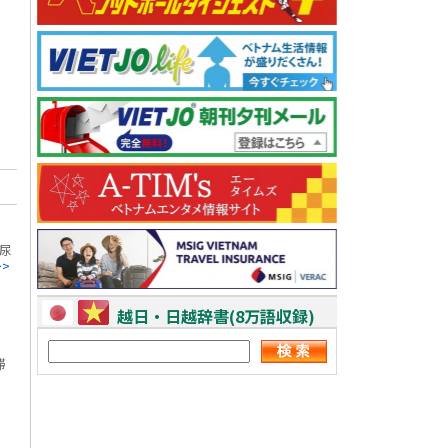
尿
>>
越日・日越辞書(8万語収録)
滞