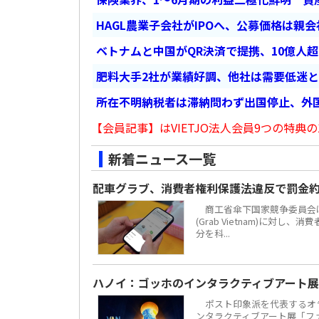
HAGL農業子会社がIPOへ、公募価格は親
ベトナムと中国がQR決済で提携、10億人
肥料大手2社が業績好調、他社は需要低迷
所在不明納税者は滞納問わず出国停止、外
【会員記事】はVIETJO法人会員9つの特典の
新着ニュース一覧
配車グラブ、消費者権利保護法違反で罰金約
商工省傘下国家競争委員会は
(Grab Vietnam)に対し
分を科...
ハノイ：ゴッホのインタラクティブアート展
ポスト印象派を代表するオラ
ンタラクティブアート展「ファン・