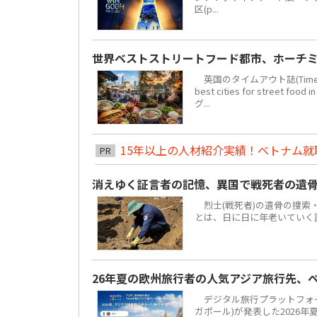
区(p...
世界ベストストリートフード都市、ホーチミ
英国のタイムアウト誌(Time 
best cities for str
グ...
15年以上の人材紹介実績！ベトナム就職は
PR
消えゆく証言者の記憶、異国で戦死者の遺
烈士(戦死者)の遺骨の捜索
とは、日に日に年老いていく
26年夏の欧州旅行者の人気アジア旅行先、
デジタル旅行プラットフォーム「
ガポール)が発表した2026