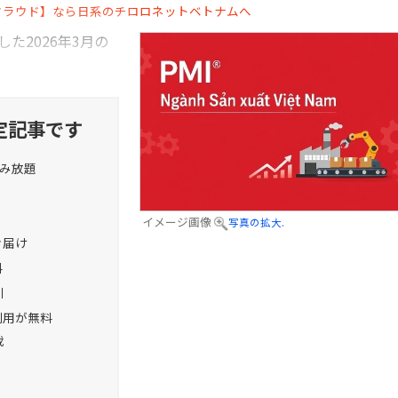
クラウド】なら日系のチロロネットベトナムへ
した2026年3月の
定記事です
読み放題
イメージ画像
写真の拡大.
お届け
料
引
利用が無料
載