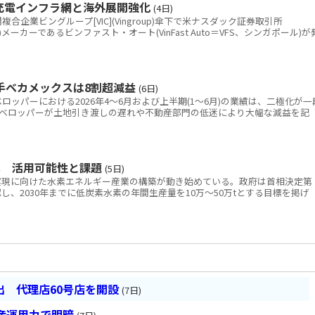
 充電インフラ網と海外展開強化
(4日)
業ビングループ[VIC](Vingroup)傘下で米ナスダック証券取引所
V)メーカーであるビンファスト・オート(VinFast Auto＝VFS、シンガポール)が
手ベカメックスは8割超減益
(6日)
ッパーにおける2026年4～6月および上半期(1～6月)の業績は、二極化が一
ベロッパーが土地引き渡しの遅れや不動産部門の低迷により大幅な減益を記
へ 活用可能性と課題
(5日)
現に向けた水素エネルギー産業の構築が動き始めている。政府は首相決定第
を承認し、2030年までに低炭素水素の年間生産量を10万～50万tとする目標を掲げ
 代理店60号店を開設
(7日)
産運用力で明暗