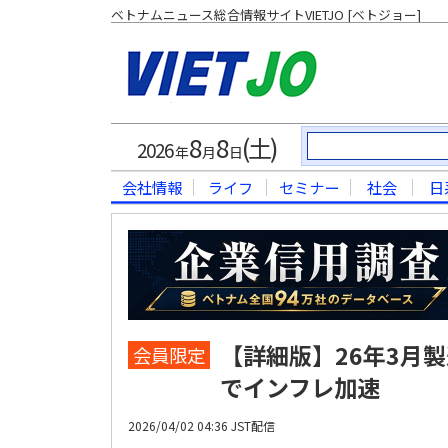
ベトナムニュース総合情報サイトVIETJO [ベトジョー]
8
8
(土)
2026
年
月
日
会社情報
ライフ
セミナー
社会
日
【詳細版】26年3月
会員限定
でインフレ加速
2026/04/02 04:36 JST配信