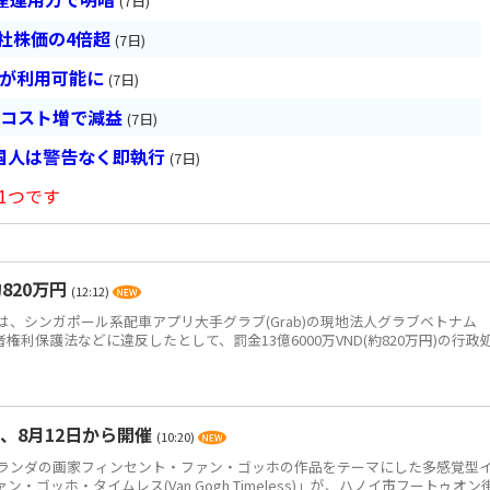
(7日)
会社株価の4倍超
(7日)
超が利用可能に
(7日)
とコスト増で減益
(7日)
国人は警告なく即執行
(7日)
1つです
820万円
(12:12)
、シンガポール系配車アプリ大手グラブ(Grab)の現地法人グラブベトナム
、消費者権利保護法などに違反したとして、罰金13億6000万VND(約820万円)の行政
、8月12日から開催
(10:20)
ンダの画家フィンセント・ファン・ゴッホの作品をテーマにした多感覚型
ゴッホ・タイムレス(Van Gogh Timeless)」が、ハノイ市フートゥオン