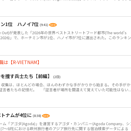
ン1位 ハノイ7位
(9:41)
Out)が発表した「2026年の世界ベストストリートフード都市(The world’s
eet food in 2026)」で、ホーチミン市が1位、ハノイ市が7位に選出された。このランキ
【R-VIETNAM】
骨を捜す兵士たち【前編】
(2日)
・収集は、ほとんどの場合、ほんのわずかな手がかりから始まる。その手がか
証言者たちの記憶だ。 「証言者が場所を間違えて覚えていた可能性はない...
ベトナムが4位に
(8:38)
アゴダ(Agoda)」を運営するアゴダ・カンパニー(Agoda Company、シ
年夏(7～8月)における欧州旅行者のアジア旅行先に関する宿泊検索データによる