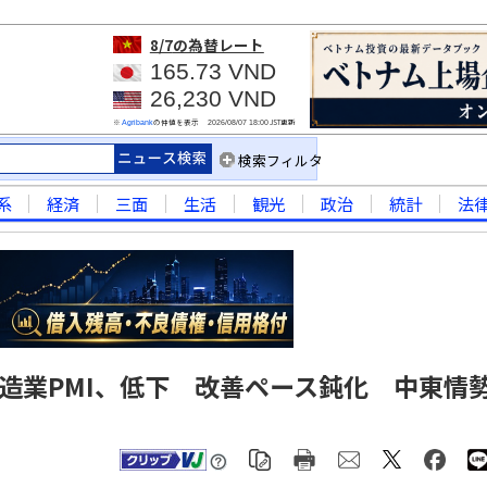
8/7
の為替レート
165.73 VND
26,230 VND
※
の仲値を表示
JST更新
Agribank
2026/08/07 18:00
検索フィルタ
系
経済
三面
生活
観光
政治
統計
法
製造業PMI、低下 改善ペース鈍化 中東情