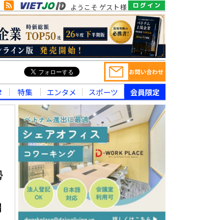
ようこそ ゲスト様
律
特集
エンタメ
スポーツ
会員限定
勢