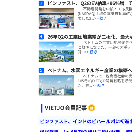
ビンファスト、Q2のEV納車+96％増
不動産開発を中核とする民間複合企
(NASDAQ)上場の電気自動車(E
表した2...
>> 続き
26年Q2の工業団地業績が二極化、最大
ベトナムの工業団地開発デベロ
と鮮明になった。一部の大手デ
録...
>> 続き
ベトナム、水素エネルギー産業の構築
ベトナムで、脱炭素社会の実
165号/QD-TTgで開発戦略
た。世...
>> 続き
VIETJO会員記事
ビンファスト、インドのビハール州に初進出
保険業界、1～6月期の利益二極化鮮明 資