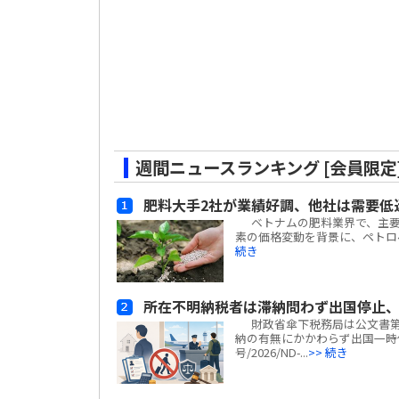
週間ニュースランキング [会員限定
肥料大手2社が業績好調、他社は需要低
ベトナムの肥料業界で、主要企
素の価格変動を背景に、ペトロベトナム・カ
続き
所在不明納税者は滞納問わず出国停止
財政省傘下税務局は公文書第5
納の有無にかかわらず出国一時
号/2026/ND-...
>> 続き