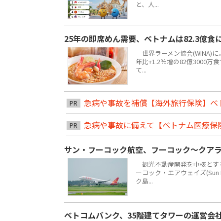
と、人...
25年の即席めん需要、ベトナムは82.3億
世界ラーメン協会(WINA)
年比+1.2％増の82億300
て...
急病や事故を補償【海外旅行保険】ベ
PR
急病や事故に備えて【ベトナム医療保
PR
サン・フーコック航空、フーコック～クア
観光不動産開発を中核とする地場
ーコック・エアウェイズ(Sun 
ク島...
ベトコムバンク、35階建てタワーの運営会