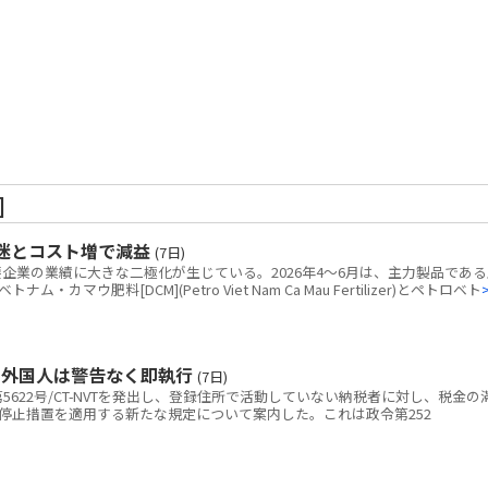
]
迷とコスト増で減益
(7日)
業の業績に大きな二極化が生じている。2026年4～6月は、主力製品である
マウ肥料[DCM](Petro Viet Nam Ca Mau Fertilizer)とペトロベト
、外国人は警告なく即執行
(7日)
622号/CT-NVTを発出し、登録住所で活動していない納税者に対し、税金の
停止措置を適用する新たな規定について案内した。これは政令第252