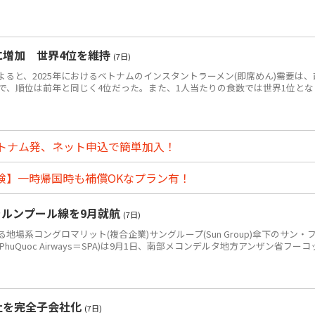
食に増加 世界4位を維持
(7日)
によると、2025年におけるベトナムのインスタントラーメン(即席めん)需要は、
0万食で、順位は前年と同じく4位だった。また、1人当たりの食数では世界1位とな
トナム発、ネット申込で簡単加入！
険】一時帰国時も補償OKなプラン有！
ラルンプール線を9月就航
(7日)
系コングロマリット(複合企業)サングループ(Sun Group)傘下のサン・
PhuQuoc Airways＝SPA)は9月1日、南部メコンデルタ地方アンザン省フーコ
社を完全子会社化
(7日)