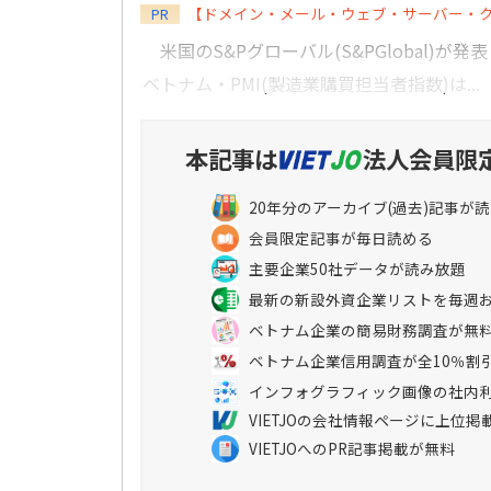
【ドメイン・メール・ウェブ・サーバー・
PR
米国のS&Pグローバル(S&PGlobal)が発表
ベトナム・PMI(製造業購買担当者指数)は...
本記事は
法人会員限
20年分のアーカイブ(過去)記事が
会員限定記事が毎日読める
主要企業50社データが読み放題
最新の新設外資企業リストを毎週
ベトナム企業の簡易財務調査が無
ベトナム企業信用調査が全10％割
インフォグラフィック画像の社内
VIETJOの会社情報ページに上位掲
VIETJOへのPR記事掲載が無料