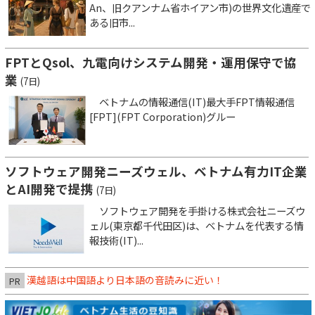
An、旧クアンナム省ホイアン市)の世界文化遺産で
ある旧市...
FPTとQsol、九電向けシステム開発・運用保守で協
業
(7日)
ベトナムの情報通信(IT)最大手FPT情報通信
[FPT](FPT Corporation)グルー
ソフトウェア開発ニーズウェル、ベトナム有力IT企業
とAI開発で提携
(7日)
ソフトウェア開発を手掛ける株式会社ニーズウ
ェル(東京都千代田区)は、ベトナムを代表する情
報技術(IT)...
漢越語は中国語より日本語の音読みに近い！
PR