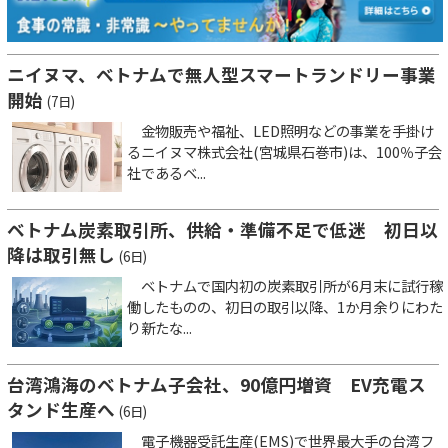
ニイヌマ、ベトナムで無人型スマートランドリー事業
開始
(7日)
金物販売や福祉、LED照明などの事業を手掛け
るニイヌマ株式会社(宮城県石巻市)は、100％子会
社であるベ...
ベトナム炭素取引所、供給・準備不足で低迷 初日以
降は取引無し
(6日)
ベトナムで国内初の炭素取引所が6月末に試行稼
働したものの、初日の取引以降、1か月余りにわた
り新たな...
台湾鴻海のベトナム子会社、90億円増資 EV充電ス
タンド生産へ
(6日)
電子機器受託生産(EMS)で世界最大手の台湾フ