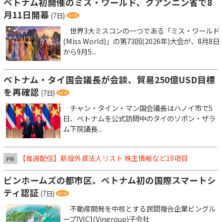
ベトナム初開催のミス・ワールド、クアンニン省で8
月11日開幕
(7日)
世界3大ミスコンの一つである「ミス・ワールド
(Miss World)」の第73回(2026年)大会が、8月8日
から9月5...
ベトナム・タイ国会議長が会談、貿易250億USD目標
を再確認
(7日)
チャン・タイン・マン国会議長はハノイ市で5
日、ベトナムを公式訪問中のタイのソポン・ザラ
ム下院議長...
【毎週配信】新設外資法人リスト 株主情報など19項目
PR
ビンホームズの都市区、ベトナム初の国際スマートシ
ティ認証
(7日)
不動産開発を中核とする民間複合企業ビングル
ープ[VIC](Vingroup)子会社