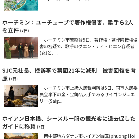
ホーチミン：ユーチューブで著作権侵害、歌手ら2人
を立件
(7日)
ホーチミン市警察は5日、著作権・著作隣接権侵
害の容疑で、歌手のグエン・ティ・ヒエン容疑者
(女)と、...
SJC元社長、控訴審で禁固21年に減刑 被害回復を考
慮
(7日)
ホーチミン市上級人民裁判所は5日、同市人民委
員会傘下の金・宝飾品大手であるサイゴンジュエ
リー(Saig...
ホイアン日本橋、シースルー服の観光客に退去促した
ガイドに称賛
(7日)
南中部地方ダナン市ホイアン街区(phuong Hoi