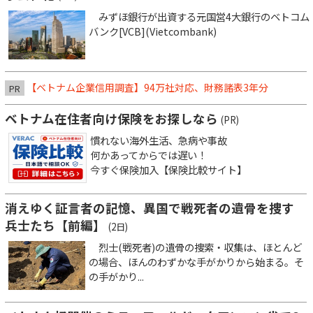
みずほ銀行が出資する元国営4大銀行のベトコム
バンク[VCB](Vietcombank)
【ベトナム企業信用調査】94万社対応、財務諸表3年分
PR
ベトナム在住者向け保険をお探しなら
(PR)
慣れない海外生活、急病や事故
何かあってからでは遅い！
今すぐ保険加入【保険比較サイト】
消えゆく証言者の記憶、異国で戦死者の遺骨を捜す
兵士たち【前編】
(2日)
烈士(戦死者)の遺骨の捜索・収集は、ほとんど
の場合、ほんのわずかな手がかりから始まる。そ
の手がかり...