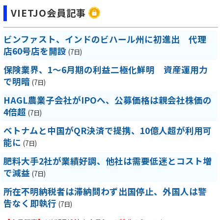
VIETJO会員記事
ビンファスト、インドのビハール州に初進出 代理
店60号店を開設
(7日)
保険業界、1～6月期の利益二極化鮮明 資産運用力
で明暗
(7日)
HAGL農業子会社がIPOへ、公募価格は親会社株価の
4倍超
(7日)
ベトナムと中国がQR決済で提携、10億人超が利用可
能に
(7日)
肥料大手2社が業績好調、他社は需要低迷とコスト増
で減益
(7日)
所在不明納税者は滞納問わず出国停止、外国人は警
告なく即執行
(7日)