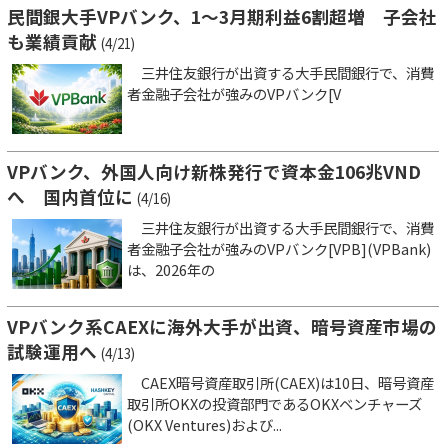
民間銀大手VPバンク、1～3月期利益6割超増 子会社
も業績貢献
(4/21)
三井住友銀行が出資する大手民間銀行で、消費
者金融子会社が強みのVPバンク[V
VPバンク、外国人向け新株発行で資本金106兆VND
へ 国内首位に
(4/16)
三井住友銀行が出資する大手民間銀行で、消費
者金融子会社が強みのVPバンク[VPB](VPBank)
は、2026年の
VPバンク系CAEXに海外大手が出資、暗号資産市場の
試験運用へ
(4/13)
CAEX暗号資産取引所(CAEX)は10日、暗号資産
取引所OKXの投資部門であるOKXベンチャーズ
(OKX Ventures)および...