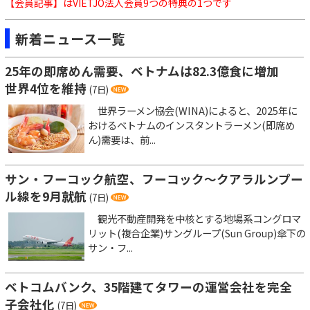
【会員記事】はVIETJO法人会員9つの特典の1つです
新着ニュース一覧
25年の即席めん需要、ベトナムは82.3億食に増加
世界4位を維持
(7日)
世界ラーメン協会(WINA)によると、2025年に
おけるベトナムのインスタントラーメン(即席め
ん)需要は、前...
サン・フーコック航空、フーコック～クアラルンプー
ル線を9月就航
(7日)
観光不動産開発を中核とする地場系コングロマ
リット(複合企業)サングループ(Sun Group)傘下の
サン・フ...
ベトコムバンク、35階建てタワーの運営会社を完全
子会社化
(7日)