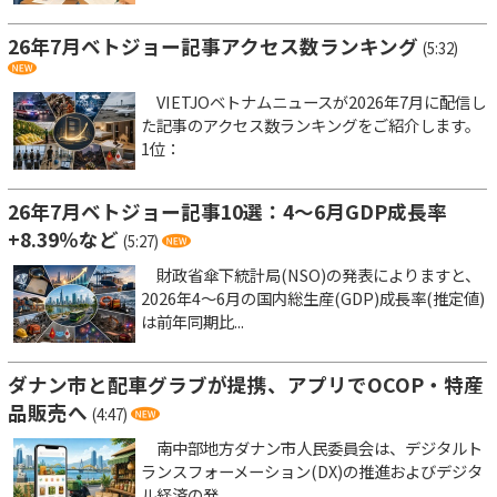
26年7月ベトジョー記事アクセス数ランキング
(5:32)
VIETJOベトナムニュースが2026年7月に配信し
た記事のアクセス数ランキングをご紹介します。
1位：
26年7月ベトジョー記事10選：4～6月GDP成長率
+8.39％など
(5:27)
財政省傘下統計局(NSO)の発表によりますと、
2026年4～6月の国内総生産(GDP)成長率(推定値)
は前年同期比...
ダナン市と配車グラブが提携、アプリでOCOP・特産
品販売へ
(4:47)
南中部地方ダナン市人民委員会は、デジタルト
ランスフォーメーション(DX)の推進およびデジタ
ル経済の発...