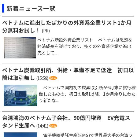
新着ニュース一覧
ベトナムに進出したばかりの外資系企業リスト1か月
分無料お試し！
(PR)
ベトナム新設外資企業リスト ベトナムは急速な
経済成長を遂げており、多くの外資系企業が進出
先として...
ベトナム炭素取引所、供給・準備不足で低迷 初日以
降は取引無し
(15:59)
ベトナムで国内初の炭素取引所が6月末に試行稼
働したものの、初日の取引以降、1か月余りにわた
り新たな...
台湾鴻海のベトナム子会社、90億円増資 EV充電ス
タンド生産へ
(14:41)
電子機器受託生産(EMS)で世界最大手の台湾フ