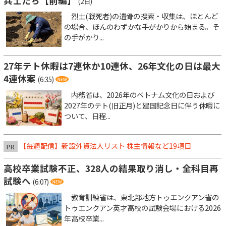
兵士たち【前編】
(2日)
烈士(戦死者)の遺骨の捜索・収集は、ほとんど
の場合、ほんのわずかな手がかりから始まる。そ
の手がかり...
27年テト休暇は7連休か10連休、26年文化の日は最大
4連休案
(6:35)
内務省は、2026年のベトナム文化の日および
2027年のテト(旧正月)と建国記念日に伴う休暇に
ついて、日程...
【毎週配信】新設外資法人リスト 株主情報など19項目
PR
高校卒業試験不正、328人の結果取り消し・全科目再
試験へ
(6:07)
教育訓練省は、東北部地方トゥエンクアン省の
トゥエンクアン英才高校の試験会場における2026
年高校卒業...