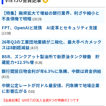
VIETJO会員記事
【特集】融資拡大で増益の銀行業界、利ざや縮小と
不良債権で明暗
(16:19)
FPT、OpenAIと提携 AI変革とセキュリティ支援
(13:08)
26年Q2の工業団地業績が二極化、最大手ベカメック
スは8割超減益
(4:37)
BSR、ズンクアット製油所で新原油タンク稼働 貯
蔵能力+12.5％増
(4:26)
銀行間翌日物金利が年6.3％に急騰、中銀は資金供給
(4:15)
中銀公定レートが対ドル最安値、円急騰で地場企業
に影響広がる
(5日)
【会員記事】はVIETJO法人会員9つの特典の1つです