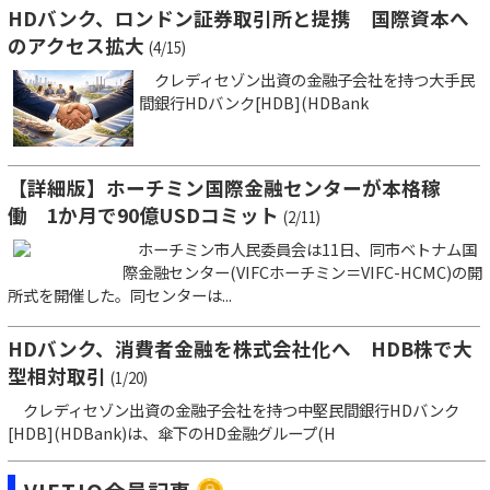
HDバンク、ロンドン証券取引所と提携 国際資本へ
のアクセス拡大
(4/15)
クレディセゾン出資の金融子会社を持つ大手民
間銀行HDバンク[HDB](HDBank
【詳細版】ホーチミン国際金融センターが本格稼
働 1か月で90億USDコミット
(2/11)
ホーチミン市人民委員会は11日、同市ベトナム国
際金融センター(VIFCホーチミン＝VIFC-HCMC)の開
所式を開催した。同センターは...
HDバンク、消費者金融を株式会社化へ HDB株で大
型相対取引
(1/20)
クレディセゾン出資の金融子会社を持つ中堅民間銀行HDバンク
[HDB](HDBank)は、傘下のHD金融グループ(H