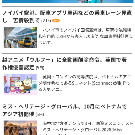
ノイバイ空港、配車アプリ車両などの乗車レーン見直
し 苦情殺到で
(2:15)
ハノイ市のノイバイ国際空港は、車両の混雑緩
和を目的に3日から導入した新たな車両動線計画に
ついて、...
越アニメ「ウルフー」に全動画削除命令、英国で著
作権侵害認定
(5日)
英国・ロンドンの高等法院は、ベトナムのアニ
メ制作会社であるSコネクト(Sconnect)が制作す
る人気アニ...
ミス・ヘリテージ・グローバル、10月にベトナムで
アジア初開催
(5日)
南中部地方ダナン市で3日、国際ミスコンテスト
「ミス・ヘリテージ・グローバル2026(Miss