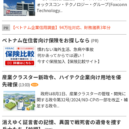
ォックスコン・テクノロジー・グループ(Foxconn
Technology...
【ベトナム企業信用調査】94万社対応、財務諸表3年分
PR
ベトナム在住者向け保険をお探しなら
(PR)
慣れない海外生活、急病や事故
何かあってからでは遅い！
今すぐ保険加入【保険比較サイト】
産業クラスター新政令、ハイテク企業向け用地を優
先確保
(13:03)
政府は8月1日、産業クラスターの管理・開発に
関する政令第32号/2024/ND-CPの一部を改正・補
足する政令...
消えゆく証言者の記憶、異国で戦死者の遺骨を捜す