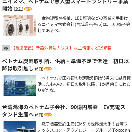
ニイヌマ、ベトナムで無人型スマートランドリー事業
開始
(2:21)
金物販売や福祉、LED照明などの事業を手掛け
るニイヌマ株式会社(宮城県石巻市)は、100％子会
社であるベ...
【毎週配信】新設外資法人リスト 株主情報など19項目
PR
ベトナム炭素取引所、供給・準備不足で低迷 初日以
降は取引無し
(6日)
ベトナムで国内初の炭素取引所が6月末に試行稼
働したものの、初日の取引以降、1か月余りにわた
り新たな...
台湾鴻海のベトナム子会社、90億円増資 EV充電ス
タンド生産へ
(6日)
電子機器受託生産(EMS)で世界最大手の台湾フ
ォックスコン・テクノロジー・グループ(Foxconn