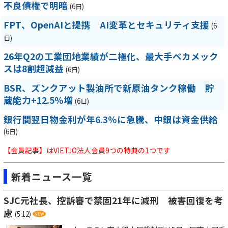
不良債権で明暗
(6日)
FPT、OpenAIと提携 AI変革とセキュリティ支援
(6
日)
26年Q2の工業団地業績が二極化、最大手ベカメック
スは8割超減益
(6日)
BSR、ズンクアット製油所で新原油タンク稼働 貯
蔵能力+12.5％増
(6日)
銀行間翌日物金利が年6.3％に急騰、中銀は資金供給
(6日)
【会員記事】はVIETJO法人会員9つの特典の1つです
新着ニュース一覧
SJC元社長、控訴審で禁固21年に減刑 被害回復を考
慮
(5:12)