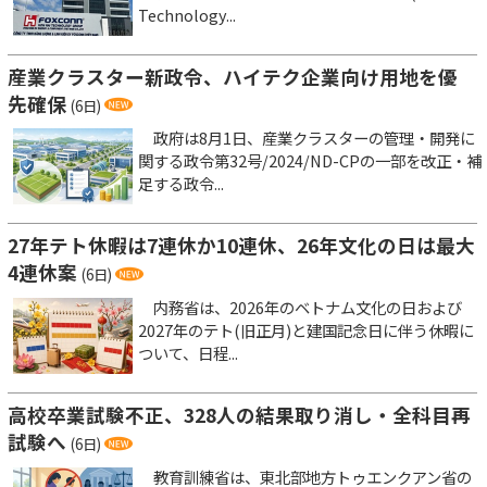
Technology...
産業クラスター新政令、ハイテク企業向け用地を優
先確保
(6日)
政府は8月1日、産業クラスターの管理・開発に
関する政令第32号/2024/ND-CPの一部を改正・補
足する政令...
27年テト休暇は7連休か10連休、26年文化の日は最大
4連休案
(6日)
内務省は、2026年のベトナム文化の日および
2027年のテト(旧正月)と建国記念日に伴う休暇に
ついて、日程...
高校卒業試験不正、328人の結果取り消し・全科目再
試験へ
(6日)
教育訓練省は、東北部地方トゥエンクアン省の