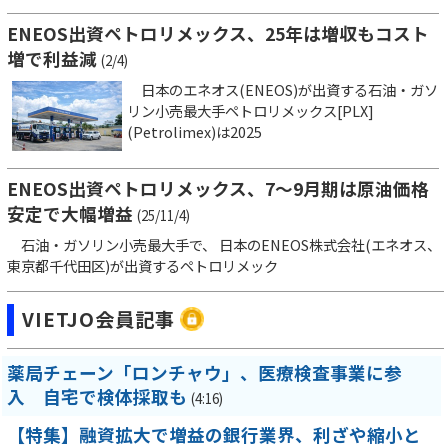
ENEOS出資ペトロリメックス、25年は増収もコスト
増で利益減
(2/4)
日本のエネオス(ENEOS)が出資する石油・ガソ
リン小売最大手ペトロリメックス[PLX]
(Petrolimex)は2025
ENEOS出資ペトロリメックス、7～9月期は原油価格
安定で大幅増益
(25/11/4)
石油・ガソリン小売最大手で、 日本のENEOS株式会社(エネオス、
東京都千代田区)が出資するペトロリメック
VIETJO会員記事
薬局チェーン「ロンチャウ」、医療検査事業に参
入 自宅で検体採取も
(4:16)
【特集】融資拡大で増益の銀行業界、利ざや縮小と