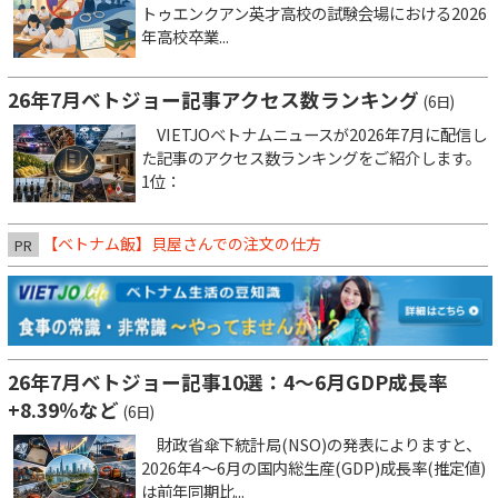
トゥエンクアン英才高校の試験会場における2026
年高校卒業...
26年7月ベトジョー記事アクセス数ランキング
(6日)
VIETJOベトナムニュースが2026年7月に配信し
た記事のアクセス数ランキングをご紹介します。
1位：
【ベトナム飯】貝屋さんでの注文の仕方
PR
26年7月ベトジョー記事10選：4～6月GDP成長率
+8.39％など
(6日)
財政省傘下統計局(NSO)の発表によりますと、
2026年4～6月の国内総生産(GDP)成長率(推定値)
は前年同期比...