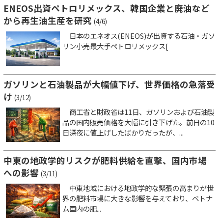
ENEOS出資ペトロリメックス、韓国企業と廃油など
から再生油生産を研究
(4/6)
日本のエネオス(ENEOS)が出資する石油・ガソ
リン小売最大手ペトロリメックス[
ガソリンと石油製品が大幅値下げ、世界価格の急落受
け
(3/12)
商工省と財政省は11日、ガソリンおよび石油製
品の国内販売価格を大幅に引き下げた。前日の10
日深夜に値上げしたばかりだったが、...
中東の地政学的リスクが肥料供給を直撃、国内市場
への影響
(3/11)
中東地域における地政学的な緊張の高まりが世
界の肥料市場に大きな影響を与えており、ベトナ
ム国内の肥...