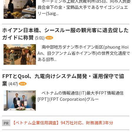
ホーチミン市上級人民裁判所は5日、同市人民委
員会傘下の金・宝飾品大手であるサイゴンジュエ
リー(Saig...
ホイアン日本橋、シースルー服の観光客に退去促した
ガイドに称賛
(5:01)
南中部地方ダナン市ホイアン街区(phuong Hoi
An、旧クアンナム省ホイアン市)の世界文化遺産で
ある旧市...
FPTとQsol、九電向けシステム開発・運用保守で協
業
(4:47)
ベトナムの情報通信(IT)最大手FPT情報通信
[FPT](FPT Corporation)グルー
【ベトナム企業信用調査】94万社対応、財務諸表3年分
PR