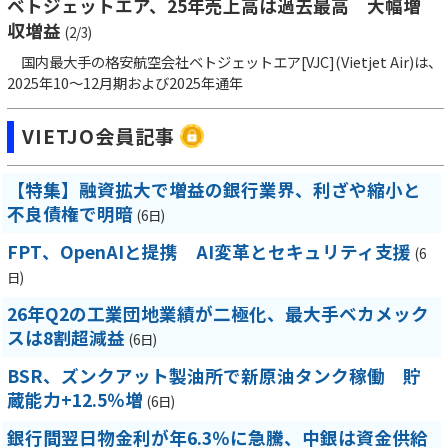
ベトジェットエア、25年売上高は過去最高 大幅増
収増益
(2/3)
国内最大手の格安航空会社ベトジェットエア[VJC](Vietjet Air)は、
2025年10～12月期および2025年通年
VIETJO会員記事
【特集】融資拡大で増益の銀行業界、利ざや縮小と
不良債権で明暗
(6日)
FPT、OpenAIと提携 AI変革とセキュリティ支援
(6
日)
26年Q2の工業団地業績が二極化、最大手ベカメック
スは8割超減益
(6日)
BSR、ズンクアット製油所で新原油タンク稼働 貯
蔵能力+12.5％増
(6日)
銀行間翌日物金利が年6.3％に急騰、中銀は資金供給