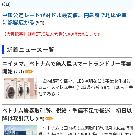
(6日)
中銀公定レートが対ドル最安値、円急騰で地場企業
に影響広がる
(5日)
【会員記事】はVIETJO法人会員9つの特典の1つです
新着ニュース一覧
ニイヌマ、ベトナムで無人型スマートランドリー事業
開始
(2:21)
金物販売や福祉、LED照明などの事業を手掛け
るニイヌマ株式会社(宮城県石巻市)は、100％子会
社であるベ...
ベトナム炭素取引所、供給・準備不足で低迷 初日以
降は取引無し
(6日)
ベトナムで国内初の炭素取引所が6月末に試行稼
働したものの、初日の取引以降、1か月余りにわた