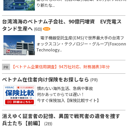
り新たな...
台湾鴻海のベトナム子会社、90億円増資 EV充電ス
タンド生産へ
(6日)
電子機器受託生産(EMS)で世界最大手の台湾フ
ォックスコン・テクノロジー・グループ(Foxconn
Technology...
【ベトナム企業信用調査】94万社対応、財務諸表3年分
PR
ベトナム在住者向け保険をお探しなら
(PR)
慣れない海外生活、急病や事故
何かあってからでは遅い！
今すぐ保険加入【保険比較サイト】
消えゆく証言者の記憶、異国で戦死者の遺骨を捜す
兵士たち【前編】
(2日)