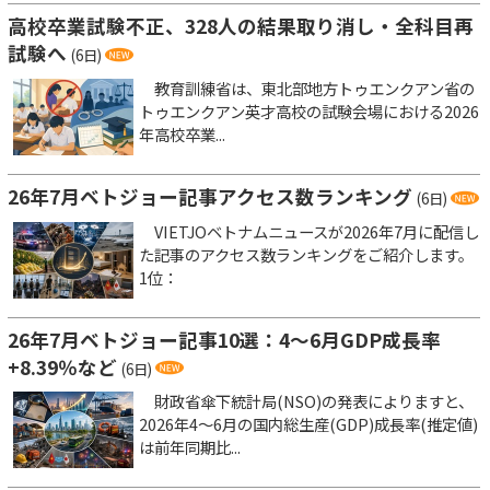
高校卒業試験不正、328人の結果取り消し・全科目再
試験へ
(6日)
教育訓練省は、東北部地方トゥエンクアン省の
トゥエンクアン英才高校の試験会場における2026
年高校卒業...
26年7月ベトジョー記事アクセス数ランキング
(6日)
VIETJOベトナムニュースが2026年7月に配信し
た記事のアクセス数ランキングをご紹介します。
1位：
26年7月ベトジョー記事10選：4～6月GDP成長率
+8.39％など
(6日)
財政省傘下統計局(NSO)の発表によりますと、
2026年4～6月の国内総生産(GDP)成長率(推定値)
は前年同期比...