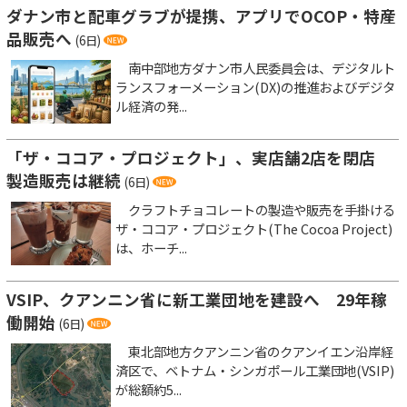
ダナン市と配車グラブが提携、アプリでOCOP・特産
品販売へ
(6日)
南中部地方ダナン市人民委員会は、デジタルト
ランスフォーメーション(DX)の推進およびデジタ
ル経済の発...
「ザ・ココア・プロジェクト」、実店舗2店を閉店
製造販売は継続
(6日)
クラフトチョコレートの製造や販売を手掛ける
ザ・ココア・プロジェクト(The Cocoa Project)
は、ホーチ...
VSIP、クアンニン省に新工業団地を建設へ 29年稼
働開始
(6日)
東北部地方クアンニン省のクアンイエン沿岸経
済区で、ベトナム・シンガポール工業団地(VSIP)
が総額約5...