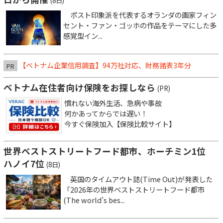
(8日)
ポスト印象派を代表するオランダの画家フィン
セント・ファン・ゴッホの作品をテーマにした多
感覚型イン...
【ベトナム企業信用調査】94万社対応、財務諸表3年分
PR
ベトナム在住者向け保険をお探しなら
(PR)
慣れない海外生活、急病や事故
何かあってからでは遅い！
今すぐ保険加入【保険比較サイト】
世界ベストストリートフード都市、ホーチミン1位
ハノイ7位
(8日)
英国のタイムアウト誌(Time Out)が発表した
「2026年の世界ベストストリートフード都市
(The world’s bes...