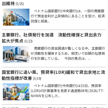
出維持
(5/25)
ベトナム国家銀行(中央銀行)は、一部の商業銀
行で預金金利が上昇傾向にあることを受け、経済
回復と成長...
主要銀行、社債発行を加速 流動性確保と貸出余力
拡大が焦点
(5/22)
商業銀行の資金調達が難しくなる中、主要銀行
が流動性を確保するため、相次いで巨額の社債発
行を計画している。 今回の焦点は、...
国営銀行に追い風、預貸率(LDR)緩和で貸出余地と流
動性指標が改善
(5/19)
ベトナム国家銀行(中央銀行)は15日、預貸率
(LDR)の計算基準を見直す通達第08号/2026/TT-
NHNNを公布した...