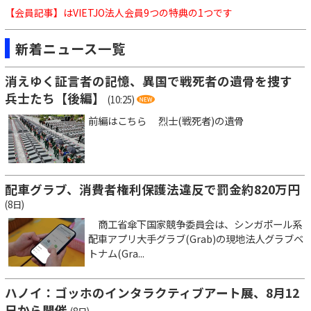
【会員記事】はVIETJO法人会員9つの特典の1つです
新着ニュース一覧
消えゆく証言者の記憶、異国で戦死者の遺骨を捜す
兵士たち【後編】
(10:25)
前編はこちら 烈士(戦死者)の遺骨
配車グラブ、消費者権利保護法違反で罰金約820万円
(8日)
商工省傘下国家競争委員会は、シンガポール系
配車アプリ大手グラブ(Grab)の現地法人グラブベ
トナム(Gra...
ハノイ：ゴッホのインタラクティブアート展、8月12
日から開催