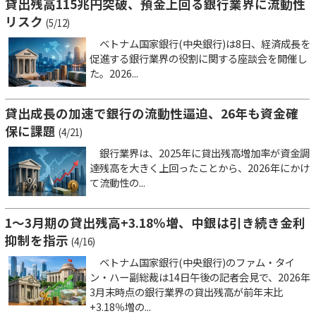
貸出残高115兆円突破、預金上回る銀行業界に流動性
リスク
(5/12)
ベトナム国家銀行(中央銀行)は8日、経済成長を
促進する銀行業界の役割に関する座談会を開催し
た。2026...
貸出成長の加速で銀行の流動性逼迫、26年も資金確
保に課題
(4/21)
銀行業界は、2025年に貸出残高増加率が資金調
達残高を大きく上回ったことから、2026年にかけ
て流動性の...
1～3月期の貸出残高+3.18％増、中銀は引き続き金利
抑制を指示
(4/16)
ベトナム国家銀行(中央銀行)のファム・タイ
ン・ハー副総裁は14日午後の記者会見で、2026年
3月末時点の銀行業界の貸出残高が前年末比
+3.18％増の...