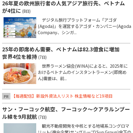
26年夏の欧州旅行者の人気アジア旅行先、ベトナム
が4位に
(8日)
デジタル旅行プラットフォーム「アゴダ
(Agoda)」を運営するアゴダ・カンパニー(Agoda
Company、シンガ...
25年の即席めん需要、ベトナムは82.3億食に増加
世界4位を維持
(7日)
世界ラーメン協会(WINA)によると、2025年に
おけるベトナムのインスタントラーメン(即席め
ん)需要は、前...
【毎週配信】新設外資法人リスト 株主情報など19項目
PR
サン・フーコック航空、フーコック～クアラルンプー
ル線を9月就航
(7日)
観光不動産開発を中核とする地場系コングロマ
リット(複合企業)サングループ(Sun Group)傘下の