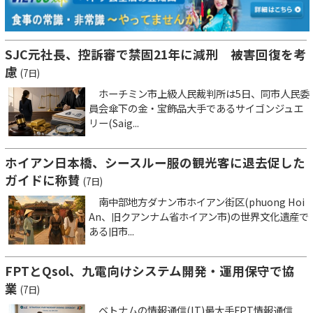
SJC元社長、控訴審で禁固21年に減刑 被害回復を考
慮
(7日)
ホーチミン市上級人民裁判所は5日、同市人民委
員会傘下の金・宝飾品大手であるサイゴンジュエ
リー(Saig...
ホイアン日本橋、シースルー服の観光客に退去促した
ガイドに称賛
(7日)
南中部地方ダナン市ホイアン街区(phuong Hoi
An、旧クアンナム省ホイアン市)の世界文化遺産で
ある旧市...
FPTとQsol、九電向けシステム開発・運用保守で協
業
(7日)
ベトナムの情報通信(IT)最大手FPT情報通信