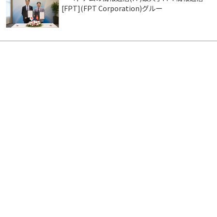
[FPT](FPT Corporation)グルー