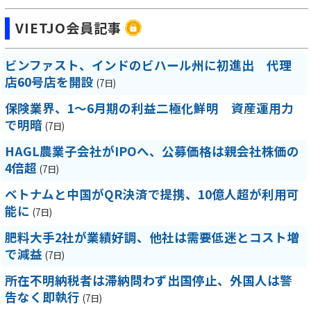
VIETJO会員記事
ビンファスト、インドのビハール州に初進出 代理
店60号店を開設
(7日)
保険業界、1～6月期の利益二極化鮮明 資産運用力
で明暗
(7日)
HAGL農業子会社がIPOへ、公募価格は親会社株価の
4倍超
(7日)
ベトナムと中国がQR決済で提携、10億人超が利用可
能に
(7日)
肥料大手2社が業績好調、他社は需要低迷とコスト増
で減益
(7日)
所在不明納税者は滞納問わず出国停止、外国人は警
告なく即執行
(7日)