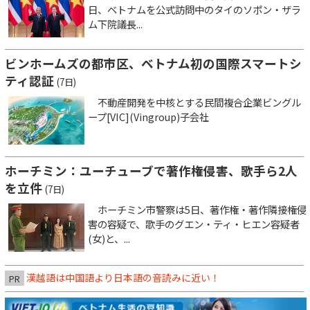
日、ベトナムを公式訪問中のタイのソポン・ザラ
ム下院議長...
ビンホームズの都市区、ベトナム初の国際スマートシ
ティ認証
(7日)
不動産開発を中核とする民間複合企業ビングル
ープ[VIC](Vingroup)子会社
ホーチミン：ユーチューブで著作権侵害、歌手ら2人
を立件
(7日)
ホーチミン市警察は5日、著作権・著作隣接権侵
害の容疑で、歌手のグエン・ティ・ヒエン容疑者
(女)と、...
漢越語は中国語より日本語の音読みに近い！
PR