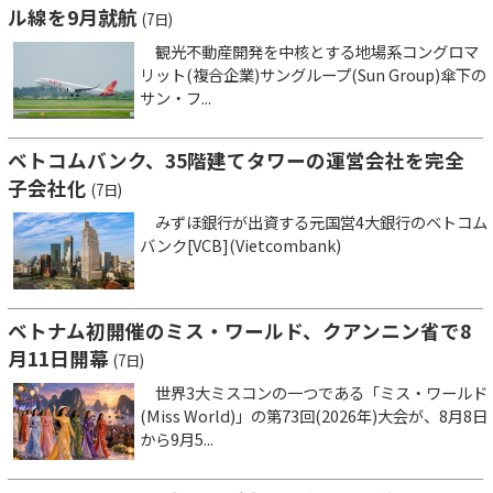
ル線を9月就航
(7日)
観光不動産開発を中核とする地場系コングロマ
リット(複合企業)サングループ(Sun Group)傘下の
サン・フ...
ベトコムバンク、35階建てタワーの運営会社を完全
子会社化
(7日)
みずほ銀行が出資する元国営4大銀行のベトコム
バンク[VCB](Vietcombank)
ベトナム初開催のミス・ワールド、クアンニン省で8
月11日開幕
(7日)
世界3大ミスコンの一つである「ミス・ワールド
(Miss World)」の第73回(2026年)大会が、8月8日
から9月5...