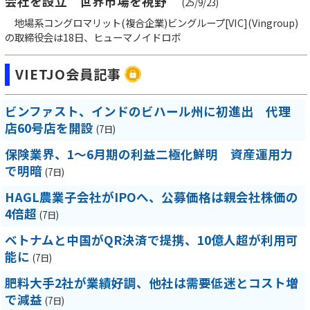
会社を設立 世界市場を視野
(25/9/23)
地場系コングロマリット(複合企業)ビングループ[VIC](Vingroup)
の取締役会は18日、ヒューマノイドロボ
VIETJO会員記事
ビンファスト、インドのビハール州に初進出 代理
店60号店を開設
(7日)
保険業界、1～6月期の利益二極化鮮明 資産運用力
で明暗
(7日)
HAGL農業子会社がIPOへ、公募価格は親会社株価の
4倍超
(7日)
ベトナムと中国がQR決済で提携、10億人超が利用可
能に
(7日)
肥料大手2社が業績好調、他社は需要低迷とコスト増
で減益
(7日)