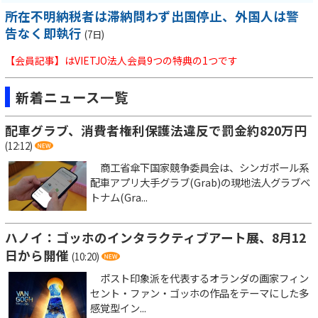
所在不明納税者は滞納問わず出国停止、外国人は警
告なく即執行
(7日)
【会員記事】はVIETJO法人会員9つの特典の1つです
新着ニュース一覧
配車グラブ、消費者権利保護法違反で罰金約820万円
(12:12)
商工省傘下国家競争委員会は、シンガポール系
配車アプリ大手グラブ(Grab)の現地法人グラブベ
トナム(Gra...
ハノイ：ゴッホのインタラクティブアート展、8月12
日から開催
(10:20)
ポスト印象派を代表するオランダの画家フィン
セント・ファン・ゴッホの作品をテーマにした多
感覚型イン...