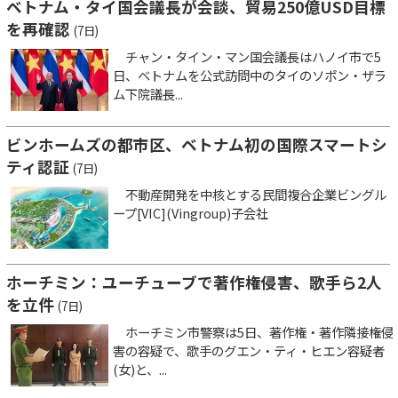
ベトナム・タイ国会議長が会談、貿易250億USD目標
を再確認
(7日)
チャン・タイン・マン国会議長はハノイ市で5
日、ベトナムを公式訪問中のタイのソポン・ザラ
ム下院議長...
ビンホームズの都市区、ベトナム初の国際スマートシ
ティ認証
(7日)
不動産開発を中核とする民間複合企業ビングル
ープ[VIC](Vingroup)子会社
ホーチミン：ユーチューブで著作権侵害、歌手ら2人
を立件
(7日)
ホーチミン市警察は5日、著作権・著作隣接権侵
害の容疑で、歌手のグエン・ティ・ヒエン容疑者
(女)と、...