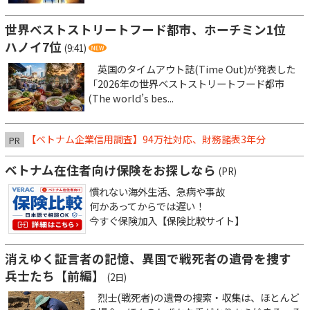
世界ベストストリートフード都市、ホーチミン1位
ハノイ7位
(9:41)
英国のタイムアウト誌(Time Out)が発表した
「2026年の世界ベストストリートフード都市
(The world’s bes...
【ベトナム企業信用調査】94万社対応、財務諸表3年分
PR
ベトナム在住者向け保険をお探しなら
(PR)
慣れない海外生活、急病や事故
何かあってからでは遅い！
今すぐ保険加入【保険比較サイト】
消えゆく証言者の記憶、異国で戦死者の遺骨を捜す
兵士たち【前編】
(2日)
烈士(戦死者)の遺骨の捜索・収集は、ほとんど