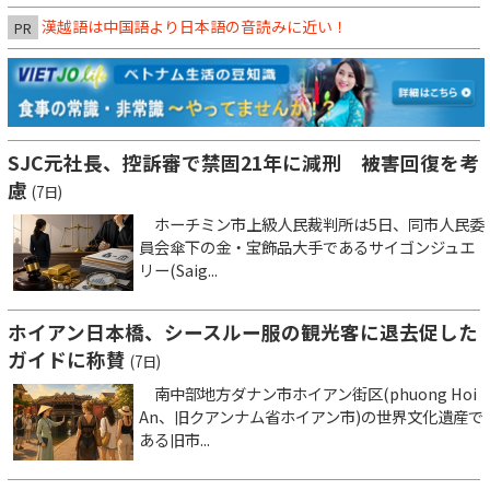
漢越語は中国語より日本語の音読みに近い！
PR
SJC元社長、控訴審で禁固21年に減刑 被害回復を考
慮
(7日)
ホーチミン市上級人民裁判所は5日、同市人民委
員会傘下の金・宝飾品大手であるサイゴンジュエ
リー(Saig...
ホイアン日本橋、シースルー服の観光客に退去促した
ガイドに称賛
(7日)
南中部地方ダナン市ホイアン街区(phuong Hoi
An、旧クアンナム省ホイアン市)の世界文化遺産で
ある旧市...