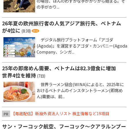
の場合、ほんのわずかな手がかりから始まる。そ
の手がかり...
26年夏の欧州旅行者の人気アジア旅行先、ベトナム
が4位に
(8:38)
デジタル旅行プラットフォーム「アゴダ
(Agoda)」を運営するアゴダ・カンパニー(Agoda
Company、シンガ...
25年の即席めん需要、ベトナムは82.3億食に増加
世界4位を維持
(7日)
世界ラーメン協会(WINA)によると、2025年に
おけるベトナムのインスタントラーメン(即席め
ん)需要は、前...
【毎週配信】新設外資法人リスト 株主情報など19項目
PR
サン・フーコック航空、フーコック～クアラルンプー