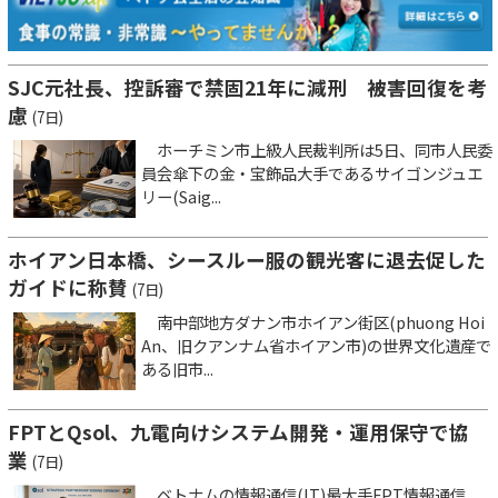
SJC元社長、控訴審で禁固21年に減刑 被害回復を考
慮
(7日)
ホーチミン市上級人民裁判所は5日、同市人民委
員会傘下の金・宝飾品大手であるサイゴンジュエ
リー(Saig...
ホイアン日本橋、シースルー服の観光客に退去促した
ガイドに称賛
(7日)
南中部地方ダナン市ホイアン街区(phuong Hoi
An、旧クアンナム省ホイアン市)の世界文化遺産で
ある旧市...
FPTとQsol、九電向けシステム開発・運用保守で協
業
(7日)
ベトナムの情報通信(IT)最大手FPT情報通信