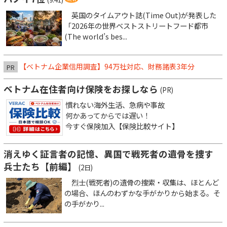
英国のタイムアウト誌(Time Out)が発表した
「2026年の世界ベストストリートフード都市
(The world’s bes...
【ベトナム企業信用調査】94万社対応、財務諸表3年分
PR
ベトナム在住者向け保険をお探しなら
(PR)
慣れない海外生活、急病や事故
何かあってからでは遅い！
今すぐ保険加入【保険比較サイト】
消えゆく証言者の記憶、異国で戦死者の遺骨を捜す
兵士たち【前編】
(2日)
烈士(戦死者)の遺骨の捜索・収集は、ほとんど
の場合、ほんのわずかな手がかりから始まる。そ
の手がかり...