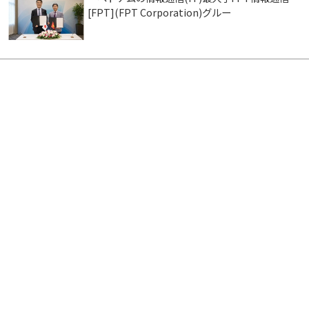
[FPT](FPT Corporation)グルー