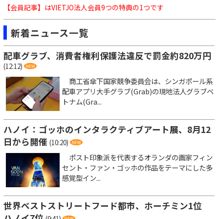
【会員記事】はVIETJO法人会員9つの特典の1つです
新着ニュース一覧
配車グラブ、消費者権利保護法違反で罰金約820万円
(12:12)
商工省傘下国家競争委員会は、シンガポール系
配車アプリ大手グラブ(Grab)の現地法人グラブベ
トナム(Gra...
ハノイ：ゴッホのインタラクティブアート展、8月12
日から開催
(10:20)
ポスト印象派を代表するオランダの画家フィン
セント・ファン・ゴッホの作品をテーマにした多
感覚型イン...
世界ベストストリートフード都市、ホーチミン1位
ハノイ7位
(9:41)