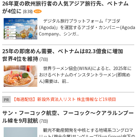
26年夏の欧州旅行者の人気アジア旅行先、ベトナム
が4位に
(8:38)
デジタル旅行プラットフォーム「アゴダ
(Agoda)」を運営するアゴダ・カンパニー(Agoda
Company、シンガ...
25年の即席めん需要、ベトナムは82.3億食に増加
世界4位を維持
(7日)
世界ラーメン協会(WINA)によると、2025年に
おけるベトナムのインスタントラーメン(即席め
ん)需要は、前...
【毎週配信】新設外資法人リスト 株主情報など19項目
PR
サン・フーコック航空、フーコック～クアラルンプー
ル線を9月就航
(7日)
観光不動産開発を中核とする地場系コングロマ
リット(複合企業)サングループ(Sun Group)傘下の