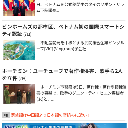
日、ベトナムを公式訪問中のタイのソポン・ザラ
ム下院議長...
ビンホームズの都市区、ベトナム初の国際スマートシ
ティ認証
(7日)
不動産開発を中核とする民間複合企業ビングル
ープ[VIC](Vingroup)子会社
ホーチミン：ユーチューブで著作権侵害、歌手ら2人
を立件
(7日)
ホーチミン市警察は5日、著作権・著作隣接権侵
害の容疑で、歌手のグエン・ティ・ヒエン容疑者
(女)と、...
漢越語は中国語より日本語の音読みに近い！
PR