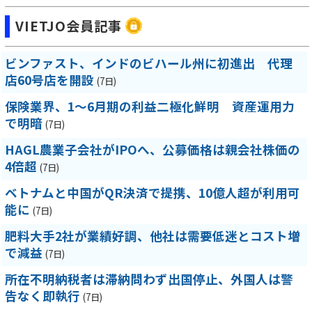
VIETJO会員記事
ビンファスト、インドのビハール州に初進出 代理
店60号店を開設
(7日)
保険業界、1～6月期の利益二極化鮮明 資産運用力
で明暗
(7日)
HAGL農業子会社がIPOへ、公募価格は親会社株価の
4倍超
(7日)
ベトナムと中国がQR決済で提携、10億人超が利用可
能に
(7日)
肥料大手2社が業績好調、他社は需要低迷とコスト増
で減益
(7日)
所在不明納税者は滞納問わず出国停止、外国人は警
告なく即執行
(7日)