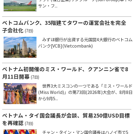
サン・フ...
ベトコムバンク、35階建てタワーの運営会社を完全
子会社化
(7日)
みずほ銀行が出資する元国営4大銀行のベトコム
バンク[VCB](Vietcombank)
ベトナム初開催のミス・ワールド、クアンニン省で8
月11日開幕
(7日)
世界3大ミスコンの一つである「ミス・ワールド
(Miss World)」の第73回(2026年)大会が、8月8日
から9月5...
ベトナム・タイ国会議長が会談、貿易250億USD目標
を再確認
(7日)
チャン・タイン・マン国会議長はハノイ市で5