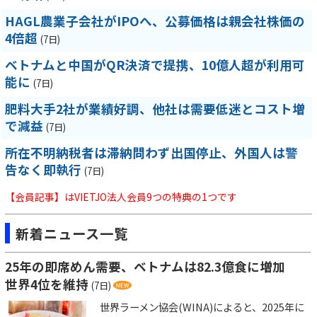
HAGL農業子会社がIPOへ、公募価格は親会社株価の
4倍超
(7日)
ベトナムと中国がQR決済で提携、10億人超が利用可
能に
(7日)
肥料大手2社が業績好調、他社は需要低迷とコスト増
で減益
(7日)
所在不明納税者は滞納問わず出国停止、外国人は警
告なく即執行
(7日)
【会員記事】はVIETJO法人会員9つの特典の1つです
新着ニュース一覧
25年の即席めん需要、ベトナムは82.3億食に増加
世界4位を維持
(7日)
世界ラーメン協会(WINA)によると、2025年に