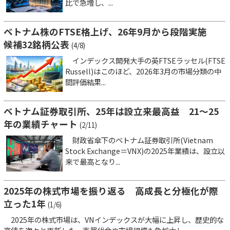
比で急増し、...
ベトナム株のFTSE格上げ、26年9月から段階実施
候補32銘柄公表
(4/8)
インデックス開発大手の英FTSEラッセル(FTSE
Russell)はこのほど、2026年3月の市場分類の中
間評価結果...
ベトナム証券取引所、25年は設立来最高益 21～25
年の業績チャート
(2/11)
財政省傘下のベトナム証券取引所(Vietnam
Stock Exchange＝VNX)の2025年業績は、設立以
来で最高となり...
2025年の株式市場を振り返る 高成長と分極化が際
立った1年
(1/6)
2025年の株式市場は、VNインデックスが大幅に上昇し、歴史的な