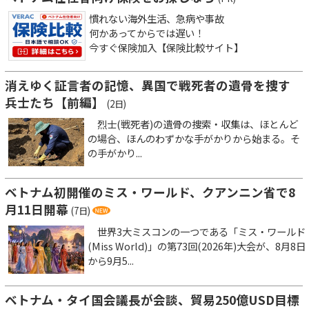
慣れない海外生活、急病や事故
何かあってからでは遅い！
今すぐ保険加入【保険比較サイト】
消えゆく証言者の記憶、異国で戦死者の遺骨を捜す
兵士たち【前編】
(2日)
烈士(戦死者)の遺骨の捜索・収集は、ほとんど
の場合、ほんのわずかな手がかりから始まる。そ
の手がかり...
ベトナム初開催のミス・ワールド、クアンニン省で8
月11日開幕
(7日)
世界3大ミスコンの一つである「ミス・ワールド
(Miss World)」の第73回(2026年)大会が、8月8日
から9月5...
ベトナム・タイ国会議長が会談、貿易250億USD目標