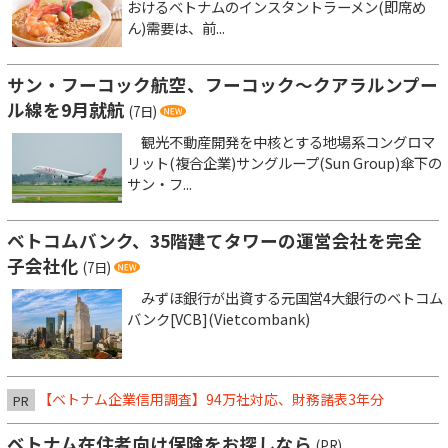
おけるベトナムのインスタントラーメン(即席め
ん)需要は、前...
サン・フーコック航空、フーコック～クアラルンプー
ル線を9月就航
(7日)
観光不動産開発を中核とする地場系コングロマ
リット(複合企業)サングループ(Sun Group)傘下の
サン・フ...
ベトコムバンク、35階建てタワーの運営会社を完全
子会社化
(7日)
みずほ銀行が出資する元国営4大銀行のベトコム
バンク[VCB](Vietcombank)
【ベトナム企業信用調査】94万社対応、財務諸表3年分
PR
ベトナム在住者向け保険をお探しなら
(PR)