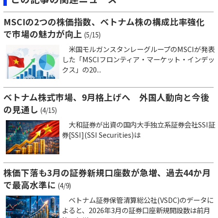
MSCIの2つの株価指数、ベトナム株の構成比率強化
で市場の魅力が向上
(5/15)
米国モルガンスタンレーグループのMSCIが発表
した「MSCIフロンティア・マーケット・インデッ
クス」の20...
ベトナム株式市場、9月格上げへ 外国人動向と今後
の見通し
(4/15)
大和証券が出資の国内大手独立系証券会社SSI証
券[SSI](SSI Securities)は
株価下落も3月の証券新規口座数が急増、過去44か月
で最高水準に
(4/9)
ベトナム証券保管清算総公社(VSDC)のデータに
よると、2026年3月の証券口座新規開設数は前月