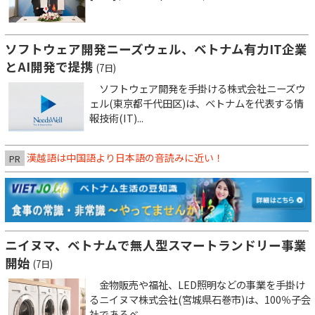
ソフトウェア開発ニーズウェル、ベトナム有力IT企業
とAI開発で提携
(7日)
ソフトウェア開発を手掛ける株式会社ニーズウ
ェル(東京都千代田区)は、ベトナムを代表する情
報技術(IT)...
漢越語は中国語より日本語の音読みに近い！
PR
ニイヌマ、ベトナムで無人型スマートランドリー事業
開始
(7日)
金物販売や福祉、LED照明などの事業を手掛け
るニイヌマ株式会社(宮城県石巻市)は、100％子会
社であるベ...