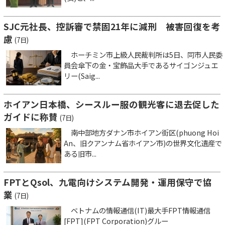
SJC元社長、控訴審で禁固21年に減刑 被害回復を考
慮
(7日)
ホーチミン市上級人民裁判所は5日、同市人民委
員会傘下の金・宝飾品大手であるサイゴンジュエ
リー(Saig...
ホイアン日本橋、シースルー服の観光客に退去促した
ガイドに称賛
(7日)
南中部地方ダナン市ホイアン街区(phuong Hoi
An、旧クアンナム省ホイアン市)の世界文化遺産で
ある旧市...
FPTとQsol、九電向けシステム開発・運用保守で協
業
(7日)
ベトナムの情報通信(IT)最大手FPT情報通信
[FPT](FPT Corporation)グルー