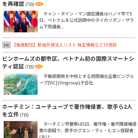
を再確認
(7日)
チャン・タイン・マン国会議長はハノイ市で5
日、ベトナムを公式訪問中のタイのソポン・ザラ
ム下院議長...
【毎週配信】新設外資法人リスト 株主情報など19項目
PR
ビンホームズの都市区、ベトナム初の国際スマートシ
ティ認証
(7日)
不動産開発を中核とする民間複合企業ビングル
ープ[VIC](Vingroup)子会社
ホーチミン：ユーチューブで著作権侵害、歌手ら2人
を立件
(7日)
ホーチミン市警察は5日、著作権・著作隣接権侵
害の容疑で、歌手のグエン・ティ・ヒエン容疑者
(女)と、...