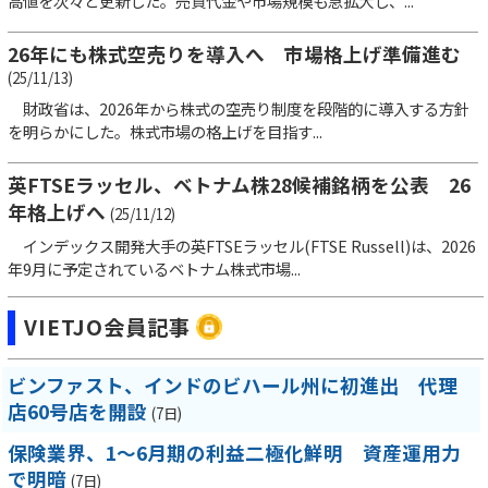
高値を次々と更新した。売買代金や市場規模も急拡大し、...
26年にも株式空売りを導入へ 市場格上げ準備進む
(25/11/13)
財政省は、2026年から株式の空売り制度を段階的に導入する方針
を明らかにした。株式市場の格上げを目指す...
英FTSEラッセル、ベトナム株28候補銘柄を公表 26
年格上げへ
(25/11/12)
インデックス開発大手の英FTSEラッセル(FTSE Russell)は、2026
年9月に予定されているベトナム株式市場...
VIETJO会員記事
ビンファスト、インドのビハール州に初進出 代理
店60号店を開設
(7日)
保険業界、1～6月期の利益二極化鮮明 資産運用力
で明暗
(7日)