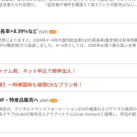
証言者たちの記憶だ。 「証言者が場所を間違えて覚えていた可能性はない...
長率+8.39％など
(5:27)
表によりますと、2026年4～6月の国内総生産(GDP)成長率(推定値)は前年同
7.94％(確定値)から加速しました。4～6月としては、2005年以降で最も高い水準
トナム発、ネット申込で簡単加入！
険】一時帰国時も補償OKなプラン有！
OP・特産品販売へ
(4:47)
会は、デジタルトランスフォーメーション(DX)の推進およびデジタル経済の
ブ(Grab)の現地法人グラブベトナム(Grab Vietnam)と提携し、同社の配