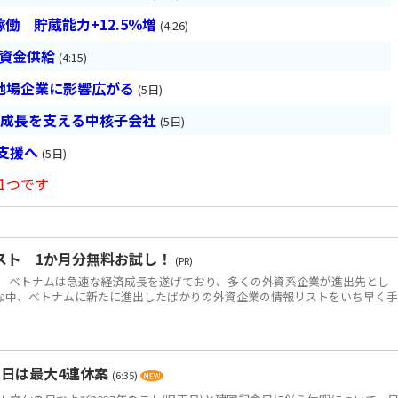
働 貯蔵能力+12.5％増
(4:26)
は資金供給
(4:15)
地場企業に影響広がる
(5日)
の成長を支える中核子会社
(5日)
長支援へ
(5日)
1つです
スト 1か月分無料お試し！
(PR)
 ベトナムは急速な経済成長を遂げており、多くの外資系企業が進出先とし
な中、ベトナムに新たに進出したばかりの外資企業の情報リストをいち早く
の日は最大4連休案
(6:35)