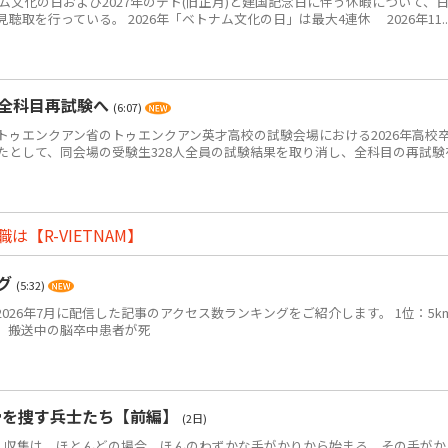
ム文化の日および2027年のテト(旧正月)と建国記念日に伴う休暇について、
取を行っている。 2026年「ベトナム文化の日」は最大4連休 2026年11..
・全科目再試験へ
(6:07)
ゥエンクアン省のトゥエンクアン英才高校の試験会場における2026年高校
たとして、同会場の受験生328人全員の試験結果を取り消し、全科目の再試験
【R-VIETNAM】
ング
(5:32)
2026年7月に配信した記事のアクセス数ランキングをご紹介します。 1位：5k
、搬送中の脳卒中患者が死
骨を捜す兵士たち【前編】
(2日)
・収集は、ほとんどの場合、ほんのわずかな手がかりから始まる。その手がか