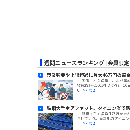
週間ニュースランキング [会員限定
残業強要や上限超過に最大46万円の罰
労働、社会保険、および契約
令第283号/2026/ND-CP
し...
>> 続き
鉄鋼大手ホアファット、タイニン省で
鉄鋼大手で多角化路線を歩むホアフ
させている。南部地方タイニン省
は...
>> 続き