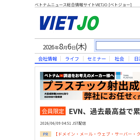
ベトナムニュース総合情報サイトVIETJO [ベトジョー]
8
6
(木)
2026
年
月
日
会社情報
ライフ
セミナー
社会
日
EVN、過去最高益で
会員限定
2026/06/09 04:51 JST配信
【ドメイン・メール・ウェブ・サーバー・
PR