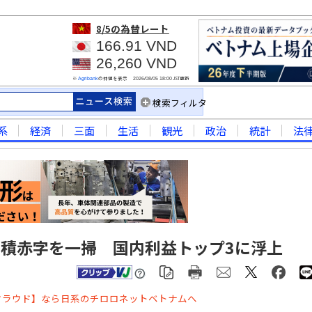
8/5
の為替レート
166.91 VND
26,260 VND
※
の仲値を表示
JST更新
Agribank
2026/08/05 18:00
検索フィルタ
系
経済
三面
生活
観光
政治
統計
法
累積赤字を一掃 国内利益トップ3に浮上
クラウド】なら日系のチロロネットベトナムへ