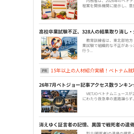
内務省は、2026年のベトナ
程案を関係機関に提示し、意見聴
高校卒業試験不正、328人の結果取り消し
教育訓練省は、東北部地方ト
業試験で組織的な不正があっ
行う...
15年以上の人材紹介実績！ベトナム就職は
PR
26年7月ベトジョー記事アクセス数ランキ
VIETJOベトナムニュースが
にわたり救急車の進路譲らず
消えゆく証言者の記憶、異国で戦死者の遺
烈士(戦死者)の遺骨の捜索