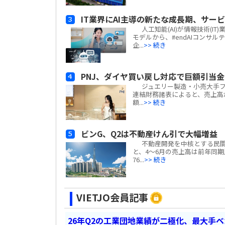
IT業界にAI主導の新たな成長期、サー
人工知能(AI)が情報技術(
モデルから、#endAIコンサ
企...
>> 続き
PNJ、ダイヤ買い戻し対応で巨額引当
ジュエリー製造・小売大手フーニュア
連結財務諸表によると、売上高
額...
>> 続き
ビンG、Q2は不動産けん引で大幅増益
不動産開発を中核とする民間複合企
と、4～6月の売上高は前年同期比#e
76...
>> 続き
VIETJO会員記事
26年Q2の工業団地業績が二極化、最大手