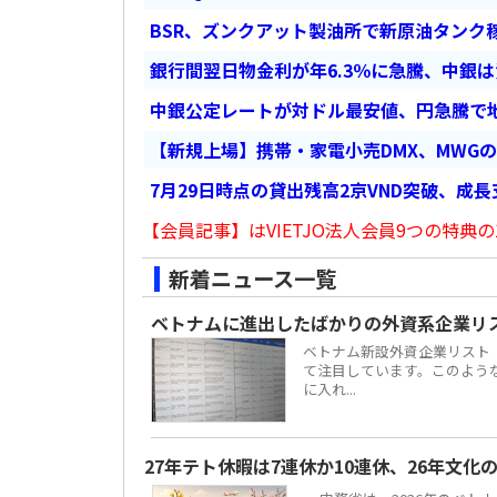
BSR、ズンクアット製油所で新原油タンク稼
銀行間翌日物金利が年6.3％に急騰、中銀
中銀公定レートが対ドル最安値、円急騰で
【新規上場】携帯・家電小売DMX、MWG
7月29日時点の貸出残高2京VND突破、成
【会員記事】はVIETJO法人会員9つの特典の
新着ニュース一覧
ベトナムに進出したばかりの外資系企業リ
ベトナム新設外資企業リスト
て注目しています。このよう
に入れ...
27年テト休暇は7連休か10連休、26年文化