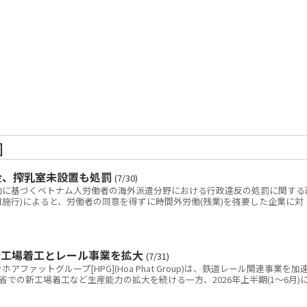
]
金、搾乳室未設置も処罰
(7/30)
に基づくベトナム人労働者の海外派遣分野における行政違反の処罰に関する
(9月10日施行)によると、労働者の同意を得ずに時間外労働(残業)を強要した企業に対
新工場着工とレール事業を拡大
(7/31)
ァットグループ[HPG](Hoa Phat Group)は、鉄道レール関連事業を加
での新工場着工など生産能力の拡大を続ける一方、2026年上半期(1～6月)