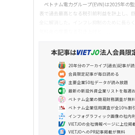
ベトナム電力グループ(EVN)は2025年の
表で過去最高となる税引前利益を計上し、
全に解消した。インフレ抑制のために長ら
気料金の度重なる引き上げと、...
本記事は
法人会員限
20年分のアーカイブ(過去)記事が
会員限定記事が毎日読める
主要企業50社データが読み放題
最新の新設外資企業リストを毎週
ベトナム企業の簡易財務調査が無
ベトナム企業信用調査が全10％割
インフォグラフィック画像の社内
VIETJOの会社情報ページに上位掲
VIETJOへのPR記事掲載が無料