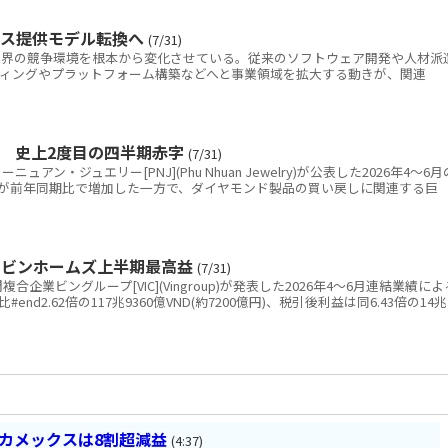
ビス提供モデル転換へ
(7/31)
IT)業界の競争環境を根本から変化させている。従来のソフトウェア開発や人材派
ルティングやプラットフォーム構築などへと事業領域を拡大する動きが、関連
金 史上2度目の四半期赤字
(7/31)
ン・ジュエリー[PNJ](Phu Nhuan Jewelry)が公表した2026年4～6月
が前年同期比で増加した一方で、ダイヤモンド製品の買い戻しに関連する巨
 ビンホームズ上半期最高益
(7/31)
業ビングループ[VIC](Vingroup)が発表した2026年4～6月連結業績によ
nd2.62倍の117兆9360億VND(約7200億円)、税引後利益は同6.43倍の14兆
ベカメックスは8割超減益
(4:37)