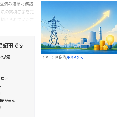
監査済み連結財務諸
巨額の累積赤字を完
く抑えられていた電
定記事です
読み放題
イメージ画像
写真の拡大.
お届け
料
引
利用が無料
載