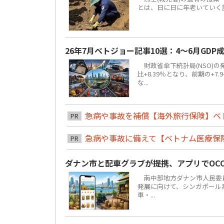
とは、日に日に年老いていく
26年7月ベトジョー記事10選：4～6月GDP成
財政省傘下統計局(NSO)の発
比+8.39％となり、前期の+
な...
急病や事故を補償【海外旅行保険】ベ
PR
急病や事故に備えて【ベトナム医療保
PR
ダナン市と配車グラブが提携、アプリでOC
南中部地方ダナン市人民委員
発展に向けて、シンガポール系グラ
車・...