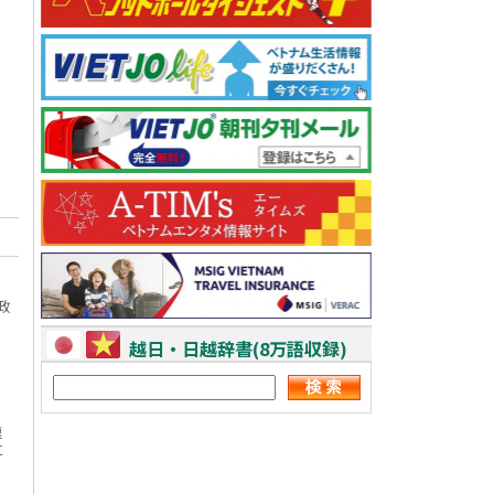
政
越日・日越辞書(8万語収録)
速
に