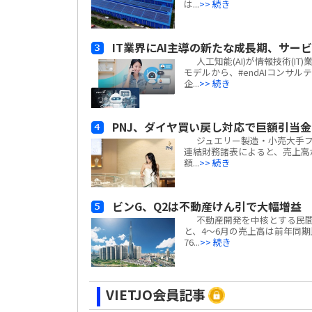
は...
>> 続き
IT業界にAI主導の新たな成長期、サー
人工知能(AI)が情報技術(
モデルから、#endAIコンサ
企...
>> 続き
PNJ、ダイヤ買い戻し対応で巨額引当
ジュエリー製造・小売大手フーニュア
連結財務諸表によると、売上高
額...
>> 続き
ビンG、Q2は不動産けん引で大幅増益
不動産開発を中核とする民間複合企
と、4～6月の売上高は前年同期比#e
76...
>> 続き
VIETJO会員記事