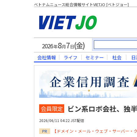
ベトナムニュース総合情報サイトVIETJO [ベトジョー]
8
7
(金)
2026
年
月
日
会社情報
ライフ
セミナー
社会
日
ビン系ロボ会社、独
会員限定
2026/06/11 04:22 JST配信
【ドメイン・メール・ウェブ・サーバー・
PR