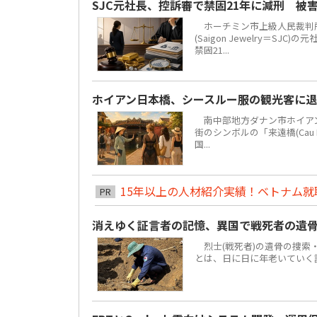
SJC元社長、控訴審で禁固21年に減刑 被
ホーチミン市上級人民裁判所
(Saigon Jewelry＝S
禁固21...
ホイアン日本橋、シースルー服の観光客に
南中部地方ダナン市ホイアン街区
街のシンボルの「来遠橋(Cau
国...
15年以上の人材紹介実績！ベトナム就職は
PR
消えゆく証言者の記憶、異国で戦死者の遺
烈士(戦死者)の遺骨の捜索
とは、日に日に年老いていく