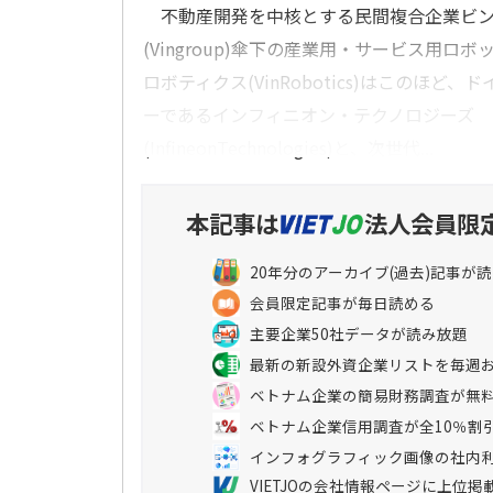
不動産開発を中核とする民間複合企業ビングル
(Vingroup)傘下の産業用・サービス用ロ
ロボティクス(VinRobotics)はこのほど
ーであるインフィニオン・テクノロジーズ
(InfineonTechnologies)と、次世代...
本記事は
法人会員限
20年分のアーカイブ(過去)記事が
会員限定記事が毎日読める
主要企業50社データが読み放題
最新の新設外資企業リストを毎週
ベトナム企業の簡易財務調査が無
ベトナム企業信用調査が全10％割
インフォグラフィック画像の社内
VIETJOの会社情報ページに上位掲