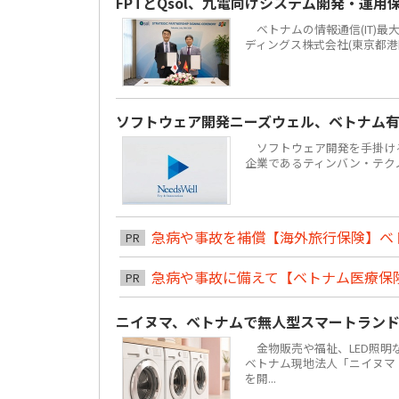
FPTとQsol、九電向けシステム開発・運用
ベトナムの情報通信(IT)最大手F
ディングス株式会社(東京都港
ソフトウェア開発ニーズウェル、ベトナム有力
ソフトウェア開発を手掛ける株
企業であるティンバン・テクノロジーズ
急病や事故を補償【海外旅行保険】ベ
PR
急病や事故に備えて【ベトナム医療保
PR
ニイヌマ、ベトナムで無人型スマートラン
金物販売や福祉、LED照明な
ベトナム現地法人「ニイヌマ・ベ
を開...