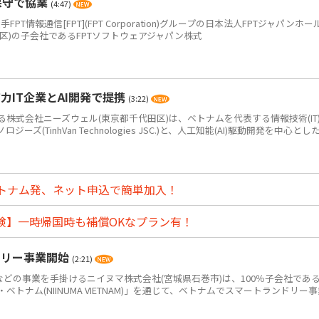
保守で協業
(4:47)
PT情報通信[FPT](FPT Corporation)グループの日本法人FPTジャパンホー
区)の子会社であるFPTソフトウェアジャパン株式
IT企業とAI開発で提携
(3:22)
式会社ニーズウェル(東京都千代田区)は、ベトナムを代表する情報技術(IT
(TinhVan Technologies JSC.)と、人工知能(AI)駆動開発を中心とした.
トナム発、ネット申込で簡単加入！
険】一時帰国時も補償OKなプラン有！
ドリー事業開始
(2:21)
どの事業を手掛けるニイヌマ株式会社(宮城県石巻市)は、100％子会社であ
トナム(NIINUMA VIETNAM)」を通じて、ベトナムでスマートランドリー事