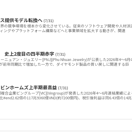
ビス提供モデル転換へ
(7/31)
IT)業界の競争環境を根本から変化させている。従来のソフトウェア開発や人材派
ルティングやプラットフォーム構築などへと事業領域を拡大する動きが、関連
金 史上2度目の四半期赤字
(7/31)
ン・ジュエリー[PNJ](Phu Nhuan Jewelry)が公表した2026年4～6月
が前年同期比で増加した一方で、ダイヤモンド製品の買い戻しに関連する巨
 ビンホームズ上半期最高益
(7/31)
業ビングループ[VIC](Vingroup)が発表した2026年4～6月連結業績によ
nd2.62倍の117兆9360億VND(約7200億円)、税引後利益は同6.43倍の14兆