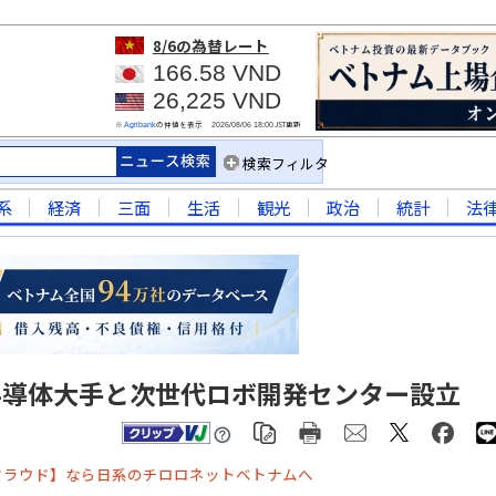
8/6
の為替レート
166.58 VND
26,225 VND
※
の仲値を表示
JST更新
Agribank
2026/08/06 18:00
検索フィルタ
系
経済
三面
生活
観光
政治
統計
法
半導体大手と次世代ロボ開発センター設立
クラウド】なら日系のチロロネットベトナムへ