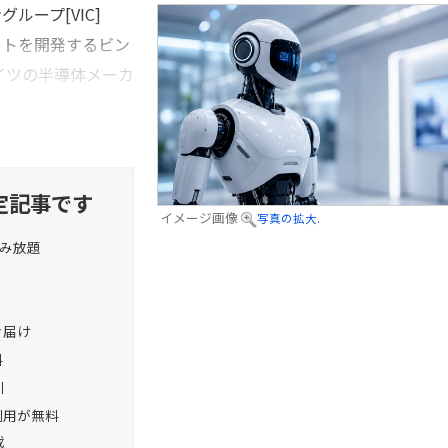
ープ[VIC]
ボットを開発するビン
、ドイツの半導体メーカ
定記事です
イメージ画像
写真の拡大.
読み放題
お届け
料
引
利用が無料
載