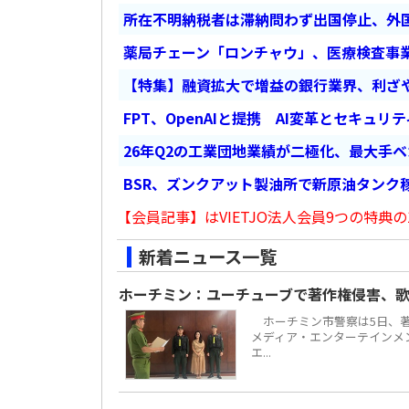
所在不明納税者は滞納問わず出国停止、外
薬局チェーン「ロンチャウ」、医療検査事
【特集】融資拡大で増益の銀行業界、利ざ
FPT、OpenAIと提携 AI変革とセキュリ
26年Q2の工業団地業績が二極化、最大手
BSR、ズンクアット製油所で新原油タンク稼
【会員記事】はVIETJO法人会員9つの特典の
新着ニュース一覧
ホーチミン：ユーチューブで著作権侵害、歌
ホーチミン市警察は5日、著
メディア・エンターテインメント
エ...