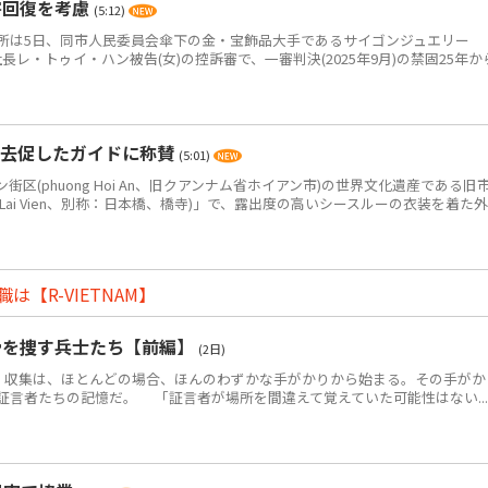
害回復を考慮
(5:12)
は5日、同市人民委員会傘下の金・宝飾品大手であるサイゴンジュエリー
JC)の元社長レ・トゥイ・ハン被告(女)の控訴審で、一審判決(2025年9月)の禁固25年か
退去促したガイドに称賛
(5:01)
(phuong Hoi An、旧クアンナム省ホイアン市)の世界文化遺産である旧
 Lai Vien、別称：日本橋、橋寺)」で、露出度の高いシースルーの衣装を着た外
【R-VIETNAM】
骨を捜す兵士たち【前編】
(2日)
・収集は、ほとんどの場合、ほんのわずかな手がかりから始まる。その手がか
証言者たちの記憶だ。 「証言者が場所を間違えて覚えていた可能性はない...