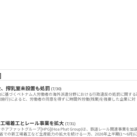
]
金、搾乳室未設置も処罰
(7/30)
に基づくベトナム人労働者の海外派遣分野における行政違反の処罰に関する
(9月10日施行)によると、労働者の同意を得ずに時間外労働(残業)を強要した企業に対
新工場着工とレール事業を拡大
(7/31)
ァットグループ[HPG](Hoa Phat Group)は、鉄道レール関連事業を加
での新工場着工など生産能力の拡大を続ける一方、2026年上半期(1～6月)