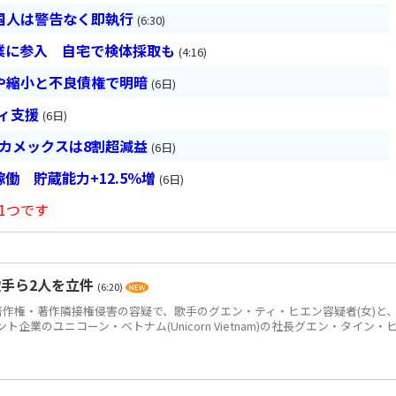
国人は警告なく即執行
(6:30)
業に参入 自宅で検体採取も
(4:16)
や縮小と不良債権で明暗
(6日)
ティ支援
(6日)
ベカメックスは8割超減益
(6日)
働 貯蔵能力+12.5％増
(6日)
1つです
手ら2人を立件
(6:20)
作権・著作隣接権侵害の容疑で、歌手のグエン・ティ・ヒエン容疑者(女)と
企業のユニコーン・ベトナム(Unicorn Vietnam)の社長グエン・タイン・