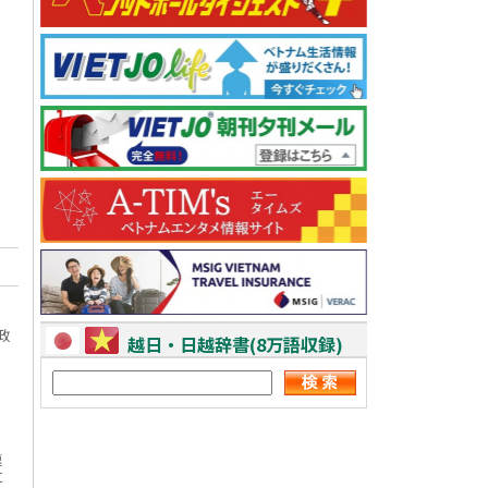
政
越日・日越辞書(8万語収録)
速
に