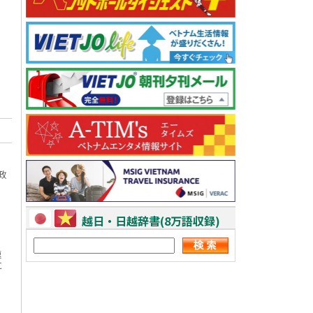
政
越日・日越辞書(8万語収録)
速
に