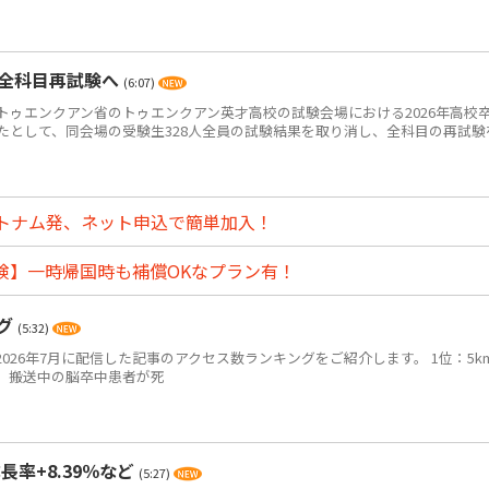
・全科目再試験へ
(6:07)
ゥエンクアン省のトゥエンクアン英才高校の試験会場における2026年高校
たとして、同会場の受験生328人全員の試験結果を取り消し、全科目の再試験
トナム発、ネット申込で簡単加入！
険】一時帰国時も補償OKなプラン有！
ング
(5:32)
2026年7月に配信した記事のアクセス数ランキングをご紹介します。 1位：5k
、搬送中の脳卒中患者が死
長率+8.39％など
(5:27)