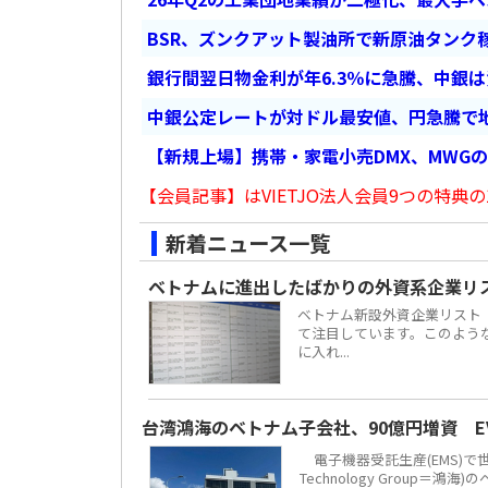
BSR、ズンクアット製油所で新原油タンク稼
銀行間翌日物金利が年6.3％に急騰、中銀
中銀公定レートが対ドル最安値、円急騰で
【新規上場】携帯・家電小売DMX、MWG
【会員記事】はVIETJO法人会員9つの特典の
新着ニュース一覧
ベトナムに進出したばかりの外資系企業リ
ベトナム新設外資企業リスト
て注目しています。このよう
に入れ...
台湾鴻海のベトナム子会社、90億円増資 
電子機器受託生産(EMS)で
Technology Grou