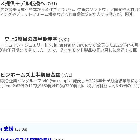
ビス提供モデル転換へ
(7/31)
IT)業界の競争環境を根本から変化させている。従来のソフトウェア開発や人材派
ルティングやプラットフォーム構築などへと事業領域を拡大する動きが、関連
金 史上2度目の四半期赤字
(7/31)
ン・ジュエリー[PNJ](Phu Nhuan Jewelry)が公表した2026年4～6月
が前年同期比で増加した一方で、ダイヤモンド製品の買い戻しに関連する巨
 ビンホームズ上半期最高益
(7/31)
業ビングループ[VIC](Vingroup)が発表した2026年4～6月連結業績によ
nd2.62倍の117兆9360億VND(約7200億円)、税引後利益は同6.43倍の14兆
ティ支援
(13:08)
ベカメックスは8割超減益