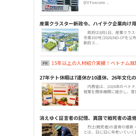
(EV Foxconn ...
産業クラスター新政令、ハイテク企業向け
政府は8月1日、産業クラスタ
令第303号/2026/ND-C
新的ス...
15年以上の人材紹介実績！ベトナム就職は
PR
27年テト休暇は7連休か10連休、26年文化
内務省は、2026年のベトナ
程案を関係機関に提示し、意見聴
消えゆく証言者の記憶、異国で戦死者の遺
烈士(戦死者)の遺骨の捜索
とは、日に日に年老いていく