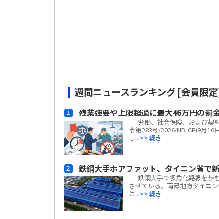
週間ニュースランキング [会員限定
残業強要や上限超過に最大46万円の罰
労働、社会保険、および契約
令第283号/2026/ND-CP
し...
>> 続き
鉄鋼大手ホアファット、タイニン省で
鉄鋼大手で多角化路線を歩むホアフ
させている。南部地方タイニン省
は...
>> 続き