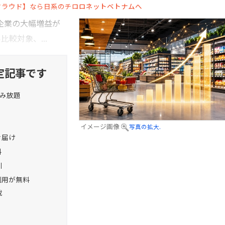
クラウド】なら日系のチロロネットベトナムへ
企業の大幅増益が
較対象、...
定記事です
読み放題
イメージ画像
写真の拡大.
お届け
料
引
利用が無料
載