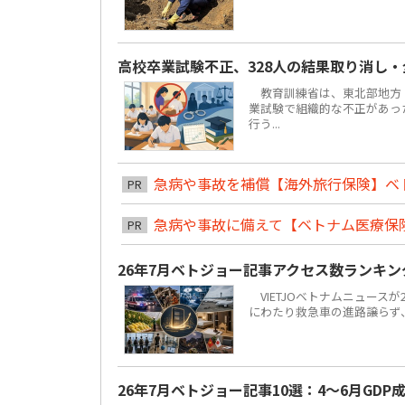
高校卒業試験不正、328人の結果取り消し
教育訓練省は、東北部地方ト
業試験で組織的な不正があっ
行う...
急病や事故を補償【海外旅行保険】ベ
PR
急病や事故に備えて【ベトナム医療保
PR
26年7月ベトジョー記事アクセス数ランキ
VIETJOベトナムニュースが
にわたり救急車の進路譲らず
26年7月ベトジョー記事10選：4～6月GDP成