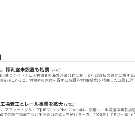
]
金、搾乳室未設置も処罰
(7/30)
に基づくベトナム人労働者の海外派遣分野における行政違反の処罰に関する
(9月10日施行)によると、労働者の同意を得ずに時間外労働(残業)を強要した企業に対
新工場着工とレール事業を拡大
(7/31)
ァットグループ[HPG](Hoa Phat Group)は、鉄道レール関連事業を加
での新工場着工など生産能力の拡大を続ける一方、2026年上半期(1～6月)