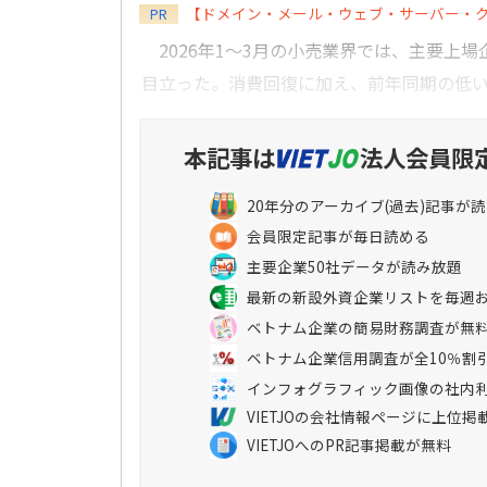
【ドメイン・メール・ウェブ・サーバー・
PR
2026年1～3月の小売業界では、主要上場
目立った。消費回復に加え、前年同期の低い比
本記事は
法人会員限
20年分のアーカイブ(過去)記事が
会員限定記事が毎日読める
主要企業50社データが読み放題
最新の新設外資企業リストを毎週
ベトナム企業の簡易財務調査が無
ベトナム企業信用調査が全10％割
インフォグラフィック画像の社内
VIETJOの会社情報ページに上位掲
VIETJOへのPR記事掲載が無料