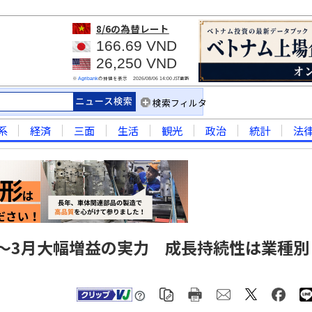
8/6
の為替レート
166.69 VND
26,250 VND
※
の仲値を表示
JST更新
Agribank
2026/08/06 14:00
検索フィルタ
系
経済
三面
生活
観光
政治
統計
法
～3月大幅増益の実力 成長持続性は業種別