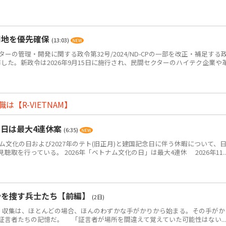
用地を優先確保
(13:03)
ーの管理・開発に関する政令第32号/2024/ND-CPの一部を改正・補足する
Pを公布した。新政令は2026年9月15日に施行され、民間セクターのハイテク企業や
【R-VIETNAM】
の日は最大4連休案
(6:35)
ム文化の日および2027年のテト(旧正月)と建国記念日に伴う休暇について、
取を行っている。 2026年「ベトナム文化の日」は最大4連休 2026年11..
骨を捜す兵士たち【前編】
(2日)
・収集は、ほとんどの場合、ほんのわずかな手がかりから始まる。その手がか
証言者たちの記憶だ。 「証言者が場所を間違えて覚えていた可能性はない...