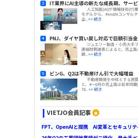
IT業界にAI主導の新たな成長期、サー
人工知能(AI)が情報技術(
モデルから、#endAIコンサ
企...
>> 続き
PNJ、ダイヤ買い戻し対応で巨額引当
ジュエリー製造・小売大手フーニュア
連結財務諸表によると、売上高
額...
>> 続き
ビンG、Q2は不動産けん引で大幅増益
不動産開発を中核とする民間複合企
と、4～6月の売上高は前年同期比#e
76...
>> 続き
VIETJO会員記事
FPT、OpenAIと提携 AI変革とセキュリ
26年Q2の工業団地業績が二極化、最大手