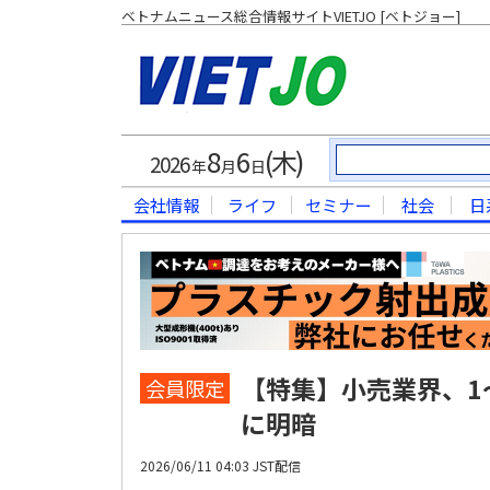
ベトナムニュース総合情報サイトVIETJO [ベトジョー]
8
6
(木)
2026
年
月
日
会社情報
ライフ
セミナー
社会
日
【特集】小売業界、1
会員限定
に明暗
2026/06/11 04:03 JST配信