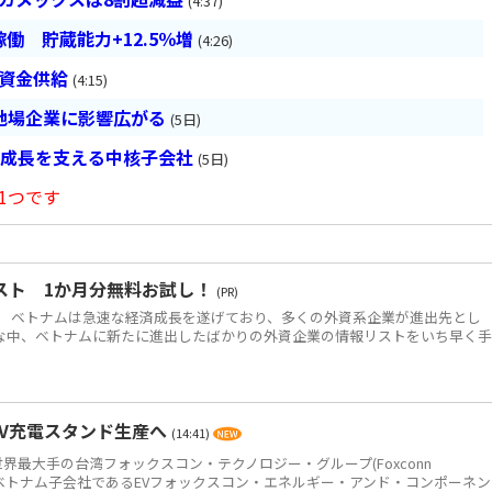
(4:37)
働 貯蔵能力+12.5％増
(4:26)
は資金供給
(4:15)
地場企業に影響広がる
(5日)
の成長を支える中核子会社
(5日)
1つです
スト 1か月分無料お試し！
(PR)
 ベトナムは急速な経済成長を遂げており、多くの外資系企業が進出先とし
な中、ベトナムに新たに進出したばかりの外資企業の情報リストをいち早く
EV充電スタンド生産へ
(14:41)
世界最大手の台湾フォックスコン・テクノロジー・グループ(Foxconn
p＝鴻海)のベトナム子会社であるEVフォックスコン・エネルギー・アンド・コンポーネ