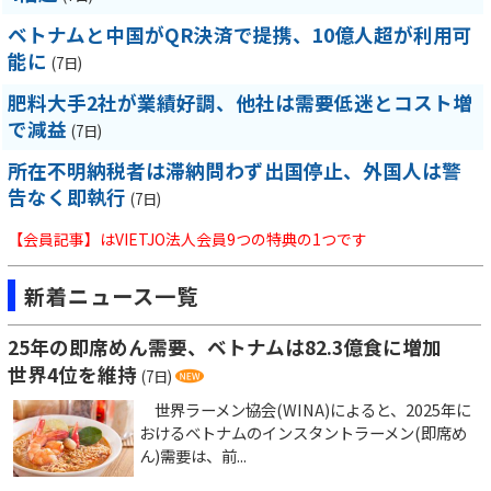
ベトナムと中国がQR決済で提携、10億人超が利用可
能に
(7日)
肥料大手2社が業績好調、他社は需要低迷とコスト増
で減益
(7日)
所在不明納税者は滞納問わず出国停止、外国人は警
告なく即執行
(7日)
【会員記事】はVIETJO法人会員9つの特典の1つです
新着ニュース一覧
25年の即席めん需要、ベトナムは82.3億食に増加
世界4位を維持
(7日)
世界ラーメン協会(WINA)によると、2025年に
おけるベトナムのインスタントラーメン(即席め
ん)需要は、前...