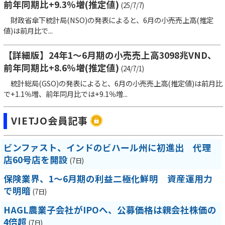
前年同期比+9.3％増(推定値)
(25/7/7)
財政省傘下統計局(NSO)の発表によると、6月の小売売上高(推定
値)は前月比で...
【詳細版】24年1～6月期の小売売上高3098兆VND、
前年同期比+8.6％増(推定値)
(24/7/1)
統計総局(GSO)の発表によると、6月の小売売上高(推定値)は前月比
で+1.1％増、前年同月比では+9.1％増...
VIETJO会員記事
ビンファスト、インドのビハール州に初進出 代理
店60号店を開設
(7日)
保険業界、1～6月期の利益二極化鮮明 資産運用力
で明暗
(7日)
HAGL農業子会社がIPOへ、公募価格は親会社株価の
4倍超
(7日)