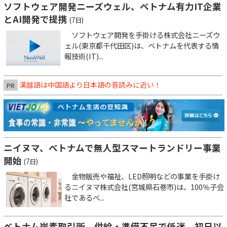
ソフトウェア開発ニーズウェル、ベトナム有力IT企業
とAI開発で提携
(7日)
ソフトウェア開発を手掛ける株式会社ニーズウ
ェル(東京都千代田区)は、ベトナムを代表する情
報技術(IT)...
漢越語は中国語より日本語の音読みに近い！
PR
ニイヌマ、ベトナムで無人型スマートランドリー事業
開始
(7日)
金物販売や福祉、LED照明などの事業を手掛け
るニイヌマ株式会社(宮城県石巻市)は、100％子会
社であるベ...
ベトナム炭素取引所、供給・準備不足で低迷 初日以