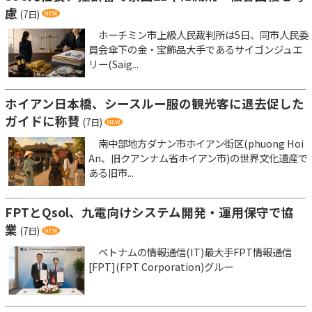
慮
(7日)
ホーチミン市上級人民裁判所は5日、同市人民委
員会傘下の金・宝飾品大手であるサイゴンジュエ
リー(Saig...
ホイアン日本橋、シースルー服の観光客に退去促した
ガイドに称賛
(7日)
南中部地方ダナン市ホイアン街区(phuong Hoi
An、旧クアンナム省ホイアン市)の世界文化遺産で
ある旧市...
FPTとQsol、九電向けシステム開発・運用保守で協
業
(7日)
ベトナムの情報通信(IT)最大手FPT情報通信
[FPT](FPT Corporation)グルー