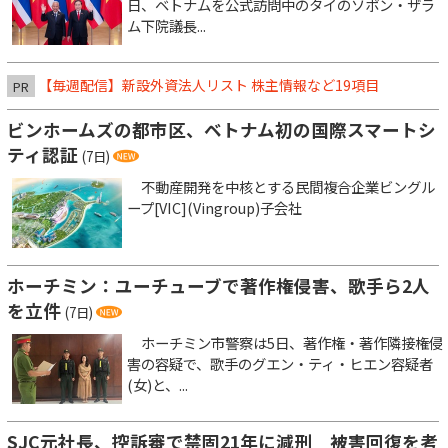
日、ベトナムを公式訪問中のタイのソポン・ザラ
ム下院議長...
【毎週配信】新設外資法人リスト 株主情報など19項目
PR
ビンホームズの都市区、ベトナム初の国際スマートシ
ティ認証
(7日)
不動産開発を中核とする民間複合企業ビングル
ープ[VIC](Vingroup)子会社
ホーチミン：ユーチューブで著作権侵害、歌手ら2人
を立件
(7日)
ホーチミン市警察は5日、著作権・著作隣接権侵
害の容疑で、歌手のグエン・ティ・ヒエン容疑者
(女)と、...
SJC元社長、控訴審で禁固21年に減刑 被害回復を考