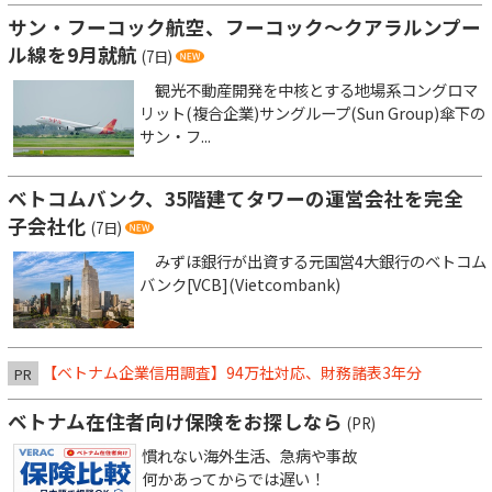
サン・フーコック航空、フーコック～クアラルンプー
ル線を9月就航
(7日)
観光不動産開発を中核とする地場系コングロマ
リット(複合企業)サングループ(Sun Group)傘下の
サン・フ...
ベトコムバンク、35階建てタワーの運営会社を完全
子会社化
(7日)
みずほ銀行が出資する元国営4大銀行のベトコム
バンク[VCB](Vietcombank)
【ベトナム企業信用調査】94万社対応、財務諸表3年分
PR
ベトナム在住者向け保険をお探しなら
(PR)
慣れない海外生活、急病や事故
何かあってからでは遅い！