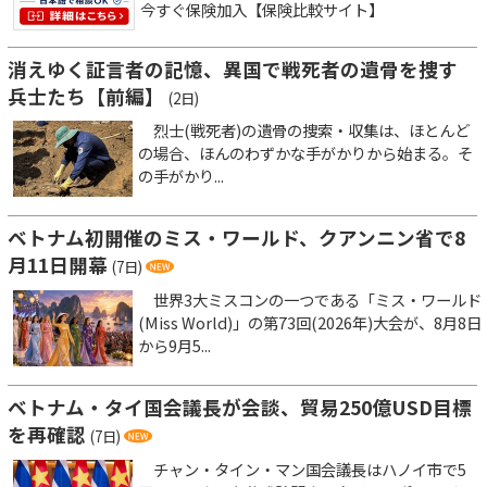
今すぐ保険加入【保険比較サイト】
消えゆく証言者の記憶、異国で戦死者の遺骨を捜す
兵士たち【前編】
(2日)
烈士(戦死者)の遺骨の捜索・収集は、ほとんど
の場合、ほんのわずかな手がかりから始まる。そ
の手がかり...
ベトナム初開催のミス・ワールド、クアンニン省で8
月11日開幕
(7日)
世界3大ミスコンの一つである「ミス・ワールド
(Miss World)」の第73回(2026年)大会が、8月8日
から9月5...
ベトナム・タイ国会議長が会談、貿易250億USD目標
を再確認
(7日)
チャン・タイン・マン国会議長はハノイ市で5