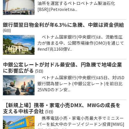
油所を運営するペトロベトナム製油石化
[BSR](Petrovietna...
銀行間翌日物金利が年6.3％に急騰、中銀は資金供給
(6日)
ベトナム国家銀行(中央銀行)は、流動性圧
力が強まる中、公開市場操作(OMO)を通じて
#end7兆1160億V...
中銀公定レートが対ドル最安値、円急騰で地場企業
に影響広がる
(5日)
ベトナム国家銀行(中央銀行)は5日、対USD
銀行間為替レート(中銀公定レート)を前日比
25VNDのドン安...
【新規上場】携帯・家電小売DMX、MWGの成長を
支える中核子会社
(5日)
携帯電話小売・家電小売最大手でミニスー
パーを拡大中のテーゾイジードン投資[MWG]