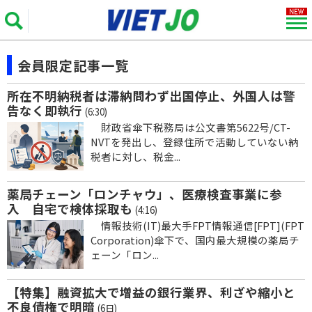
会員限定記事一覧
所在不明納税者は滞納問わず出国停止、外国人は警
告なく即執行
(6:30)
財政省傘下税務局は公文書第5622号/CT-
NVTを発出し、登録住所で活動していない納
税者に対し、税金...
薬局チェーン「ロンチャウ」、医療検査事業に参
入 自宅で検体採取も
(4:16)
情報技術(IT)最大手FPT情報通信[FPT](FPT
Corporation)傘下で、国内最大規模の薬局チ
ェーン「ロン...
【特集】融資拡大で増益の銀行業界、利ざや縮小と
不良債権で明暗
(6日)