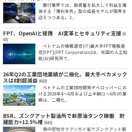
銀行業界では、融資量を拡大して利益を確
保する「薄利多売」型の成長モデルが限界を
迎えつつある。2...
FPT、OpenAIと提携 AI変革とセキュリティ支援
(6
日)
ベトナムの情報通信(IT)最大手FPT情報通
信[FPT](FPT Corporation)は、米国の人工知
能(AI)研究所で...
26年Q2の工業団地業績が二極化、最大手ベカメック
スは8割超減益
(6日)
ベトナムの工業団地開発デベロッパーにお
ける2026年4～6月および上半期(1～6月)の業
績は、二極化...
BSR、ズンクアット製油所で新原油タンク稼働 貯
蔵能力+12.5％増
(6日)
南中部地方クアンガイ省でズンクアット製