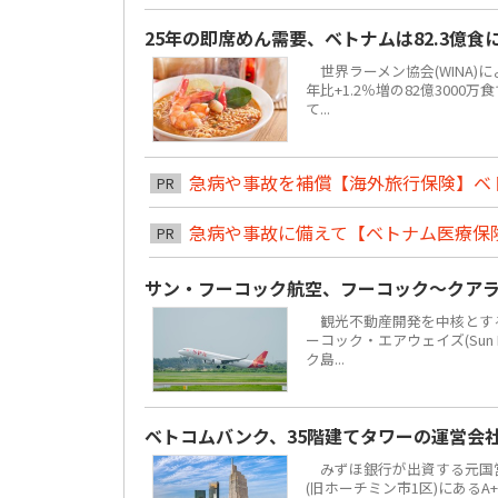
25年の即席めん需要、ベトナムは82.3億
世界ラーメン協会(WINA)
年比+1.2％増の82億300
て...
急病や事故を補償【海外旅行保険】ベ
PR
急病や事故に備えて【ベトナム医療保
PR
サン・フーコック航空、フーコック～クア
観光不動産開発を中核とする地場
ーコック・エアウェイズ(Sun 
ク島...
ベトコムバンク、35階建てタワーの運営会
みずほ銀行が出資する元国営4大
(旧ホーチミン市1区)にあるA