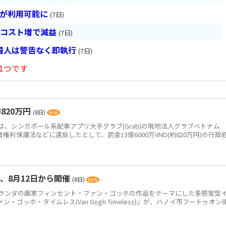
超が利用可能に
(7日)
とコスト増で減益
(7日)
国人は警告なく即執行
(7日)
1つです
820万円
(8日)
、シンガポール系配車アプリ大手グラブ(Grab)の現地法人グラブベトナム
、消費者権利保護法などに違反したとして、罰金13億6000万VND(約820万円)の行政
、8月12日から開催
(8日)
ンダの画家フィンセント・ファン・ゴッホの作品をテーマにした多感覚型
ゴッホ・タイムレス(Van Gogh Timeless)」が、ハノイ市フートゥオン