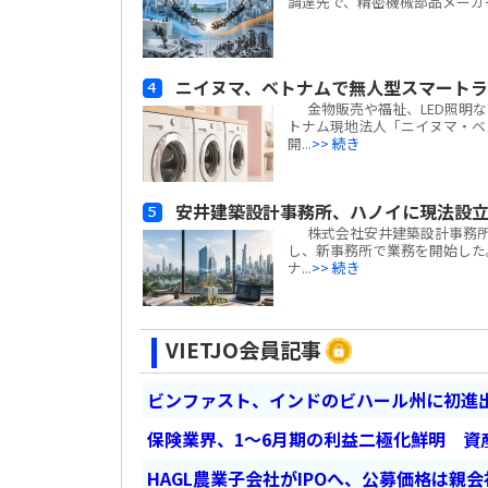
調達先で、精密機械部品メーカーの天津宝淶精
ニイヌマ、ベトナムで無人型スマート
金物販売や福祉、LED照明な
トナム現地法人「ニイヌマ・ベトナ
開...
>> 続き
安井建築設計事務所、ハノイに現法設
株式会社安井建築設計事務所(
し、新事務所で業務を開始した
ナ...
>> 続き
VIETJO会員記事
ビンファスト、インドのビハール州に初進出
保険業界、1～6月期の利益二極化鮮明 資
HAGL農業子会社がIPOへ、公募価格は親