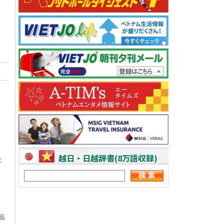
越日・日越辞書(8万語収録)
な
品