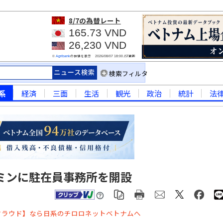
8/7
の為替レート
165.73 VND
26,230 VND
※
の仲値を表示
JST更新
Agribank
2026/08/07 18:00
検索フィルタ
系
経済
三面
生活
観光
政治
統計
法
ミンに駐在員事務所を開設
クラウド】なら日系のチロロネットベトナムへ