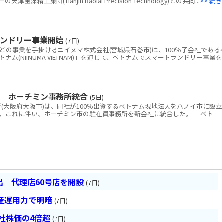
工集団(Tianjin Baolai Precision Technology)との共同...
>> 続き
ランドリー事業開始
(7日)
どの事業を手掛けるニイヌマ株式会社(宮城県石巻市)は、100％子会社である
ム(NIINUMA VIETNAM)」を通じて、ベトナムでスマートランドリー事業を
立 ホーチミン事務所統合
(5日)
大阪府大阪市)は、同社が100％出資するベトナム現地法人をハノイ市に設立
。これに伴い、ホーチミン市の駐在員事務所を新会社に統合した。 ベト
 代理店60号店を開設
(7日)
産運用力で明暗
(7日)
会社株価の4倍超
(7日)