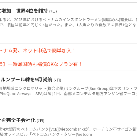
食に増加 世界4位を維持
(7日)
によると、2025年におけるベトナムのインスタントラーメン(即席めん)需要は、
0万食で、順位は前年と同じく4位だった。また、1人当たりの食数では世界1位とな
トナム発、ネット申込で簡単加入！
険】一時帰国時も補償OKなプラン有！
ラルンプール線を9月就航
(7日)
系コングロマリット(複合企業)サングループ(Sun Group)傘下のサン・
PhuQuoc Airways＝SPA)は9月1日、南部メコンデルタ地方アンザン省フーコ
社を完全子会社化
(7日)
銀行のベトコムバンク[VCB](Vietcombank)が、ホーチミン市サイゴン
+級オフィスビル「ベトコムバンク・タワー(Vietcom