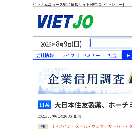
ベトナムニュース総合情報サイトVIETJO [ベトジョー]
8
9
(日)
2026
年
月
日
会社情報
ライフ
セミナー
社会
日
大日本住友製薬、ホーチ
日系
2021/09/06 14:26 JST配信
【ドメイン・メール・ウェブ・サーバー・
PR