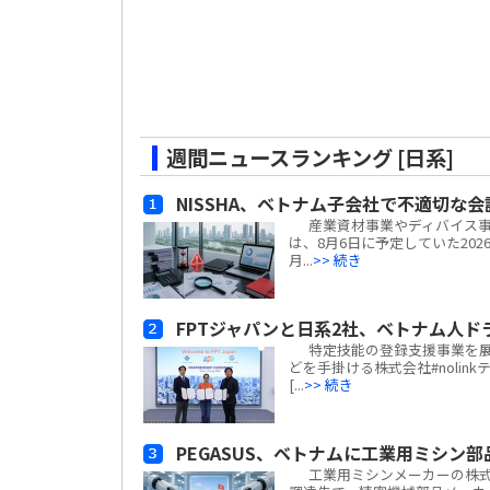
週間ニュースランキング [日系]
NISSHA、ベトナム子会社で不適切な
産業資材事業やディバイス事業
は、8月6日に予定していた20
月...
>> 続き
FPTジャパンと日系2社、ベトナム人
特定技能の登録支援事業を展
どを手掛ける株式会社#nolin
[...
>> 続き
PEGASUS、ベトナムに工業用ミシン
工業用ミシンメーカーの株式会