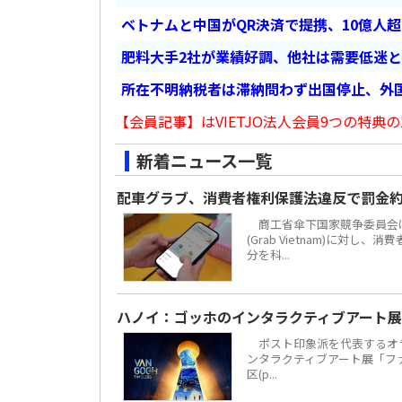
ベトナムと中国がQR決済で提携、10億人
肥料大手2社が業績好調、他社は需要低迷
所在不明納税者は滞納問わず出国停止、外
【会員記事】はVIETJO法人会員9つの特典の
新着ニュース一覧
配車グラブ、消費者権利保護法違反で罰金約
商工省傘下国家競争委員会は
(Grab Vietnam)に対し
分を科...
ハノイ：ゴッホのインタラクティブアート展
ポスト印象派を代表するオラ
ンタラクティブアート展「ファン・
区(p...