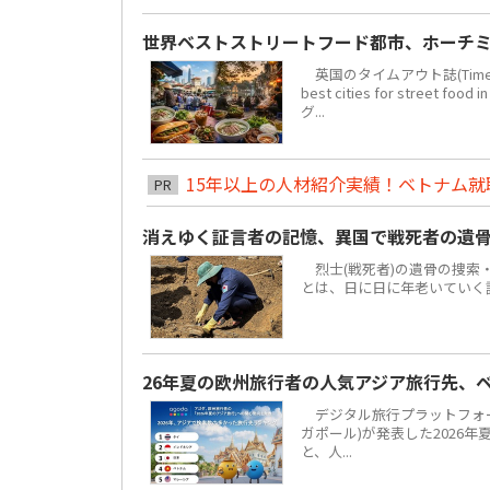
世界ベストストリートフード都市、ホーチミ
英国のタイムアウト誌(Time 
best cities for str
グ...
15年以上の人材紹介実績！ベトナム就職は
PR
消えゆく証言者の記憶、異国で戦死者の遺
烈士(戦死者)の遺骨の捜索
とは、日に日に年老いていく
26年夏の欧州旅行者の人気アジア旅行先、
デジタル旅行プラットフォーム「
ガポール)が発表した2026
と、人...