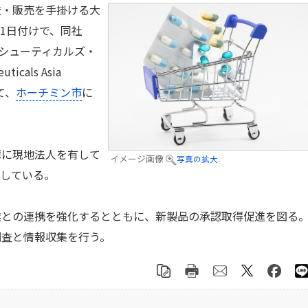
・販売を手掛ける大
月1日付けで、同社
マシューティカルズ・
cals Asia
て、
ホーチミン市
に
に現地法人を有して
イメージ画像
写真の拡大.
力している。
との連携を強化するとともに、新製品の承認取得促進を図る
調査と情報収集を行う。