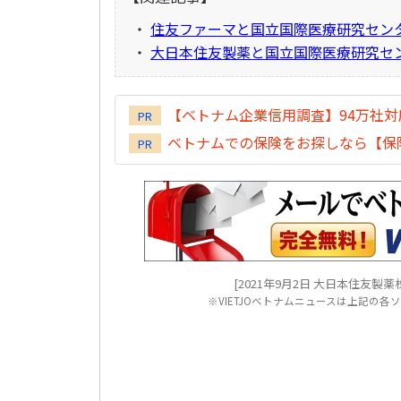
・
住友ファーマと国立国際医療研究セン
・
大日本住友製薬と国立国際医療研究セ
【ベトナム企業信用調査】94万社
PR
ベトナムでの保険をお探しなら【保険
PR
[2021年9月2日 大日本住友製薬株式会社ニ
※VIETJOベトナムニュースは上記の