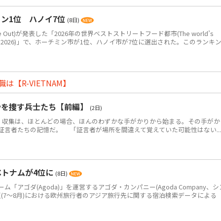
ン1位 ハノイ7位
(8日)
Out)が発表した「2026年の世界ベストストリートフード都市(The world’s
eet food in 2026)」で、ホーチミン市が1位、ハノイ市が7位に選出された。このランキ
【R-VIETNAM】
骨を捜す兵士たち【前編】
(2日)
・収集は、ほとんどの場合、ほんのわずかな手がかりから始まる。その手がか
証言者たちの記憶だ。 「証言者が場所を間違えて覚えていた可能性はない...
ベトナムが4位に
(8日)
アゴダ(Agoda)」を運営するアゴダ・カンパニー(Agoda Company、シ
年夏(7～8月)における欧州旅行者のアジア旅行先に関する宿泊検索データによる