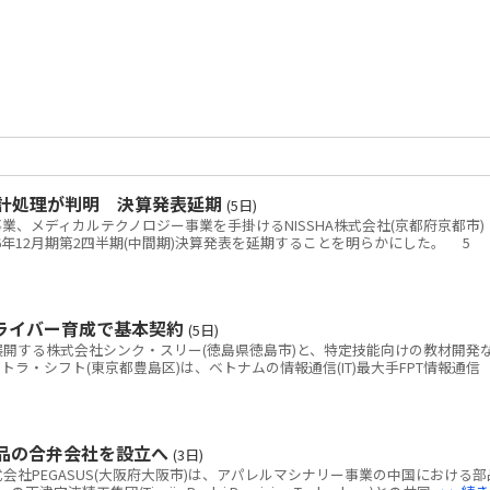
会計処理が判明 決算発表延期
(5日)
、メディカルテクノロジー事業を手掛けるNISSHA株式会社(京都府京都市)
26年12月期第2四半期(中間期)決算発表を延期することを明らかにした。 5
ドライバー育成で基本契約
(5日)
開する株式会社シンク・スリー(徳島県徳島市)と、特定技能向けの教材開発
kテトラ・シフト(東京都豊島区)は、ベトナムの情報通信(IT)最大手FPT情報通信
部品の合弁会社を設立へ
(3日)
社PEGASUS(大阪府大阪市)は、アパレルマシナリー事業の中国における部