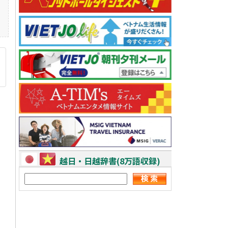
越日・日越辞書(8万語収録)