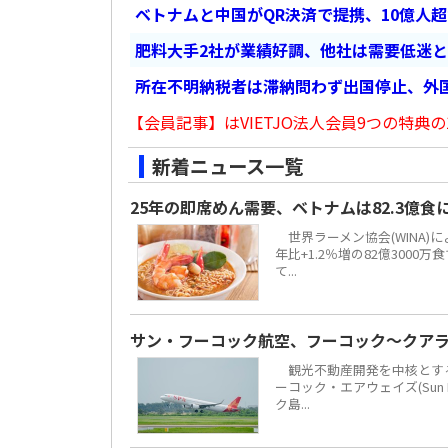
ベトナムと中国がQR決済で提携、10億人
肥料大手2社が業績好調、他社は需要低迷
所在不明納税者は滞納問わず出国停止、外
【会員記事】はVIETJO法人会員9つの特典の
新着ニュース一覧
25年の即席めん需要、ベトナムは82.3億
世界ラーメン協会(WINA)
年比+1.2％増の82億300
て...
サン・フーコック航空、フーコック～クア
観光不動産開発を中核とする地場
ーコック・エアウェイズ(Sun 
ク島...