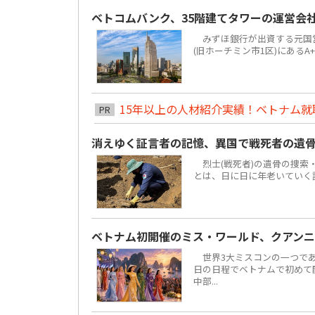
ベトコムバンク、35階建てタワーの運営会
みずほ銀行が出資する元国営4大
(旧ホーチミン市1区)にあるA
15年以上の人材紹介実績！ベトナム就職は
PR
消えゆく証言者の記憶、異国で戦死者の遺
烈士(戦死者)の遺骨の捜索
とは、日に日に年老いていく
ベトナム初開催のミス・ワールド、クアンニ
世界3大ミスコンの一つである「ミ
日の日程でベトナムで初めて
中部...