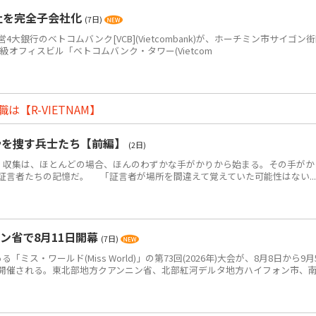
社を完全子会社化
(7日)
銀行のベトコムバンク[VCB](Vietcombank)が、ホーチミン市サイゴン
+級オフィスビル「ベトコムバンク・タワー(Vietcom
【R-VIETNAM】
骨を捜す兵士たち【前編】
(2日)
・収集は、ほとんどの場合、ほんのわずかな手がかりから始まる。その手がか
証言者たちの記憶だ。 「証言者が場所を間違えて覚えていた可能性はない...
ン省で8月11日開幕
(7日)
ス・ワールド(Miss World)」の第73回(2026年)大会が、8月8日から9月
開催される。東北部地方クアンニン省、北部紅河デルタ地方ハイフォン市、