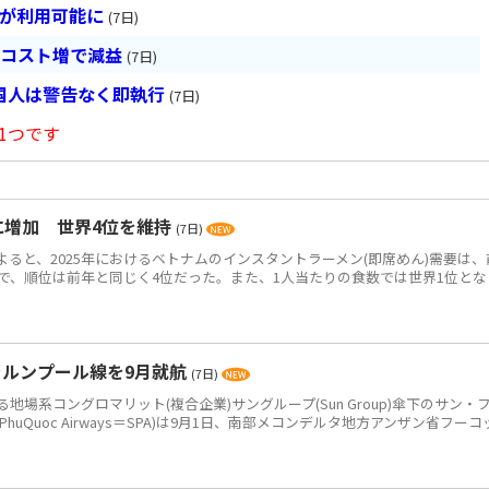
超が利用可能に
(7日)
とコスト増で減益
(7日)
国人は警告なく即執行
(7日)
1つです
食に増加 世界4位を維持
(7日)
によると、2025年におけるベトナムのインスタントラーメン(即席めん)需要は、
0万食で、順位は前年と同じく4位だった。また、1人当たりの食数では世界1位とな
ラルンプール線を9月就航
(7日)
系コングロマリット(複合企業)サングループ(Sun Group)傘下のサン・
PhuQuoc Airways＝SPA)は9月1日、南部メコンデルタ地方アンザン省フーコ