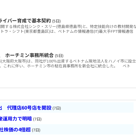
ドライバー育成で基本契約
(5日)
開する株式会社シンク・スリー(徳島県徳島市)と、特定技能向けの教材開発
kテトラ・シフト(東京都豊島区)は、ベトナムの情報通信(IT)最大手FPT情報通信
立 ホーチミン事務所統合
(5日)
大阪府大阪市)は、同社が100％出資するベトナム現地法人をハノイ市に設立
。これに伴い、ホーチミン市の駐在員事務所を新会社に統合した。 ベト
 代理店60号店を開設
(7日)
産運用力で明暗
(7日)
会社株価の4倍超
(7日)