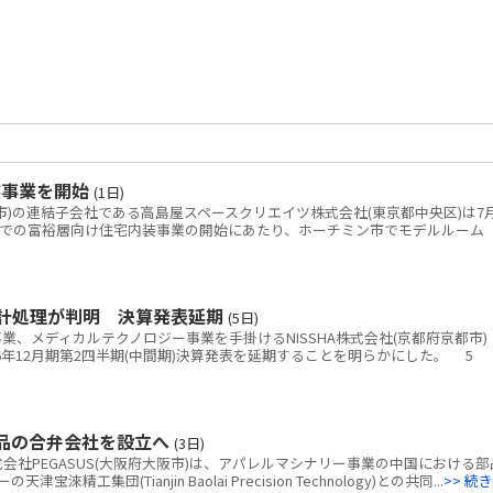
装事業を開始
(1日)
)の連結子会社である高島屋スペースクリエイツ株式会社(東京都中央区)は7
ムでの富裕層向け住宅内装事業の開始にあたり、ホーチミン市でモデルルーム
会計処理が判明 決算発表延期
(5日)
、メディカルテクノロジー事業を手掛けるNISSHA株式会社(京都府京都市)
26年12月期第2四半期(中間期)決算発表を延期することを明らかにした。 5
部品の合弁会社を設立へ
(3日)
社PEGASUS(大阪府大阪市)は、アパレルマシナリー事業の中国における部
工集団(Tianjin Baolai Precision Technology)との共同...
>> 続き