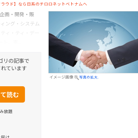
クラウド】なら日系のチロロネットベトナムへ
」の企画・開発・販
ティング・システム
・ティ・ティ・デー
ト、東...
ゴリの記事で
されています
イメージ画像
写真の拡大.
読み放題
お届け