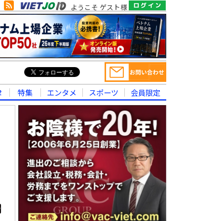
ようこそ ゲスト様
律
特集
エンタメ
スポーツ
会員限定
ド