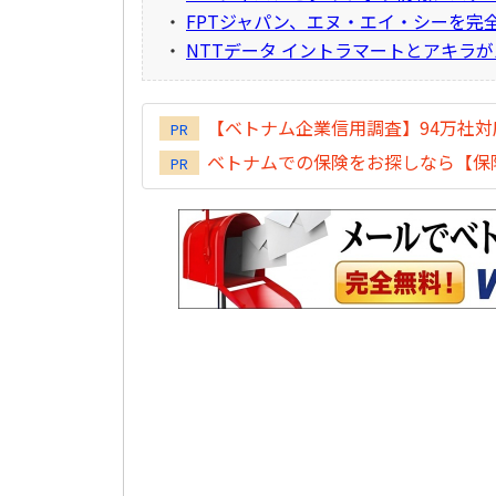
・
FPTジャパン、エヌ・エイ・シーを完
・
NTTデータ イントラマートとアキラ
【ベトナム企業信用調査】94万社
PR
ベトナムでの保険をお探しなら【保険
PR