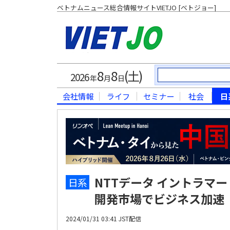
ベトナムニュース総合情報サイトVIETJO [ベトジョー]
8
8
(土)
2026
年
月
日
会社情報
ライフ
セミナー
社会
日
NTTデータ イントラマ
日系
開発市場でビジネス加速
2024/01/31 03:41 JST配信