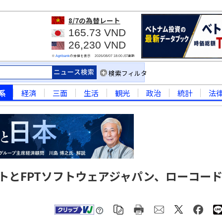
8/7
の為替レート
165.73 VND
26,230 VND
※
の仲値を表示
JST更新
Agribank
2026/08/07 18:00
検索フィルタ
系
経済
三面
生活
観光
政治
統計
法
ートとFPTソフトウェアジャパン、ローコー