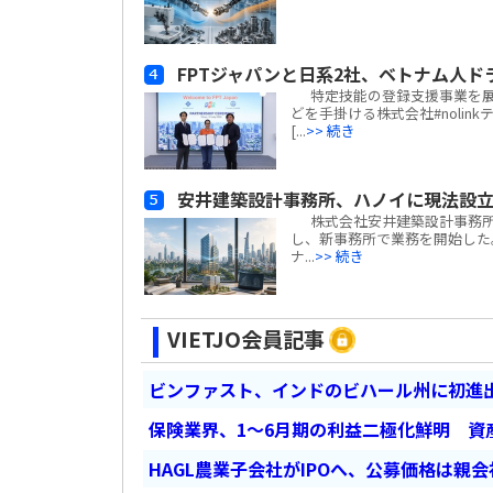
FPTジャパンと日系2社、ベトナム人
特定技能の登録支援事業を展
どを手掛ける株式会社#nolin
[...
>> 続き
安井建築設計事務所、ハノイに現法設
株式会社安井建築設計事務所(
し、新事務所で業務を開始した
ナ...
>> 続き
VIETJO会員記事
ビンファスト、インドのビハール州に初進出
保険業界、1～6月期の利益二極化鮮明 資
HAGL農業子会社がIPOへ、公募価格は親