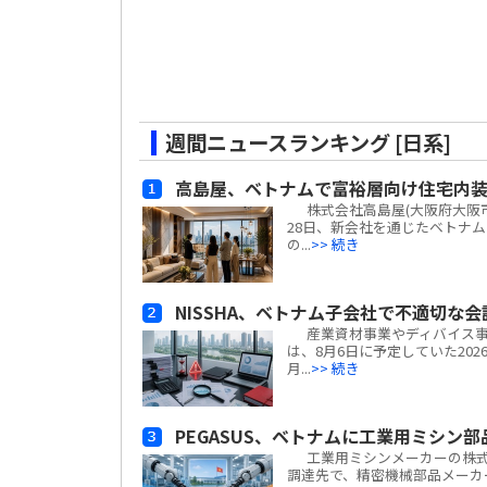
週間ニュースランキング [日系]
高島屋、ベトナムで富裕層向け住宅内
株式会社高島屋(大阪府大阪市
28日、新会社を通じたベトナ
の...
>> 続き
NISSHA、ベトナム子会社で不適切な
産業資材事業やディバイス事業
は、8月6日に予定していた20
月...
>> 続き
PEGASUS、ベトナムに工業用ミシン
工業用ミシンメーカーの株式会
調達先で、精密機械部品メーカーの天津宝淶精