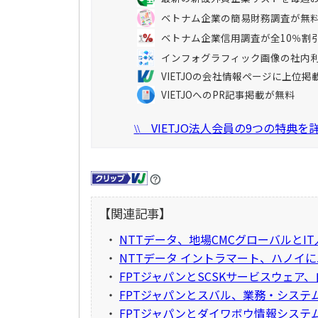
ベトナム企業の簡易財務調査が無
ベトナム企業信用調査が全10％割
インフォグラフィック画像の社内
VIETJOの会社情報ページに上位掲
VIETJOへのPR記事掲載が無料
VIETJO法人会員の9つの特典
\\
【関連記事】
・
NTTデータ、地場CMCグローバルとI
・
NTTデータ イントラマート、ハノイ
・
FPTジャパンとSCSKサービスウェア
・
FPTジャパンとスバル、業務・システ
・
FPTジャパンとダイワボウ情報システ