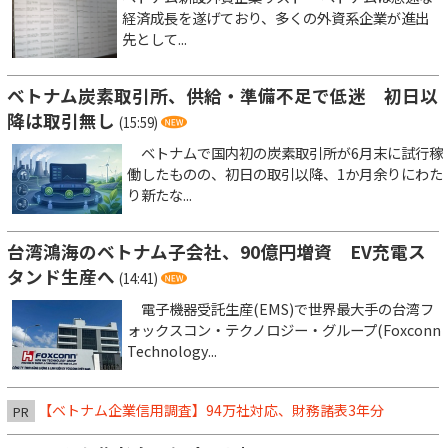
経済成長を遂げており、多くの外資系企業が進出
先として...
ベトナム炭素取引所、供給・準備不足で低迷 初日以
降は取引無し
(15:59)
ベトナムで国内初の炭素取引所が6月末に試行稼
働したものの、初日の取引以降、1か月余りにわた
り新たな...
台湾鴻海のベトナム子会社、90億円増資 EV充電ス
タンド生産へ
(14:41)
電子機器受託生産(EMS)で世界最大手の台湾フ
ォックスコン・テクノロジー・グループ(Foxconn
Technology...
【ベトナム企業信用調査】94万社対応、財務諸表3年分
PR