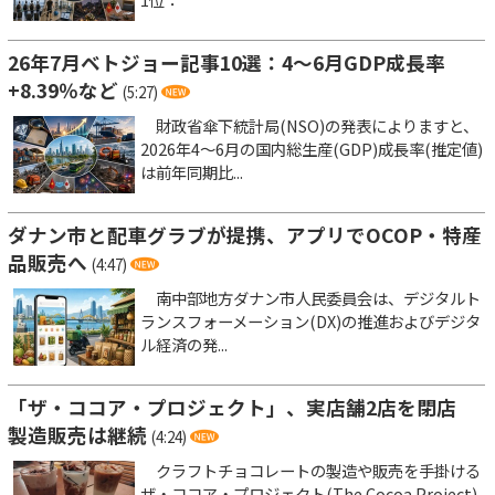
26年7月ベトジョー記事10選：4～6月GDP成長率
+8.39％など
(5:27)
財政省傘下統計局(NSO)の発表によりますと、
2026年4～6月の国内総生産(GDP)成長率(推定値)
は前年同期比...
ダナン市と配車グラブが提携、アプリでOCOP・特産
品販売へ
(4:47)
南中部地方ダナン市人民委員会は、デジタルト
ランスフォーメーション(DX)の推進およびデジタ
ル経済の発...
「ザ・ココア・プロジェクト」、実店舗2店を閉店
製造販売は継続
(4:24)
クラフトチョコレートの製造や販売を手掛ける
ザ・ココア・プロジェクト(The Cocoa Project)