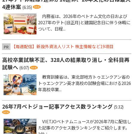
4連休案
(6:35)
内務省は、2026年のベトナム文化の日および
2027年のテト(旧正月)と建国記念日に伴う休暇に
ついて、日程...
【毎週配信】新設外資法人リスト 株主情報など19項目
PR
高校卒業試験不正、328人の結果取り消し・全科目再
試験へ
(6:07)
教育訓練省は、東北部地方トゥエンクアン省の
トゥエンクアン英才高校の試験会場における2026
年高校卒業...
26年7月ベトジョー記事アクセス数ランキング
(5:32)
VIETJOベトナムニュースが2026年7月に配信し
た記事のアクセス数ランキングをご紹介します。
1位：