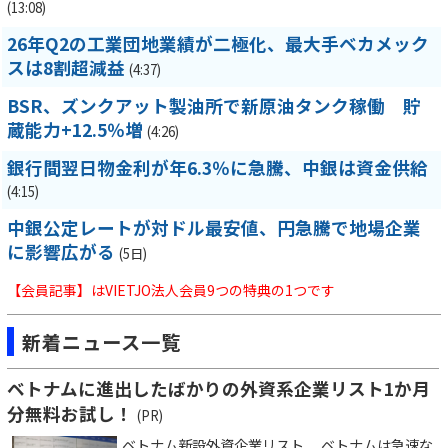
(13:08)
26年Q2の工業団地業績が二極化、最大手ベカメック
スは8割超減益
(4:37)
BSR、ズンクアット製油所で新原油タンク稼働 貯
蔵能力+12.5％増
(4:26)
銀行間翌日物金利が年6.3％に急騰、中銀は資金供給
(4:15)
中銀公定レートが対ドル最安値、円急騰で地場企業
に影響広がる
(5日)
【会員記事】はVIETJO法人会員9つの特典の1つです
新着ニュース一覧
ベトナムに進出したばかりの外資系企業リスト1か月
分無料お試し！
(PR)
ベトナム新設外資企業リスト ベトナムは急速な