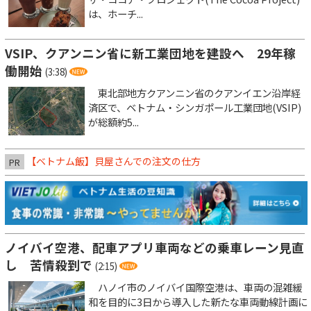
は、ホーチ...
VSIP、クアンニン省に新工業団地を建設へ 29年稼
働開始
(3:38)
東北部地方クアンニン省のクアンイエン沿岸経
済区で、ベトナム・シンガポール工業団地(VSIP)
が総額約5...
【ベトナム飯】貝屋さんでの注文の仕方
PR
ノイバイ空港、配車アプリ車両などの乗車レーン見直
し 苦情殺到で
(2:15)
ハノイ市のノイバイ国際空港は、車両の混雑緩
和を目的に3日から導入した新たな車両動線計画に