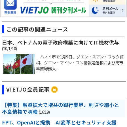
この記事の関連ニュース
日本、ベトナムの電子政府構築に向けてIT機材供与
(20/1/10)
ハノイ市で1月9日、グエン・スアン・フック首
相、グエン・マイン・フン情報通信相および高市
早苗総務大...
VIETJO会員記事
【特集】融資拡大で増益の銀行業界、利ざや縮小と
不良債権で明暗
(16:19)
FPT、OpenAIと提携 AI変革とセキュリティ支援