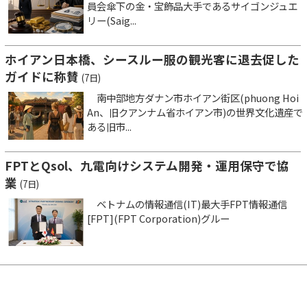
員会傘下の金・宝飾品大手であるサイゴンジュエ
リー(Saig...
ホイアン日本橋、シースルー服の観光客に退去促した
ガイドに称賛
(7日)
南中部地方ダナン市ホイアン街区(phuong Hoi
An、旧クアンナム省ホイアン市)の世界文化遺産で
ある旧市...
FPTとQsol、九電向けシステム開発・運用保守で協
業
(7日)
ベトナムの情報通信(IT)最大手FPT情報通信
[FPT](FPT Corporation)グルー