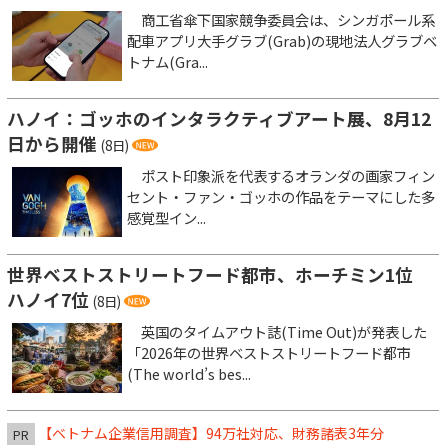
商工省傘下国家競争委員会は、シンガポール系
配車アプリ大手グラブ(Grab)の現地法人グラブベ
トナム(Gra...
ハノイ：ゴッホのインタラクティブアート展、8月12
日から開催
(8日)
ポスト印象派を代表するオランダの画家フィン
セント・ファン・ゴッホの作品をテーマにした多
感覚型イン...
世界ベストストリートフード都市、ホーチミン1位
ハノイ7位
(8日)
英国のタイムアウト誌(Time Out)が発表した
「2026年の世界ベストストリートフード都市
(The world’s bes...
【ベトナム企業信用調査】94万社対応、財務諸表3年分
PR