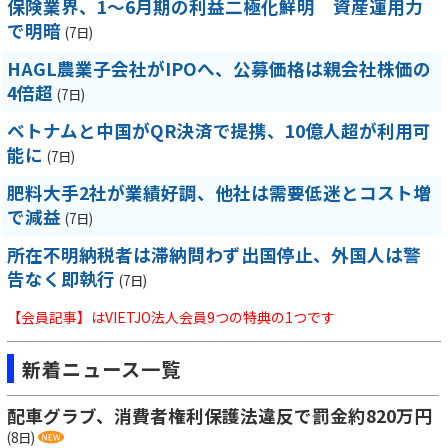
保険業界、1～6月期の利益二極化鮮明 資産運用力
で明暗
(7日)
HAGL農業子会社がIPOへ、公募価格は親会社株価の
4倍超
(7日)
ベトナムと中国がQR決済で提携、10億人超が利用可
能に
(7日)
肥料大手2社が業績好調、他社は需要低迷とコスト増
で減益
(7日)
所在不明納税者は滞納問わず出国停止、外国人は警
告なく即執行
(7日)
【会員記事】はVIETJO法人会員9つの特典の1つです
新着ニュース一覧
配車グラブ、消費者権利保護法違反で罰金約820万円
(8日)