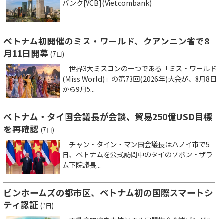
バンク[VCB](Vietcombank)
ベトナム初開催のミス・ワールド、クアンニン省で8
月11日開幕
(7日)
世界3大ミスコンの一つである「ミス・ワールド
(Miss World)」の第73回(2026年)大会が、8月8日
から9月5...
ベトナム・タイ国会議長が会談、貿易250億USD目標
を再確認
(7日)
チャン・タイン・マン国会議長はハノイ市で5
日、ベトナムを公式訪問中のタイのソポン・ザラ
ム下院議長...
ビンホームズの都市区、ベトナム初の国際スマートシ
ティ認証
(7日)