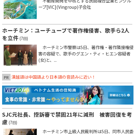
不動産開発を中核とする民間複合企業ビングル
ープ[VIC](Vingroup)子会社
ホーチミン：ユーチューブで著作権侵害、歌手ら2人
を立件
(7日)
ホーチミン市警察は5日、著作権・著作隣接権侵
害の容疑で、歌手のグエン・ティ・ヒエン容疑者
(女)と、...
漢越語は中国語より日本語の音読みに近い！
PR
SJC元社長、控訴審で禁固21年に減刑 被害回復を考
慮
(7日)
ホーチミン市上級人民裁判所は5日、同市人民委