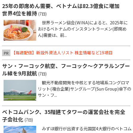
25年の即席めん需要、ベトナムは82.3億食に増加
世界4位を維持
(7日)
世界ラーメン協会(WINA)によると、2025年に
おけるベトナムのインスタントラーメン(即席め
ん)需要は、前...
【毎週配信】新設外資法人リスト 株主情報など19項目
PR
サン・フーコック航空、フーコック～クアラルンプー
ル線を9月就航
(7日)
観光不動産開発を中核とする地場系コングロマ
リット(複合企業)サングループ(Sun Group)傘下の
サン・フ...
ベトコムバンク、35階建てタワーの運営会社を完全
子会社化
(7日)
みずほ銀行が出資する元国営4大銀行のベトコム