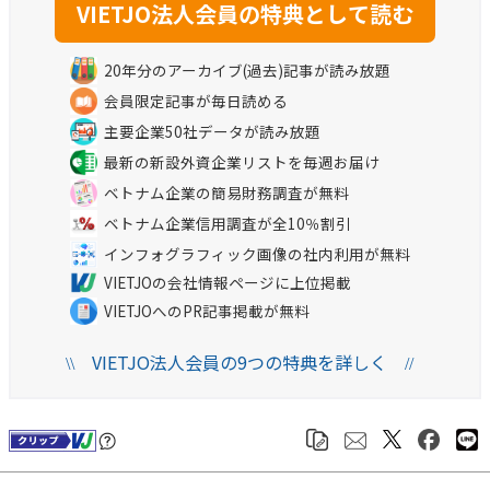
20年分のアーカイブ(過去)記事が読み放題
会員限定記事が毎日読める
主要企業50社データが読み放題
最新の新設外資企業リストを毎週お届け
ベトナム企業の簡易財務調査が無料
ベトナム企業信用調査が全10％割引
インフォグラフィック画像の社内利用が無料
VIETJOの会社情報ページに上位掲載
VIETJOへのPR記事掲載が無料
VIETJO法人会員の9つの特典を詳しく
\\
//