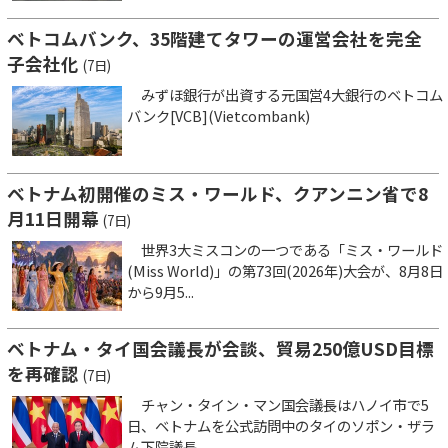
ベトコムバンク、35階建てタワーの運営会社を完全
子会社化
(7日)
みずほ銀行が出資する元国営4大銀行のベトコム
バンク[VCB](Vietcombank)
ベトナム初開催のミス・ワールド、クアンニン省で8
月11日開幕
(7日)
世界3大ミスコンの一つである「ミス・ワールド
(Miss World)」の第73回(2026年)大会が、8月8日
から9月5...
ベトナム・タイ国会議長が会談、貿易250億USD目標
を再確認
(7日)
チャン・タイン・マン国会議長はハノイ市で5
日、ベトナムを公式訪問中のタイのソポン・ザラ
ム下院議長...