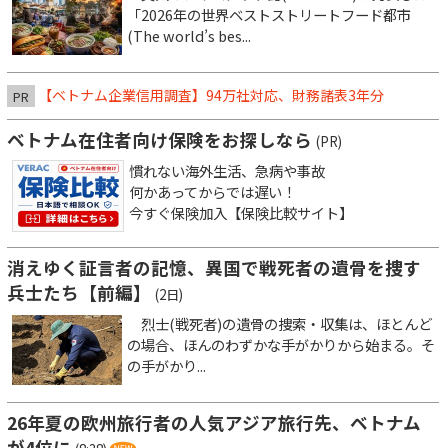
「2026年の世界ベストストリートフード都市
(The world’s bes...
【ベトナム企業信用調査】94万社対応、財務諸表3年分
PR
ベトナム在住者向け保険をお探しなら
(PR)
慣れない海外生活、急病や事故
何かあってからでは遅い！
今すぐ保険加入【保険比較サイト】
消えゆく証言者の記憶、異国で戦死者の遺骨を捜す
兵士たち【前編】
(2日)
烈士(戦死者)の遺骨の捜索・収集は、ほとんど
の場合、ほんのわずかな手がかりから始まる。そ
の手がかり...
26年夏の欧州旅行者の人気アジア旅行先、ベトナム
が4位に