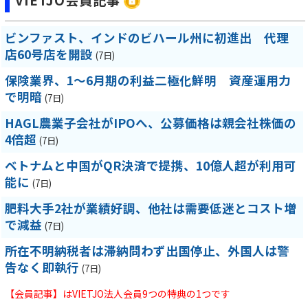
VIETJO会員記事
ビンファスト、インドのビハール州に初進出 代理
店60号店を開設
(7日)
保険業界、1～6月期の利益二極化鮮明 資産運用力
で明暗
(7日)
HAGL農業子会社がIPOへ、公募価格は親会社株価の
4倍超
(7日)
ベトナムと中国がQR決済で提携、10億人超が利用可
能に
(7日)
肥料大手2社が業績好調、他社は需要低迷とコスト増
で減益
(7日)
所在不明納税者は滞納問わず出国停止、外国人は警
告なく即執行
(7日)
【会員記事】はVIETJO法人会員9つの特典の1つです