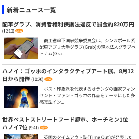
新着ニュース一覧
配車グラブ、消費者権利保護法違反で罰金約820万円
(12:12)
商工省傘下国家競争委員会は、シンガポール系
配車アプリ大手グラブ(Grab)の現地法人グラブベ
トナム(Gra...
ハノイ：ゴッホのインタラクティブアート展、8月12
日から開催
(10:20)
ポスト印象派を代表するオランダの画家フィン
セント・ファン・ゴッホの作品をテーマにした多
感覚型イン...
世界ベストストリートフード都市、ホーチミン1位
ハノイ7位
(9:41)
英国のタイムアウト誌(Time Out)が発表した