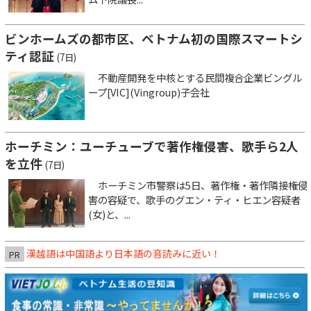
ビンホームズの都市区、ベトナム初の国際スマートシ
ティ認証
(7日)
不動産開発を中核とする民間複合企業ビングル
ープ[VIC](Vingroup)子会社
ホーチミン：ユーチューブで著作権侵害、歌手ら2人
を立件
(7日)
ホーチミン市警察は5日、著作権・著作隣接権侵
害の容疑で、歌手のグエン・ティ・ヒエン容疑者
(女)と、...
漢越語は中国語より日本語の音読みに近い！
PR