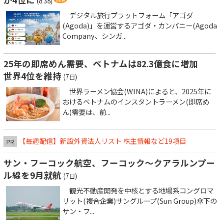
(8:38)
デジタル旅行プラットフォーム「アゴダ
(Agoda)」を運営するアゴダ・カンパニー(Agoda
Company、シンガ...
25年の即席めん需要、ベトナムは82.3億食に増加
世界4位を維持
(7日)
世界ラーメン協会(WINA)によると、2025年に
おけるベトナムのインスタントラーメン(即席め
ん)需要は、前...
【毎週配信】新設外資法人リスト 株主情報など19項目
PR
サン・フーコック航空、フーコック～クアラルンプー
ル線を9月就航
(7日)
観光不動産開発を中核とする地場系コングロマ
リット(複合企業)サングループ(Sun Group)傘下の
サン・フ...