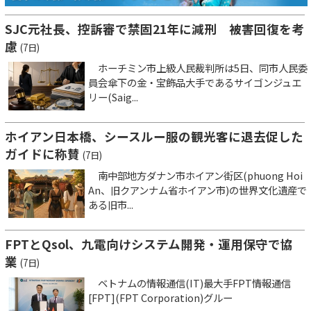
SJC元社長、控訴審で禁固21年に減刑 被害回復を考
慮
(7日)
ホーチミン市上級人民裁判所は5日、同市人民委
員会傘下の金・宝飾品大手であるサイゴンジュエ
リー(Saig...
ホイアン日本橋、シースルー服の観光客に退去促した
ガイドに称賛
(7日)
南中部地方ダナン市ホイアン街区(phuong Hoi
An、旧クアンナム省ホイアン市)の世界文化遺産で
ある旧市...
FPTとQsol、九電向けシステム開発・運用保守で協
業
(7日)
ベトナムの情報通信(IT)最大手FPT情報通信
[FPT](FPT Corporation)グルー