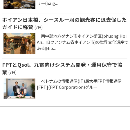
リー(Saig...
ホイアン日本橋、シースルー服の観光客に退去促した
ガイドに称賛
(7日)
南中部地方ダナン市ホイアン街区(phuong Hoi
An、旧クアンナム省ホイアン市)の世界文化遺産で
ある旧市...
FPTとQsol、九電向けシステム開発・運用保守で協
業
(7日)
ベトナムの情報通信(IT)最大手FPT情報通信
[FPT](FPT Corporation)グルー