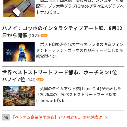
配車アプリ大手グラブ(Grab)の現地法人グラブベ
トナム(Gra...
ハノイ：ゴッホのインタラクティブアート展、8月12
日から開催
(10:20)
ポスト印象派を代表するオランダの画家フィン
セント・ファン・ゴッホの作品をテーマにした多
感覚型イン...
世界ベストストリートフード都市、ホーチミン1位
ハノイ7位
(9:41)
英国のタイムアウト誌(Time Out)が発表した
「2026年の世界ベストストリートフード都市
(The world’s bes...
【ベトナム企業信用調査】94万社対応、財務諸表3年分
PR