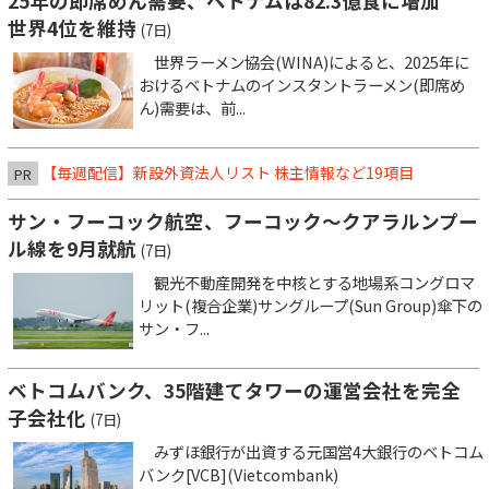
25年の即席めん需要、ベトナムは82.3億食に増加
世界4位を維持
(7日)
世界ラーメン協会(WINA)によると、2025年に
おけるベトナムのインスタントラーメン(即席め
ん)需要は、前...
【毎週配信】新設外資法人リスト 株主情報など19項目
PR
サン・フーコック航空、フーコック～クアラルンプー
ル線を9月就航
(7日)
観光不動産開発を中核とする地場系コングロマ
リット(複合企業)サングループ(Sun Group)傘下の
サン・フ...
ベトコムバンク、35階建てタワーの運営会社を完全
子会社化
(7日)
みずほ銀行が出資する元国営4大銀行のベトコム
バンク[VCB](Vietcombank)