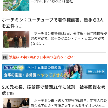
ープ[VIC](Vingroup)子会社
ホーチミン：ユーチューブで著作権侵害、歌手ら2人
を立件
(7日)
ホーチミン市警察は5日、著作権・著作隣接権侵
害の容疑で、歌手のグエン・ティ・ヒエン容疑者
(女)と、...
漢越語は中国語より日本語の音読みに近い！
PR
SJC元社長、控訴審で禁固21年に減刑 被害回復を考
慮
(7日)
ホーチミン市上級人民裁判所は5日、同市人民委
員会傘下の金・宝飾品大手であるサイゴンジュエ