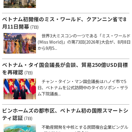
ベトナム初開催のミス・ワールド、クアンニン省で8
月11日開幕
(7日)
世界3大ミスコンの一つである「ミス・ワールド
(Miss World)」の第73回(2026年)大会が、8月8日
から9月5...
ベトナム・タイ国会議長が会談、貿易250億USD目標
を再確認
(7日)
チャン・タイン・マン国会議長はハノイ市で5
日、ベトナムを公式訪問中のタイのソポン・ザラ
ム下院議長...
ビンホームズの都市区、ベトナム初の国際スマートシ
ティ認証
(7日)
不動産開発を中核とする民間複合企業ビングル