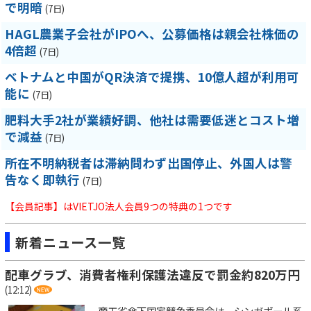
で明暗
(7日)
HAGL農業子会社がIPOへ、公募価格は親会社株価の
4倍超
(7日)
ベトナムと中国がQR決済で提携、10億人超が利用可
能に
(7日)
肥料大手2社が業績好調、他社は需要低迷とコスト増
で減益
(7日)
所在不明納税者は滞納問わず出国停止、外国人は警
告なく即執行
(7日)
【会員記事】はVIETJO法人会員9つの特典の1つです
新着ニュース一覧
配車グラブ、消費者権利保護法違反で罰金約820万円
(12:12)
商工省傘下国家競争委員会は、シンガポール系