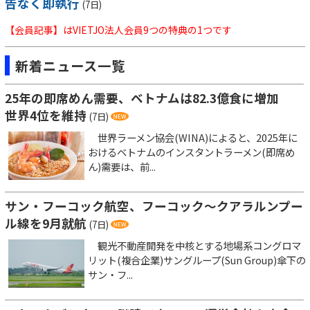
告なく即執行
(7日)
【会員記事】はVIETJO法人会員9つの特典の1つです
新着ニュース一覧
25年の即席めん需要、ベトナムは82.3億食に増加
世界4位を維持
(7日)
世界ラーメン協会(WINA)によると、2025年に
おけるベトナムのインスタントラーメン(即席め
ん)需要は、前...
サン・フーコック航空、フーコック～クアラルンプー
ル線を9月就航
(7日)
観光不動産開発を中核とする地場系コングロマ
リット(複合企業)サングループ(Sun Group)傘下の
サン・フ...