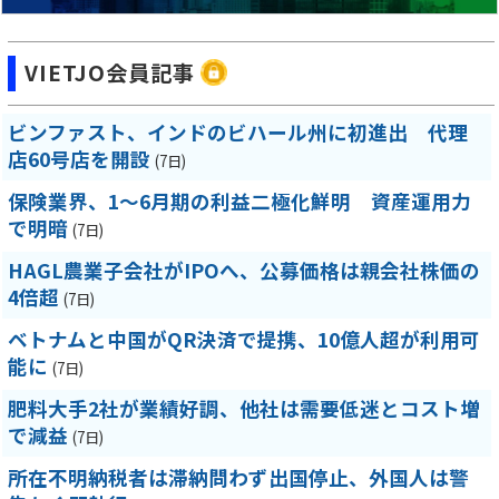
VIETJO会員記事
ビンファスト、インドのビハール州に初進出 代理
店60号店を開設
(7日)
保険業界、1～6月期の利益二極化鮮明 資産運用力
で明暗
(7日)
HAGL農業子会社がIPOへ、公募価格は親会社株価の
4倍超
(7日)
ベトナムと中国がQR決済で提携、10億人超が利用可
能に
(7日)
肥料大手2社が業績好調、他社は需要低迷とコスト増
で減益
(7日)
所在不明納税者は滞納問わず出国停止、外国人は警