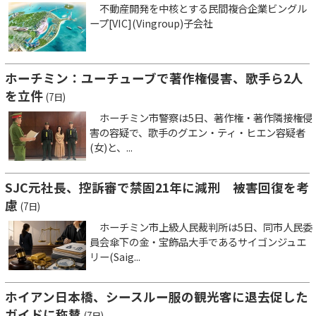
不動産開発を中核とする民間複合企業ビングル
ープ[VIC](Vingroup)子会社
ホーチミン：ユーチューブで著作権侵害、歌手ら2人
を立件
(7日)
ホーチミン市警察は5日、著作権・著作隣接権侵
害の容疑で、歌手のグエン・ティ・ヒエン容疑者
(女)と、...
SJC元社長、控訴審で禁固21年に減刑 被害回復を考
慮
(7日)
ホーチミン市上級人民裁判所は5日、同市人民委
員会傘下の金・宝飾品大手であるサイゴンジュエ
リー(Saig...
ホイアン日本橋、シースルー服の観光客に退去促した
ガイドに称賛
(7日)