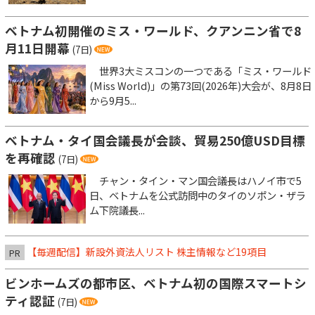
ベトナム初開催のミス・ワールド、クアンニン省で8
月11日開幕
(7日)
世界3大ミスコンの一つである「ミス・ワールド
(Miss World)」の第73回(2026年)大会が、8月8日
から9月5...
ベトナム・タイ国会議長が会談、貿易250億USD目標
を再確認
(7日)
チャン・タイン・マン国会議長はハノイ市で5
日、ベトナムを公式訪問中のタイのソポン・ザラ
ム下院議長...
【毎週配信】新設外資法人リスト 株主情報など19項目
PR
ビンホームズの都市区、ベトナム初の国際スマートシ
ティ認証
(7日)