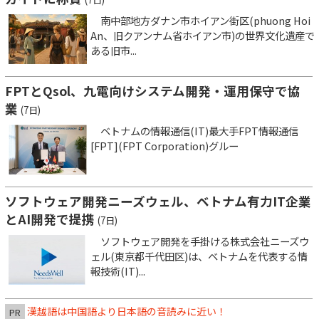
南中部地方ダナン市ホイアン街区(phuong Hoi
An、旧クアンナム省ホイアン市)の世界文化遺産で
ある旧市...
FPTとQsol、九電向けシステム開発・運用保守で協
業
(7日)
ベトナムの情報通信(IT)最大手FPT情報通信
[FPT](FPT Corporation)グルー
ソフトウェア開発ニーズウェル、ベトナム有力IT企業
とAI開発で提携
(7日)
ソフトウェア開発を手掛ける株式会社ニーズウ
ェル(東京都千代田区)は、ベトナムを代表する情
報技術(IT)...
漢越語は中国語より日本語の音読みに近い！
PR