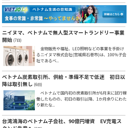
ニイヌマ、ベトナムで無人型スマートランドリー事業
開始
(7日)
金物販売や福祉、LED照明などの事業を手掛け
るニイヌマ株式会社(宮城県石巻市)は、100％子会
社であるベ...
ベトナム炭素取引所、供給・準備不足で低迷 初日以
降は取引無し
(6日)
ベトナムで国内初の炭素取引所が6月末に試行稼
働したものの、初日の取引以降、1か月余りにわた
り新たな...
台湾鴻海のベトナム子会社、90億円増資 EV充電ス