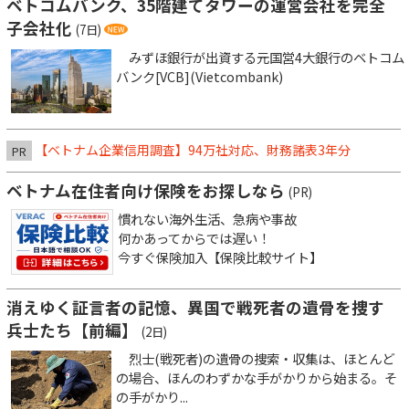
ベトコムバンク、35階建てタワーの運営会社を完全
子会社化
(7日)
みずほ銀行が出資する元国営4大銀行のベトコム
バンク[VCB](Vietcombank)
【ベトナム企業信用調査】94万社対応、財務諸表3年分
PR
ベトナム在住者向け保険をお探しなら
(PR)
慣れない海外生活、急病や事故
何かあってからでは遅い！
今すぐ保険加入【保険比較サイト】
消えゆく証言者の記憶、異国で戦死者の遺骨を捜す
兵士たち【前編】
(2日)
烈士(戦死者)の遺骨の捜索・収集は、ほとんど
の場合、ほんのわずかな手がかりから始まる。そ
の手がかり...