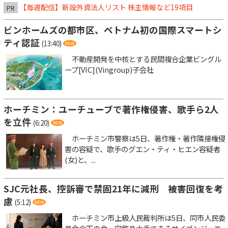
【毎週配信】新設外資法人リスト 株主情報など19項目
PR
ビンホームズの都市区、ベトナム初の国際スマートシ
ティ認証
(13:40)
不動産開発を中核とする民間複合企業ビングル
ープ[VIC](Vingroup)子会社
ホーチミン：ユーチューブで著作権侵害、歌手ら2人
を立件
(6:20)
ホーチミン市警察は5日、著作権・著作隣接権侵
害の容疑で、歌手のグエン・ティ・ヒエン容疑者
(女)と、...
SJC元社長、控訴審で禁固21年に減刑 被害回復を考
慮
(5:12)
ホーチミン市上級人民裁判所は5日、同市人民委