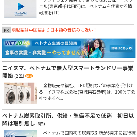
ェル(東京都千代田区)は、ベトナムを代表する情
報技術(IT)...
漢越語は中国語より日本語の音読みに近い！
PR
ニイヌマ、ベトナムで無人型スマートランドリー事業
開始
(2:21)
金物販売や福祉、LED照明などの事業を手掛け
るニイヌマ株式会社(宮城県石巻市)は、100％子会
社であるベ...
ベトナム炭素取引所、供給・準備不足で低迷 初日以
降は取引無し
(6日)
ベトナムで国内初の炭素取引所が6月末に試行稼