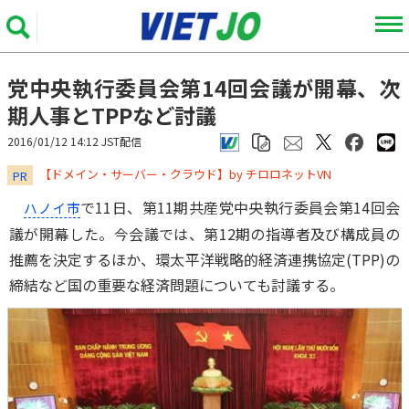
党中央執行委員会第14回会議が開幕、次
期人事とTPPなど討議
2016/01/12 14:12 JST配信
​​​​​​​【ドメイン・サーバー・クラウド】by チロロネットVN
PR
で11日、第11期共産党中央執行委員会第14回会
ハノイ市
議が開幕した。今会議では、第12期の指導者及び構成員の
推薦を決定するほか、環太平洋戦略的経済連携協定(TPP)の
締結など国の重要な経済問題についても討議する。