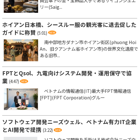
員会傘下の金・宝飾品大手であるサイゴンジュエ
リー(Saig...
ホイアン日本橋、シースルー服の観光客に退去促した
ガイドに称賛
(5:01)
南中部地方ダナン市ホイアン街区(phuong Hoi
An、旧クアンナム省ホイアン市)の世界文化遺産で
ある旧市...
FPTとQsol、九電向けシステム開発・運用保守で協
業
(4:47)
ベトナムの情報通信(IT)最大手FPT情報通信
[FPT](FPT Corporation)グルー
ソフトウェア開発ニーズウェル、ベトナム有力IT企業
とAI開発で提携
(3:22)
ソフトウェア開発を手掛ける株式会社ニーズウ