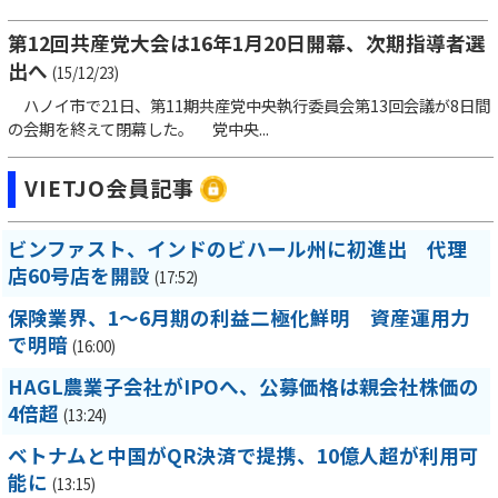
第12回共産党大会は16年1月20日開幕、次期指導者選
出へ
(15/12/23)
ハノイ市で21日、第11期共産党中央執行委員会第13回会議が8日間
の会期を終えて閉幕した。 党中央...
VIETJO会員記事
ビンファスト、インドのビハール州に初進出 代理
店60号店を開設
(17:52)
保険業界、1～6月期の利益二極化鮮明 資産運用力
で明暗
(16:00)
HAGL農業子会社がIPOへ、公募価格は親会社株価の
4倍超
(13:24)
ベトナムと中国がQR決済で提携、10億人超が利用可
能に
(13:15)