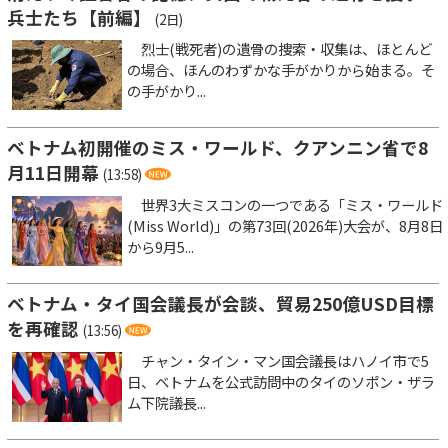
兵士たち【前編】
(2日)
烈士(戦死者)の遺骨の捜索・収集は、ほとんど
の場合、ほんのわずかな手がかりから始まる。そ
の手がかり...
ベトナム初開催のミス・ワールド、クアンニン省で8
月11日開幕
(13:58)
世界3大ミスコンの一つである「ミス・ワールド
(Miss World)」の第73回(2026年)大会が、8月8日
から9月5...
ベトナム・タイ国会議長が会談、貿易250億USD目標
を再確認
(13:56)
チャン・タイン・マン国会議長はハノイ市で5
日、ベトナムを公式訪問中のタイのソポン・ザラ
ム下院議長...