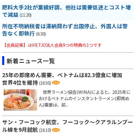
肥料大手2社が業績好調、他社は需要低迷とコスト増
で減益
(11:20)
所在不明納税者は滞納問わず出国停止、外国人は警
告なく即執行
(6:30)
【会員記事】はVIETJO法人会員9つの特典の1つです
新着ニュース一覧
25年の即席めん需要、ベトナムは82.3億食に増加
世界4位を維持
(16:50)
世界ラーメン協会(WINA)によると、2025年に
おけるベトナムのインスタントラーメン(即席め
ん)需要は、前...
サン・フーコック航空、フーコック～クアラルンプー
ル線を9月就航
(16:10)