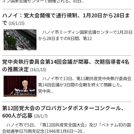
ィン国家会議センターで開催される。初日...
ハノイ：党大会開催で通行規制、1月20日から28日ま
で
(16/1/15)
ハノイ市ミーディン国家会議センターで1月20日
から28日までの8日間、第12
党中央執行委員会第14回会議が閉幕、次期指導者4名
の推薦決定
(16/1/15)
ハノイ市で13日、第11期共産党中央執行委員会
第14回会議が3日間の会期を終えて閉幕した。
党中央...
第12回党大会のプロバガンダポスターコンクール、
600人が応募
(16/1/7)
ハノイ市で5日、「第12回共産党全国大会」及び「ベトナム初の国
会総選挙日70周年記念(1946年1月6日～20...