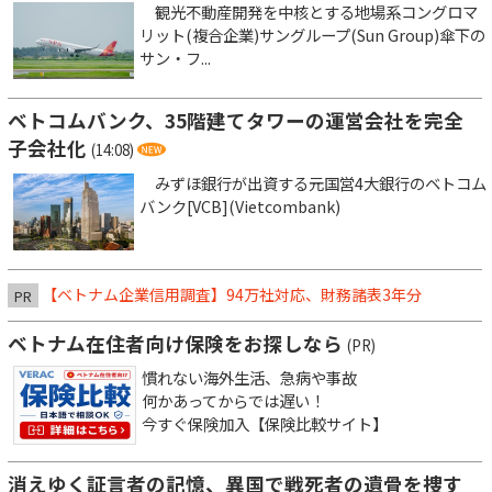
観光不動産開発を中核とする地場系コングロマ
リット(複合企業)サングループ(Sun Group)傘下の
サン・フ...
ベトコムバンク、35階建てタワーの運営会社を完全
子会社化
(14:08)
みずほ銀行が出資する元国営4大銀行のベトコム
バンク[VCB](Vietcombank)
【ベトナム企業信用調査】94万社対応、財務諸表3年分
PR
ベトナム在住者向け保険をお探しなら
(PR)
慣れない海外生活、急病や事故
何かあってからでは遅い！
今すぐ保険加入【保険比較サイト】
消えゆく証言者の記憶、異国で戦死者の遺骨を捜す