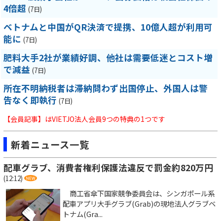
4倍超
(7日)
ベトナムと中国がQR決済で提携、10億人超が利用可
能に
(7日)
肥料大手2社が業績好調、他社は需要低迷とコスト増
で減益
(7日)
所在不明納税者は滞納問わず出国停止、外国人は警
告なく即執行
(7日)
【会員記事】はVIETJO法人会員9つの特典の1つです
新着ニュース一覧
配車グラブ、消費者権利保護法違反で罰金約820万円
(12:12)
商工省傘下国家競争委員会は、シンガポール系
配車アプリ大手グラブ(Grab)の現地法人グラブベ
トナム(Gra...