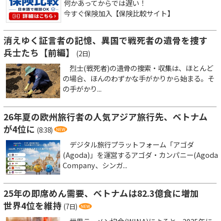
何かあってからでは遅い！
今すぐ保険加入【保険比較サイト】
消えゆく証言者の記憶、異国で戦死者の遺骨を捜す
兵士たち【前編】
(2日)
烈士(戦死者)の遺骨の捜索・収集は、ほとんど
の場合、ほんのわずかな手がかりから始まる。そ
の手がかり...
26年夏の欧州旅行者の人気アジア旅行先、ベトナム
が4位に
(8:38)
デジタル旅行プラットフォーム「アゴダ
(Agoda)」を運営するアゴダ・カンパニー(Agoda
Company、シンガ...
25年の即席めん需要、ベトナムは82.3億食に増加
世界4位を維持
(7日)