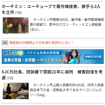
ホーチミン：ユーチューブで著作権侵害、歌手ら2人
を立件
(7日)
ホーチミン市警察は5日、著作権・著作隣接権侵
害の容疑で、歌手のグエン・ティ・ヒエン容疑者
(女)と、...
漢越語は中国語より日本語の音読みに近い！
PR
SJC元社長、控訴審で禁固21年に減刑 被害回復を考
慮
(7日)
ホーチミン市上級人民裁判所は5日、同市人民委
員会傘下の金・宝飾品大手であるサイゴンジュエ
リー(Saig...