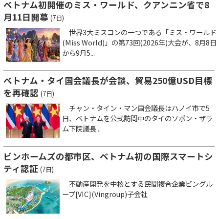
ベトナム初開催のミス・ワールド、クアンニン省で8
月11日開幕
(7日)
世界3大ミスコンの一つである「ミス・ワールド
(Miss World)」の第73回(2026年)大会が、8月8日
から9月5...
ベトナム・タイ国会議長が会談、貿易250億USD目標
を再確認
(7日)
チャン・タイン・マン国会議長はハノイ市で5
日、ベトナムを公式訪問中のタイのソポン・ザラ
ム下院議長...
ビンホームズの都市区、ベトナム初の国際スマートシ
ティ認証
(7日)
不動産開発を中核とする民間複合企業ビングル
ープ[VIC](Vingroup)子会社