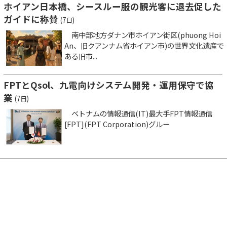
ホイアン日本橋、シースルー服の観光客に退去促した
ガイドに称賛
(7日)
南中部地方ダナン市ホイアン街区(phuong Hoi
An、旧クアンナム省ホイアン市)の世界文化遺産で
ある旧市...
FPTとQsol、九電向けシステム開発・運用保守で協
業
(7日)
ベトナムの情報通信(IT)最大手FPT情報通信
[FPT](FPT Corporation)グルー