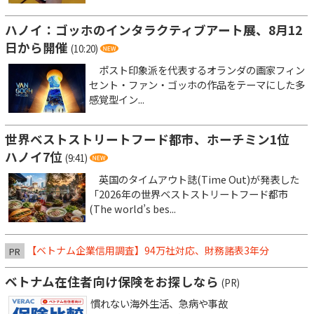
ハノイ：ゴッホのインタラクティブアート展、8月12
日から開催
(10:20)
ポスト印象派を代表するオランダの画家フィン
セント・ファン・ゴッホの作品をテーマにした多
感覚型イン...
世界ベストストリートフード都市、ホーチミン1位
ハノイ7位
(9:41)
英国のタイムアウト誌(Time Out)が発表した
「2026年の世界ベストストリートフード都市
(The world’s bes...
【ベトナム企業信用調査】94万社対応、財務諸表3年分
PR
ベトナム在住者向け保険をお探しなら
(PR)
慣れない海外生活、急病や事故