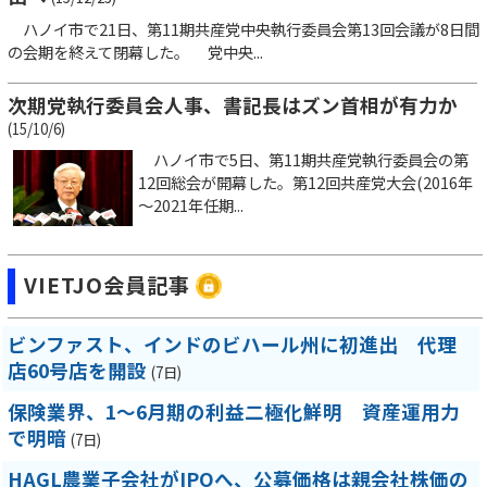
ハノイ市で21日、第11期共産党中央執行委員会第13回会議が8日間
の会期を終えて閉幕した。 党中央...
次期党執行委員会人事、書記長はズン首相が有力か
(15/10/6)
ハノイ市で5日、第11期共産党執行委員会の第
12回総会が開幕した。第12回共産党大会(2016年
～2021年任期...
VIETJO会員記事
ビンファスト、インドのビハール州に初進出 代理
店60号店を開設
(7日)
保険業界、1～6月期の利益二極化鮮明 資産運用力
で明暗
(7日)
HAGL農業子会社がIPOへ、公募価格は親会社株価の