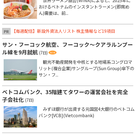
世界ラーメン協会(WINA)によると、2025年に
おけるベトナムのインスタントラーメン(即席め
ん)需要は、前...
【毎週配信】新設外資法人リスト 株主情報など19項目
PR
サン・フーコック航空、フーコック～クアラルンプー
ル線を9月就航
(7日)
観光不動産開発を中核とする地場系コングロマ
リット(複合企業)サングループ(Sun Group)傘下の
サン・フ...
ベトコムバンク、35階建てタワーの運営会社を完全
子会社化
(7日)
みずほ銀行が出資する元国営4大銀行のベトコム
バンク[VCB](Vietcombank)