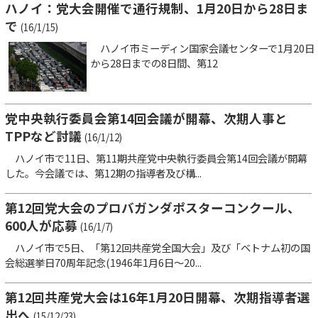
ハノイ：党大会開催で通行規制、1月20日から28日ま
で
(16/1/15)
ハノイ市ミーディン国家会議センターで1月20日
から28日までの8日間、第12
党中央執行委員会第14回会議が開幕、次期人事と
TPPなど討議
(16/1/12)
ハノイ市で11日、第11期共産党中央執行委員会第14回会議が開幕
した。今会議では、第12期の指導者及び構...
第12回党大会のプロバガンダポスターコンクール、
600人が応募
(16/1/7)
ハノイ市で5日、「第12回共産党全国大会」及び「ベトナム初の国
会総選挙日70周年記念(1946年1月6日～20...
第12回共産党大会は16年1月20日開幕、次期指導者選
出へ
(15/12/23)