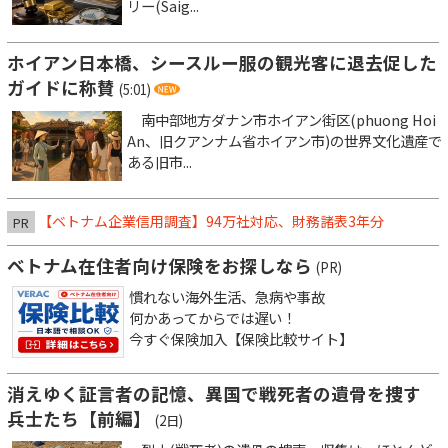
リー(Saig...
ホイアン日本橋、シースルー服の観光客に退去促した
ガイドに称賛
(5:01)
南中部地方ダナン市ホイアン街区(phuong Hoi
An、旧クアンナム省ホイアン市)の世界文化遺産で
ある旧市...
【ベトナム企業信用調査】94万社対応、財務諸表3年分
PR
ベトナム在住者向け保険をお探しなら
(PR)
慣れない海外生活、急病や事故
何かあってからでは遅い！
今すぐ保険加入【保険比較サイト】
消えゆく証言者の記憶、異国で戦死者の遺骨を捜す
兵士たち【前編】
(2日)