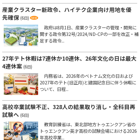
産業クラスター新政令、ハイテク企業向け用地を優
先確保
(6日)
政府は8月1日、産業クラスターの管理・開発に
関する政令第32号/2024/ND-CPの一部を改正・補
足する政令...
27年テト休暇は7連休か10連休、26年文化の日は最大
4連休案
(6日)
内務省は、2026年のベトナム文化の日および
2027年のテト(旧正月)と建国記念日に伴う休暇に
ついて、日程...
高校卒業試験不正、328人の結果取り消し・全科目再
試験へ
(6日)
教育訓練省は、東北部地方トゥエンクアン省の
トゥエンクアン英才高校の試験会場における2026
年高校卒業...