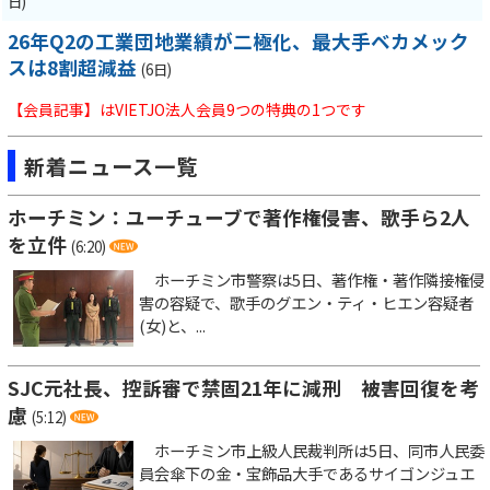
日)
26年Q2の工業団地業績が二極化、最大手ベカメック
スは8割超減益
(6日)
【会員記事】はVIETJO法人会員9つの特典の1つです
新着ニュース一覧
ホーチミン：ユーチューブで著作権侵害、歌手ら2人
を立件
(6:20)
ホーチミン市警察は5日、著作権・著作隣接権侵
害の容疑で、歌手のグエン・ティ・ヒエン容疑者
(女)と、...
SJC元社長、控訴審で禁固21年に減刑 被害回復を考
慮
(5:12)
ホーチミン市上級人民裁判所は5日、同市人民委
員会傘下の金・宝飾品大手であるサイゴンジュエ