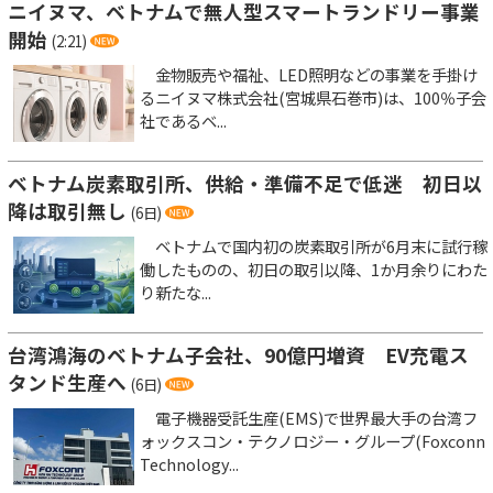
ニイヌマ、ベトナムで無人型スマートランドリー事業
開始
(2:21)
金物販売や福祉、LED照明などの事業を手掛け
るニイヌマ株式会社(宮城県石巻市)は、100％子会
社であるベ...
ベトナム炭素取引所、供給・準備不足で低迷 初日以
降は取引無し
(6日)
ベトナムで国内初の炭素取引所が6月末に試行稼
働したものの、初日の取引以降、1か月余りにわた
り新たな...
台湾鴻海のベトナム子会社、90億円増資 EV充電ス
タンド生産へ
(6日)
電子機器受託生産(EMS)で世界最大手の台湾フ
ォックスコン・テクノロジー・グループ(Foxconn
Technology...