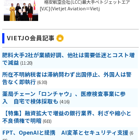
格安航空会社(LCC)最大手ベトジェットエア
[VJC](Vietjet Aviation＝Vietj
VIETJO会員記事
肥料大手2社が業績好調、他社は需要低迷とコスト増
で減益
(11:20)
所在不明納税者は滞納問わず出国停止、外国人は警
告なく即執行
(6:30)
薬局チェーン「ロンチャウ」、医療検査事業に参
入 自宅で検体採取も
(4:16)
【特集】融資拡大で増益の銀行業界、利ざや縮小と
不良債権で明暗
(6日)
FPT、OpenAIと提携 AI変革とセキュリティ支援
(6