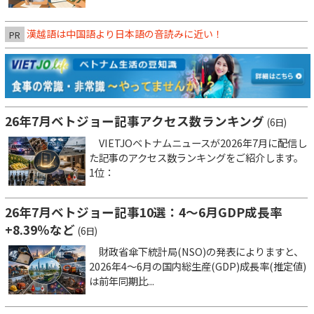
漢越語は中国語より日本語の音読みに近い！
PR
26年7月ベトジョー記事アクセス数ランキング
(6日)
VIETJOベトナムニュースが2026年7月に配信し
た記事のアクセス数ランキングをご紹介します。
1位：
26年7月ベトジョー記事10選：4～6月GDP成長率
+8.39％など
(6日)
財政省傘下統計局(NSO)の発表によりますと、
2026年4～6月の国内総生産(GDP)成長率(推定値)
は前年同期比...