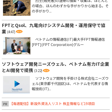
烈士(戦死者)の遺骨の捜索・収集は、ほとんど
の場合、ほんのわずかな手がかりから始まる。そ
の手がかり...
FPTとQsol、九電向けシステム開発・運用保守で協
業
(4:47)
ベトナムの情報通信(IT)最大手FPT情報通信
[FPT](FPT Corporation)グルー
ソフトウェア開発ニーズウェル、ベトナム有力IT企業
とAI開発で提携
(3:22)
ソフトウェア開発を手掛ける株式会社ニーズウ
ェル(東京都千代田区)は、ベトナムを代表する情
報技術(IT)...
【毎週配信】新設外資法人リスト 株主情報など19項目
PR