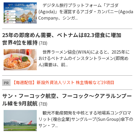
デジタル旅行プラットフォーム「アゴダ
(Agoda)」を運営するアゴダ・カンパニー(Agoda
Company、シンガ...
25年の即席めん需要、ベトナムは82.3億食に増加
世界4位を維持
(7日)
世界ラーメン協会(WINA)によると、2025年に
おけるベトナムのインスタントラーメン(即席め
ん)需要は、前...
【毎週配信】新設外資法人リスト 株主情報など19項目
PR
サン・フーコック航空、フーコック～クアラルンプー
ル線を9月就航
(7日)
観光不動産開発を中核とする地場系コングロマ
リット(複合企業)サングループ(Sun Group)傘下の
サン・フ...