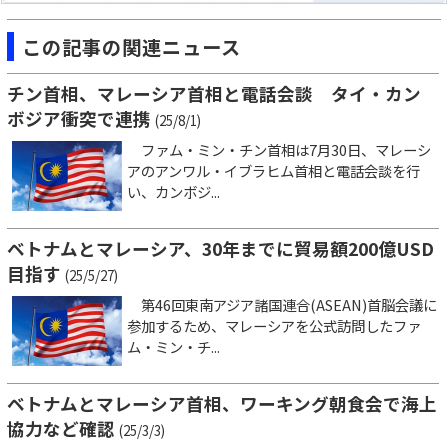
この記事の関連ニュース
チン首相、マレーシア首相と電話会談 タイ・カン
ボジア衝突で連携
(25/8/1)
ファム・ミン・チン首相は7月30日、マレーシ
アのアンワル・イブラヒム首相と電話会談を行
い、カンボジ...
ベトナムとマレーシア、30年までに貿易額200億USD
目指す
(25/5/27)
第46回東南アジア諸国連合(ASEAN)首脳会議に
参加するため、マレーシアを公式訪問したファ
ム・ミン・チ...
ベトナムとマレーシア首相、ワーキング朝食会で海上
協力など確認
(25/3/3)