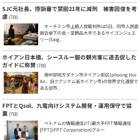
SJC元社長、控訴審で禁固21年に減刑 被害回復を考
慮
(7日)
ホーチミン市上級人民裁判所は5日、同市人民委
員会傘下の金・宝飾品大手であるサイゴンジュエ
リー(Saig...
ホイアン日本橋、シースルー服の観光客に退去促した
ガイドに称賛
(7日)
南中部地方ダナン市ホイアン街区(phuong Hoi
An、旧クアンナム省ホイアン市)の世界文化遺産で
ある旧市...
FPTとQsol、九電向けシステム開発・運用保守で協
業
(7日)
ベトナムの情報通信(IT)最大手FPT情報通信
[FPT](FPT Corporation)グルー