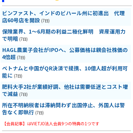
ビンファスト、インドのビハール州に初進出 代理
店60号店を開設
(7日)
保険業界、1～6月期の利益二極化鮮明 資産運用力
で明暗
(7日)
HAGL農業子会社がIPOへ、公募価格は親会社株価の
4倍超
(7日)
ベトナムと中国がQR決済で提携、10億人超が利用可
能に
(7日)
肥料大手2社が業績好調、他社は需要低迷とコスト増
で減益
(7日)
所在不明納税者は滞納問わず出国停止、外国人は警
告なく即執行
(7日)
【会員記事】はVIETJO法人会員9つの特典の1つです