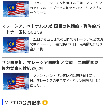
ファム・ミン・チン首相は26日朝、マレーシア
のアンワル・イブラヒム首相とのワーキングブレ
ックファス...
マレーシア、ベトナムの9か国目の包括的・戦略的パ
ートナー国に
(24/11/22)
21日から23日までの日程でマレーシアを公式訪
問中のトー・ラム書記長は21日、最高儀礼に則り
盛大に執り...
ザン国防相、マレーシア国防相と会談 二国間国防
協力覚書を締結
(23/12/5)
ファン・バン・ザン国防相は国防省本部で4
日、マレーシアのモハマド・ハサン国防大臣と会
談した。 ...
VIETJO会員記事