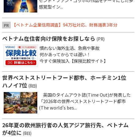
セント・ファン・ゴッホの作品をテーマにした多
感覚型イン...
【ベトナム企業信用調査】94万社対応、財務諸表3年分
PR
ベトナム在住者向け保険をお探しなら
(PR)
慣れない海外生活、急病や事故
何かあってからでは遅い！
今すぐ保険加入【保険比較サイト】
世界ベストストリートフード都市、ホーチミン1位
ハノイ7位
(8日)
英国のタイムアウト誌(Time Out)が発表した
「2026年の世界ベストストリートフード都市
(The world’s bes...
26年夏の欧州旅行者の人気アジア旅行先、ベトナム
が4位に
(8日)