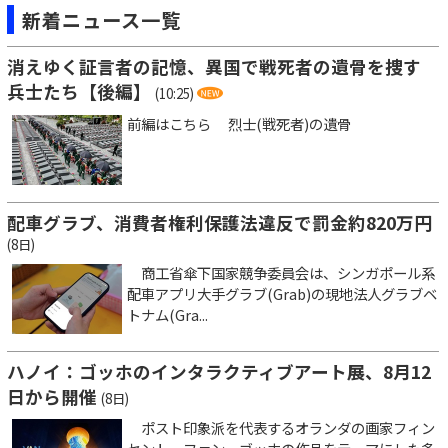
新着ニュース一覧
消えゆく証言者の記憶、異国で戦死者の遺骨を捜す
兵士たち【後編】
(10:25)
前編はこちら 烈士(戦死者)の遺骨
配車グラブ、消費者権利保護法違反で罰金約820万円
(8日)
商工省傘下国家競争委員会は、シンガポール系
配車アプリ大手グラブ(Grab)の現地法人グラブベ
トナム(Gra...
ハノイ：ゴッホのインタラクティブアート展、8月12
日から開催
(8日)
ポスト印象派を代表するオランダの画家フィン