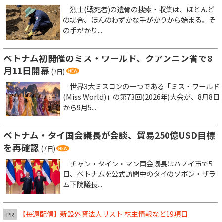
烈士(戦死者)の遺骨の捜索・収集は、ほとんど
の場合、ほんのわずかな手がかりから始まる。そ
の手がかり...
ベトナム初開催のミス・ワールド、クアンニン省で8
月11日開幕
(7日)
世界3大ミスコンの一つである「ミス・ワールド
(Miss World)」の第73回(2026年)大会が、8月8日
から9月5...
ベトナム・タイ国会議長が会談、貿易250億USD目標
を再確認
(7日)
チャン・タイン・マン国会議長はハノイ市で5
日、ベトナムを公式訪問中のタイのソポン・ザラ
ム下院議長...
【毎週配信】新設外資法人リスト 株主情報など19項目
PR