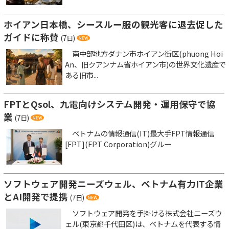
ホイアン日本橋、シースルー服の観光客に退去促した
ガイドに称賛
(7日)
南中部地方ダナン市ホイアン街区(phuong Hoi
An、旧クアンナム省ホイアン市)の世界文化遺産で
ある旧市...
FPTとQsol、九電向けシステム開発・運用保守で協
業
(7日)
ベトナムの情報通信(IT)最大手FPT情報通信
[FPT](FPT Corporation)グルー
ソフトウェア開発ニーズウェル、ベトナム有力IT企業
とAI開発で提携
(7日)
ソフトウェア開発を手掛ける株式会社ニーズウ
ェル(東京都千代田区)は、ベトナムを代表する情