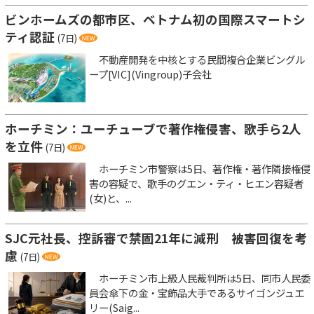
ビンホームズの都市区、ベトナム初の国際スマートシ
ティ認証
(7日)
不動産開発を中核とする民間複合企業ビングル
ープ[VIC](Vingroup)子会社
ホーチミン：ユーチューブで著作権侵害、歌手ら2人
を立件
(7日)
ホーチミン市警察は5日、著作権・著作隣接権侵
害の容疑で、歌手のグエン・ティ・ヒエン容疑者
(女)と、...
SJC元社長、控訴審で禁固21年に減刑 被害回復を考
慮
(7日)
ホーチミン市上級人民裁判所は5日、同市人民委
員会傘下の金・宝飾品大手であるサイゴンジュエ
リー(Saig...