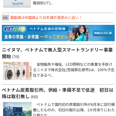
報技術(IT)...
漢越語は中国語より日本語の音読みに近い！
PR
ニイヌマ、ベトナムで無人型スマートランドリー事業
開始
(7日)
金物販売や福祉、LED照明などの事業を手掛け
るニイヌマ株式会社(宮城県石巻市)は、100％子会
社であるベ...
ベトナム炭素取引所、供給・準備不足で低迷 初日以
降は取引無し
(6日)
ベトナムで国内初の炭素取引所が6月末に試行稼
働したものの、初日の取引以降、1か月余りにわた
り新たな...