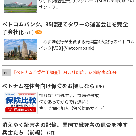
リット(複合企業)サングループ(Sun Group)傘下の
サン・フ...
ベトコムバンク、35階建てタワーの運営会社を完全
子会社化
(7日)
みずほ銀行が出資する元国営4大銀行のベトコム
バンク[VCB](Vietcombank)
【ベトナム企業信用調査】94万社対応、財務諸表3年分
PR
ベトナム在住者向け保険をお探しなら
(PR)
慣れない海外生活、急病や事故
何かあってからでは遅い！
今すぐ保険加入【保険比較サイト】
消えゆく証言者の記憶、異国で戦死者の遺骨を捜す
兵士たち【前編】
(2日)