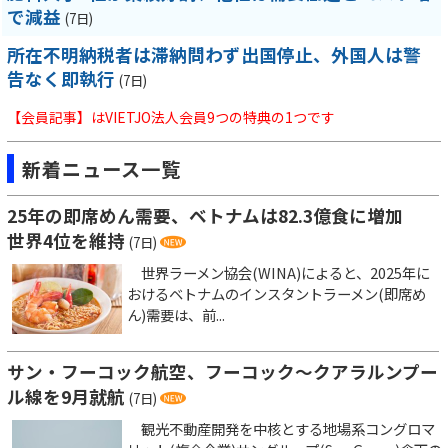
で減益
(7日)
所在不明納税者は滞納問わず出国停止、外国人は警
告なく即執行
(7日)
【会員記事】はVIETJO法人会員9つの特典の1つです
新着ニュース一覧
25年の即席めん需要、ベトナムは82.3億食に増加
世界4位を維持
(7日)
世界ラーメン協会(WINA)によると、2025年に
おけるベトナムのインスタントラーメン(即席め
ん)需要は、前...
サン・フーコック航空、フーコック～クアラルンプー
ル線を9月就航
(7日)
観光不動産開発を中核とする地場系コングロマ