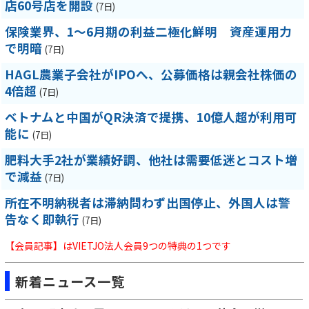
店60号店を開設
(7日)
保険業界、1～6月期の利益二極化鮮明 資産運用力
で明暗
(7日)
HAGL農業子会社がIPOへ、公募価格は親会社株価の
4倍超
(7日)
ベトナムと中国がQR決済で提携、10億人超が利用可
能に
(7日)
肥料大手2社が業績好調、他社は需要低迷とコスト増
で減益
(7日)
所在不明納税者は滞納問わず出国停止、外国人は警
告なく即執行
(7日)
【会員記事】はVIETJO法人会員9つの特典の1つです
新着ニュース一覧