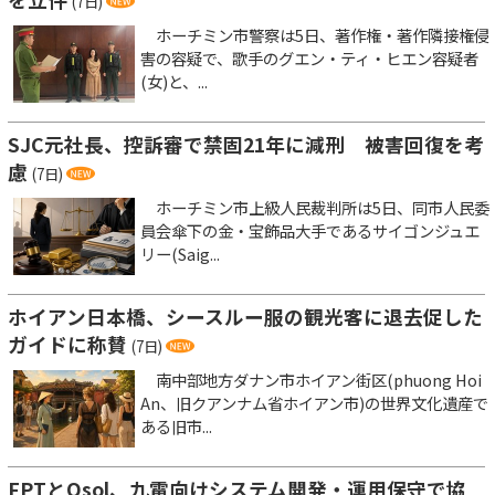
(7日)
ホーチミン市警察は5日、著作権・著作隣接権侵
害の容疑で、歌手のグエン・ティ・ヒエン容疑者
(女)と、...
SJC元社長、控訴審で禁固21年に減刑 被害回復を考
慮
(7日)
ホーチミン市上級人民裁判所は5日、同市人民委
員会傘下の金・宝飾品大手であるサイゴンジュエ
リー(Saig...
ホイアン日本橋、シースルー服の観光客に退去促した
ガイドに称賛
(7日)
南中部地方ダナン市ホイアン街区(phuong Hoi
An、旧クアンナム省ホイアン市)の世界文化遺産で
ある旧市...
FPTとQsol、九電向けシステム開発・運用保守で協