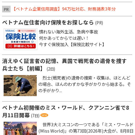
【ベトナム企業信用調査】94万社対応、財務諸表3年分
PR
ベトナム在住者向け保険をお探しなら
(PR)
慣れない海外生活、急病や事故
何かあってからでは遅い！
今すぐ保険加入【保険比較サイト】
消えゆく証言者の記憶、異国で戦死者の遺骨を捜す
兵士たち【前編】
(2日)
烈士(戦死者)の遺骨の捜索・収集は、ほとんど
の場合、ほんのわずかな手がかりから始まる。そ
の手がかり...
ベトナム初開催のミス・ワールド、クアンニン省で8
月11日開幕
(7日)
世界3大ミスコンの一つである「ミス・ワールド
(Miss World)」の第73回(2026年)大会が、8月8日