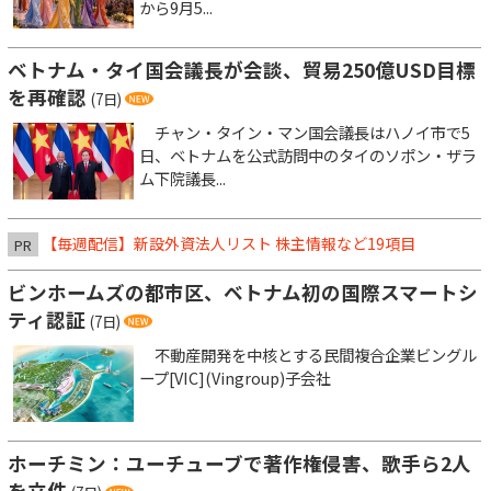
から9月5...
ベトナム・タイ国会議長が会談、貿易250億USD目標
を再確認
(7日)
チャン・タイン・マン国会議長はハノイ市で5
日、ベトナムを公式訪問中のタイのソポン・ザラ
ム下院議長...
【毎週配信】新設外資法人リスト 株主情報など19項目
PR
ビンホームズの都市区、ベトナム初の国際スマートシ
ティ認証
(7日)
不動産開発を中核とする民間複合企業ビングル
ープ[VIC](Vingroup)子会社
ホーチミン：ユーチューブで著作権侵害、歌手ら2人
を立件