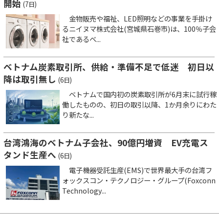
開始
(7日)
金物販売や福祉、LED照明などの事業を手掛け
るニイヌマ株式会社(宮城県石巻市)は、100％子会
社であるベ...
ベトナム炭素取引所、供給・準備不足で低迷 初日以
降は取引無し
(6日)
ベトナムで国内初の炭素取引所が6月末に試行稼
働したものの、初日の取引以降、1か月余りにわた
り新たな...
台湾鴻海のベトナム子会社、90億円増資 EV充電ス
タンド生産へ
(6日)
電子機器受託生産(EMS)で世界最大手の台湾フ
ォックスコン・テクノロジー・グループ(Foxconn
Technology...