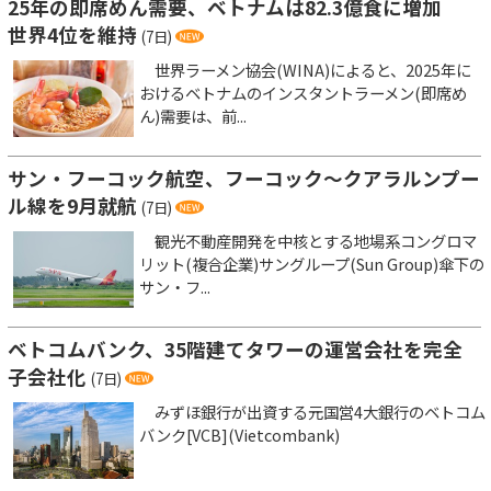
25年の即席めん需要、ベトナムは82.3億食に増加
世界4位を維持
(7日)
世界ラーメン協会(WINA)によると、2025年に
おけるベトナムのインスタントラーメン(即席め
ん)需要は、前...
サン・フーコック航空、フーコック～クアラルンプー
ル線を9月就航
(7日)
観光不動産開発を中核とする地場系コングロマ
リット(複合企業)サングループ(Sun Group)傘下の
サン・フ...
ベトコムバンク、35階建てタワーの運営会社を完全
子会社化
(7日)
みずほ銀行が出資する元国営4大銀行のベトコム
バンク[VCB](Vietcombank)