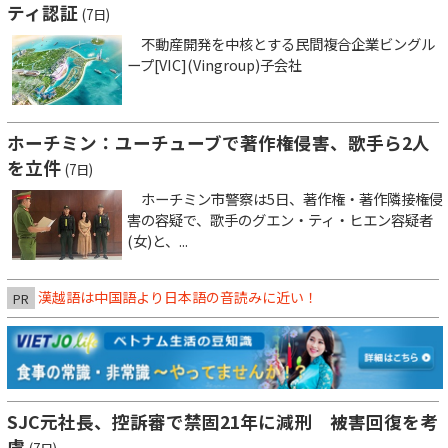
ティ認証
(7日)
不動産開発を中核とする民間複合企業ビングル
ープ[VIC](Vingroup)子会社
ホーチミン：ユーチューブで著作権侵害、歌手ら2人
を立件
(7日)
ホーチミン市警察は5日、著作権・著作隣接権侵
害の容疑で、歌手のグエン・ティ・ヒエン容疑者
(女)と、...
漢越語は中国語より日本語の音読みに近い！
PR
SJC元社長、控訴審で禁固21年に減刑 被害回復を考
慮