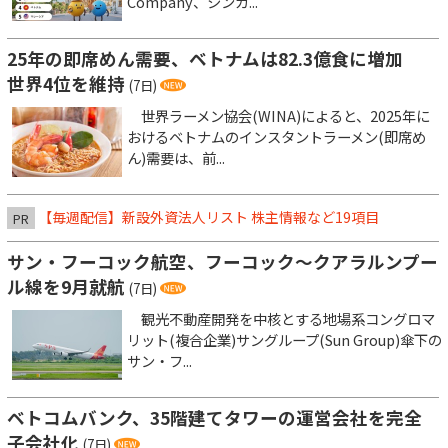
Company、シンガ...
25年の即席めん需要、ベトナムは82.3億食に増加
世界4位を維持
(7日)
世界ラーメン協会(WINA)によると、2025年に
おけるベトナムのインスタントラーメン(即席め
ん)需要は、前...
【毎週配信】新設外資法人リスト 株主情報など19項目
PR
サン・フーコック航空、フーコック～クアラルンプー
ル線を9月就航
(7日)
観光不動産開発を中核とする地場系コングロマ
リット(複合企業)サングループ(Sun Group)傘下の
サン・フ...
ベトコムバンク、35階建てタワーの運営会社を完全
子会社化
(7日)