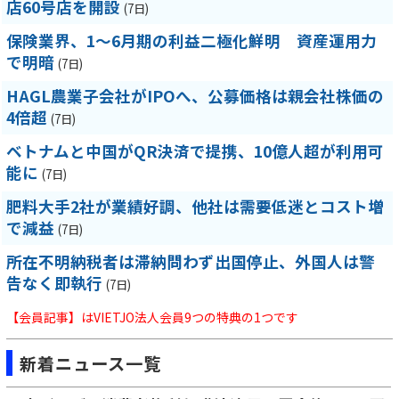
店60号店を開設
(7日)
保険業界、1～6月期の利益二極化鮮明 資産運用力
で明暗
(7日)
HAGL農業子会社がIPOへ、公募価格は親会社株価の
4倍超
(7日)
ベトナムと中国がQR決済で提携、10億人超が利用可
能に
(7日)
肥料大手2社が業績好調、他社は需要低迷とコスト増
で減益
(7日)
所在不明納税者は滞納問わず出国停止、外国人は警
告なく即執行
(7日)
【会員記事】はVIETJO法人会員9つの特典の1つです
新着ニュース一覧