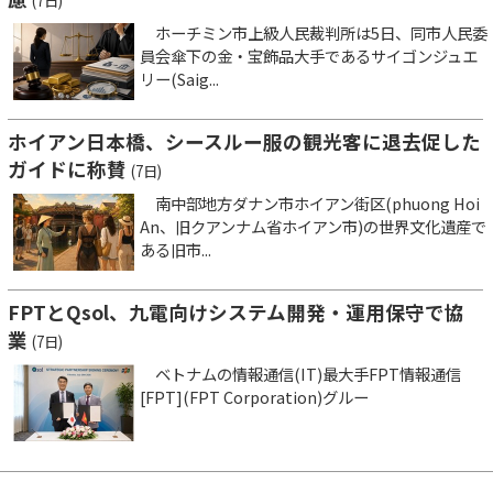
(7日)
ホーチミン市上級人民裁判所は5日、同市人民委
員会傘下の金・宝飾品大手であるサイゴンジュエ
リー(Saig...
ホイアン日本橋、シースルー服の観光客に退去促した
ガイドに称賛
(7日)
南中部地方ダナン市ホイアン街区(phuong Hoi
An、旧クアンナム省ホイアン市)の世界文化遺産で
ある旧市...
FPTとQsol、九電向けシステム開発・運用保守で協
業
(7日)
ベトナムの情報通信(IT)最大手FPT情報通信
[FPT](FPT Corporation)グルー