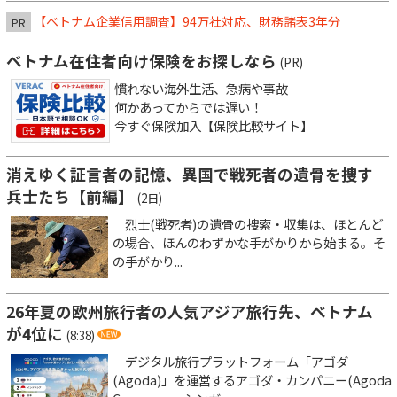
【ベトナム企業信用調査】94万社対応、財務諸表3年分
PR
ベトナム在住者向け保険をお探しなら
(PR)
慣れない海外生活、急病や事故
何かあってからでは遅い！
今すぐ保険加入【保険比較サイト】
消えゆく証言者の記憶、異国で戦死者の遺骨を捜す
兵士たち【前編】
(2日)
烈士(戦死者)の遺骨の捜索・収集は、ほとんど
の場合、ほんのわずかな手がかりから始まる。そ
の手がかり...
26年夏の欧州旅行者の人気アジア旅行先、ベトナム
が4位に
(8:38)
デジタル旅行プラットフォーム「アゴダ
(Agoda)」を運営するアゴダ・カンパニー(Agoda