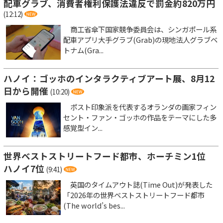
配車グラブ、消費者権利保護法違反で罰金約820万円
(12:12)
商工省傘下国家競争委員会は、シンガポール系
配車アプリ大手グラブ(Grab)の現地法人グラブベ
トナム(Gra...
ハノイ：ゴッホのインタラクティブアート展、8月12
日から開催
(10:20)
ポスト印象派を代表するオランダの画家フィン
セント・ファン・ゴッホの作品をテーマにした多
感覚型イン...
世界ベストストリートフード都市、ホーチミン1位
ハノイ7位
(9:41)
英国のタイムアウト誌(Time Out)が発表した
「2026年の世界ベストストリートフード都市
(The world’s bes...