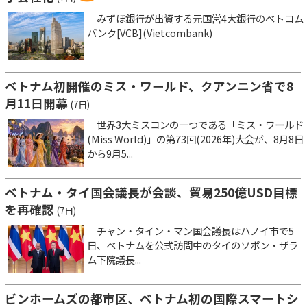
みずほ銀行が出資する元国営4大銀行のベトコム
バンク[VCB](Vietcombank)
ベトナム初開催のミス・ワールド、クアンニン省で8
月11日開幕
(7日)
世界3大ミスコンの一つである「ミス・ワールド
(Miss World)」の第73回(2026年)大会が、8月8日
から9月5...
ベトナム・タイ国会議長が会談、貿易250億USD目標
を再確認
(7日)
チャン・タイン・マン国会議長はハノイ市で5
日、ベトナムを公式訪問中のタイのソポン・ザラ
ム下院議長...
ビンホームズの都市区、ベトナム初の国際スマートシ