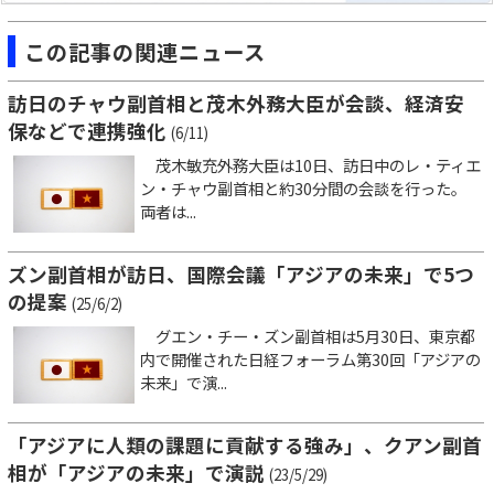
この記事の関連ニュース
訪日のチャウ副首相と茂木外務大臣が会談、経済安
保などで連携強化
(6/11)
茂木敏充外務大臣は10日、訪日中のレ・ティエ
ン・チャウ副首相と約30分間の会談を行った。
両者は...
ズン副首相が訪日、国際会議「アジアの未来」で5つ
の提案
(25/6/2)
グエン・チー・ズン副首相は5月30日、東京都
内で開催された日経フォーラム第30回「アジアの
未来」で演...
「アジアに人類の課題に貢献する強み」、クアン副首
相が「アジアの未来」で演説
(23/5/29)