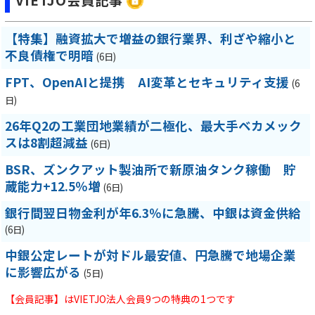
VIETJO会員記事
【特集】融資拡大で増益の銀行業界、利ざや縮小と
不良債権で明暗
(6日)
FPT、OpenAIと提携 AI変革とセキュリティ支援
(6
日)
26年Q2の工業団地業績が二極化、最大手ベカメック
スは8割超減益
(6日)
BSR、ズンクアット製油所で新原油タンク稼働 貯
蔵能力+12.5％増
(6日)
銀行間翌日物金利が年6.3％に急騰、中銀は資金供給
(6日)
中銀公定レートが対ドル最安値、円急騰で地場企業
に影響広がる
(5日)
【会員記事】はVIETJO法人会員9つの特典の1つです