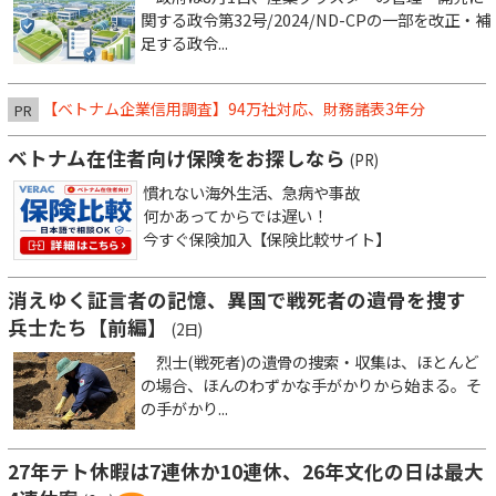
関する政令第32号/2024/ND-CPの一部を改正・補
足する政令...
【ベトナム企業信用調査】94万社対応、財務諸表3年分
PR
ベトナム在住者向け保険をお探しなら
(PR)
慣れない海外生活、急病や事故
何かあってからでは遅い！
今すぐ保険加入【保険比較サイト】
消えゆく証言者の記憶、異国で戦死者の遺骨を捜す
兵士たち【前編】
(2日)
烈士(戦死者)の遺骨の捜索・収集は、ほとんど
の場合、ほんのわずかな手がかりから始まる。そ
の手がかり...
27年テト休暇は7連休か10連休、26年文化の日は最大