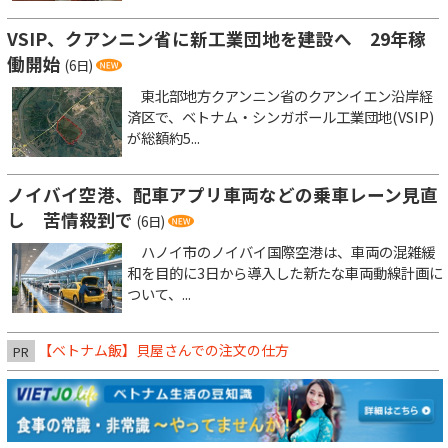
VSIP、クアンニン省に新工業団地を建設へ 29年稼
働開始
(6日)
東北部地方クアンニン省のクアンイエン沿岸経
済区で、ベトナム・シンガポール工業団地(VSIP)
が総額約5...
ノイバイ空港、配車アプリ車両などの乗車レーン見直
し 苦情殺到で
(6日)
ハノイ市のノイバイ国際空港は、車両の混雑緩
和を目的に3日から導入した新たな車両動線計画に
ついて、...
【ベトナム飯】貝屋さんでの注文の仕方
PR