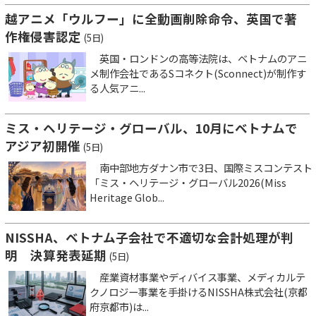
越アニメ「ウルフー」に全動画削除命令、英国で著
作権侵害認定
(5日)
英国・ロンドンの高等法院は、ベトナムのアニ
メ制作会社であるSコネクト(Sconnect)が制作す
る人気アニ...
ミス・ヘリテージ・グローバル、10月にベトナムで
アジア初開催
(5日)
南中部地方ダナン市で3日、国際ミスコンテスト
「ミス・ヘリテージ・グローバル2026(Miss
Heritage Glob...
NISSHA、ベトナム子会社で不適切な会計処理が判
明 決算発表延期
(5日)
産業資材事業やディバイス事業、メディカルテ
クノロジー事業を手掛けるNISSHA株式会社(京都
府京都市)は...