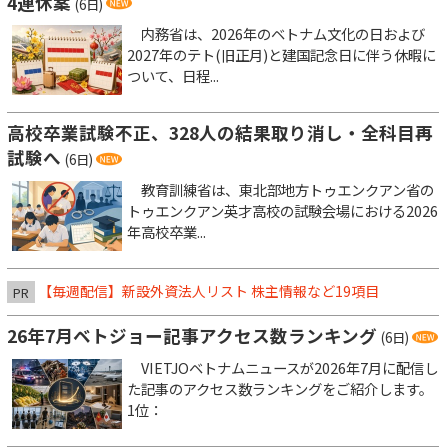
4連休案
(6日)
内務省は、2026年のベトナム文化の日および
2027年のテト(旧正月)と建国記念日に伴う休暇に
ついて、日程...
高校卒業試験不正、328人の結果取り消し・全科目再
試験へ
(6日)
教育訓練省は、東北部地方トゥエンクアン省の
トゥエンクアン英才高校の試験会場における2026
年高校卒業...
【毎週配信】新設外資法人リスト 株主情報など19項目
PR
26年7月ベトジョー記事アクセス数ランキング
(6日)
VIETJOベトナムニュースが2026年7月に配信し
た記事のアクセス数ランキングをご紹介します。
1位：