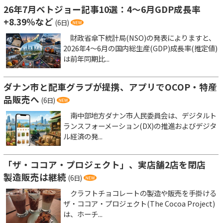
26年7月ベトジョー記事10選：4～6月GDP成長率
+8.39％など
(6日)
財政省傘下統計局(NSO)の発表によりますと、
2026年4～6月の国内総生産(GDP)成長率(推定値)
は前年同期比...
ダナン市と配車グラブが提携、アプリでOCOP・特産
品販売へ
(6日)
南中部地方ダナン市人民委員会は、デジタルト
ランスフォーメーション(DX)の推進およびデジタ
ル経済の発...
「ザ・ココア・プロジェクト」、実店舗2店を閉店
製造販売は継続
(6日)
クラフトチョコレートの製造や販売を手掛ける
ザ・ココア・プロジェクト(The Cocoa Project)
は、ホーチ...