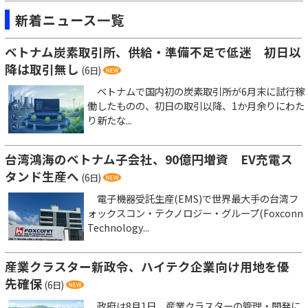
新着ニュース一覧
ベトナム炭素取引所、供給・準備不足で低迷 初日以
降は取引無し
(6日)
ベトナムで国内初の炭素取引所が6月末に試行稼
働したものの、初日の取引以降、1か月余りにわた
り新たな...
台湾鴻海のベトナム子会社、90億円増資 EV充電ス
タンド生産へ
(6日)
電子機器受託生産(EMS)で世界最大手の台湾フ
ォックスコン・テクノロジー・グループ(Foxconn
Technology...
産業クラスター新政令、ハイテク企業向け用地を優
先確保
(6日)
政府は8月1日、産業クラスターの管理・開発に