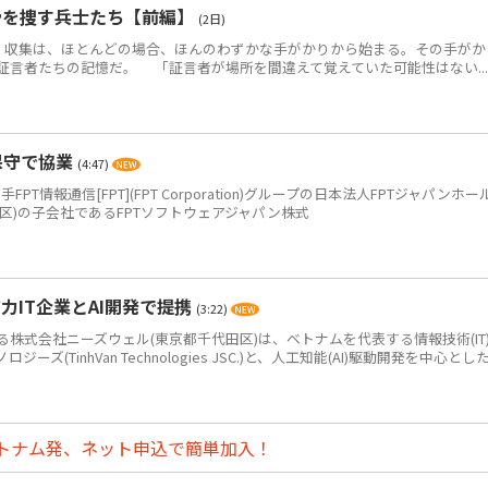
骨を捜す兵士たち【前編】
(2日)
・収集は、ほとんどの場合、ほんのわずかな手がかりから始まる。その手がか
証言者たちの記憶だ。 「証言者が場所を間違えて覚えていた可能性はない...
保守で協業
(4:47)
PT情報通信[FPT](FPT Corporation)グループの日本法人FPTジャパンホー
区)の子会社であるFPTソフトウェアジャパン株式
IT企業とAI開発で提携
(3:22)
式会社ニーズウェル(東京都千代田区)は、ベトナムを代表する情報技術(IT
(TinhVan Technologies JSC.)と、人工知能(AI)駆動開発を中心とした.
トナム発、ネット申込で簡単加入！