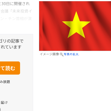
30日に開催され
資会議「未来投資イ
ミン・チン首相が演
ゴリの記事で
されています
イメージ画像
写真の拡大.
読み放題
お届け
料