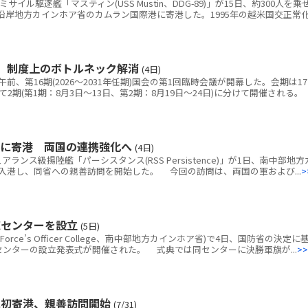
ル駆逐艦「マスティン(USS Mustin、DDG-89)」が15日、約300人を乗
沿岸地方カインホア省のカムラン国際港に寄港した。1995年の越米国交正常
 制度上のボトルネック解消
(4日)
、第16期(2026～2031年任期)国会の第1回臨時会議が開幕した。会期は1
2期(第1期：8月3日～13日、第2期：8月19日～24日)に分けて開催される。
港に寄港 両国の連携強化へ
(4日)
ス級揚陸艦「パーシスタンス(RSS Persistence)」が1日、南中部地方
入港し、同省への親善訪問を開始した。 今回の訪問は、両国の軍および...
>
練センターを設立
(5日)
rce’s Officer College、南中部地方カインホア省)で4日、国防省の決定に
練センターの設立発表式が開催された。 式典では同センターに決勝軍旗が...
>>
に初寄港、親善訪問開始
(7/31)