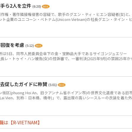
手ら2人を立件
(6:20)
作権・著作隣接権侵害の容疑で、歌手のグエン・ティ・ヒエン容疑者(女)と
企業のユニコーン・ベトナム(Unicorn Vietnam)の社長グエン・タイン・
害回復を考慮
(5:12)
は5日、同市人民委員会傘下の金・宝飾品大手であるサイゴンジュエリー
JC)の元社長レ・トゥイ・ハン被告(女)の控訴審で、一審判決(2025年9月)の禁固25年か
退去促したガイドに称賛
(5:01)
(phuong Hoi An、旧クアンナム省ホイアン市)の世界文化遺産である旧
 Lai Vien、別称：日本橋、橋寺)」で、露出度の高いシースルーの衣装を着た外
【R-VIETNAM】