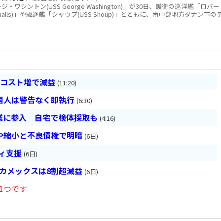
シントン(USS George Washington)」が30日、護衛の巡洋艦「ロバー
 Smalls)」や駆逐艦「シャウプ(USS Shoup)」とともに、南中部地方ダナン市の
とコスト増で減益
(11:20)
国人は警告なく即執行
(6:30)
業に参入 自宅で検体採取も
(4:16)
や縮小と不良債権で明暗
(6日)
ティ支援
(6日)
ベカメックスは8割超減益
(6日)
1つです