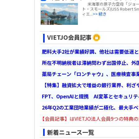
米海軍の原子力空母「ジョージ・ワ
ト・スモールズ(USS Robert
ィエ...
>> 続き
VIETJO会員記事
肥料大手2社が業績好調、他社は需要低迷
所在不明納税者は滞納問わず出国停止、外
薬局チェーン「ロンチャウ」、医療検査事
【特集】融資拡大で増益の銀行業界、利ざ
FPT、OpenAIと提携 AI変革とセキュリ
26年Q2の工業団地業績が二極化、最大手
【会員記事】はVIETJO法人会員9つの特典の
新着ニュース一覧