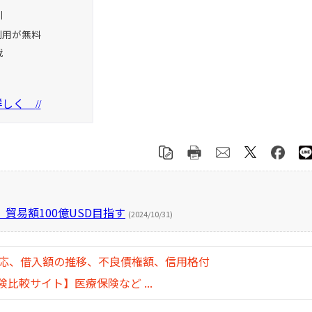
引
利用が無料
載
を詳しく
//
貿易額100億USD目指す
(2024/10/31)
対応、借入額の推移、不良債権額、信用格付
比較サイト】医療保険など ...