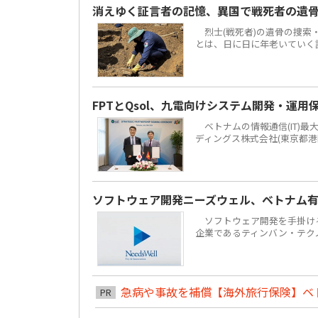
消えゆく証言者の記憶、異国で戦死者の遺
烈士(戦死者)の遺骨の捜索
とは、日に日に年老いていく
FPTとQsol、九電向けシステム開発・運用
ベトナムの情報通信(IT)最大手F
ディングス株式会社(東京都港
ソフトウェア開発ニーズウェル、ベトナム有力
ソフトウェア開発を手掛ける株
企業であるティンバン・テクノロジーズ
急病や事故を補償【海外旅行保険】ベ
PR