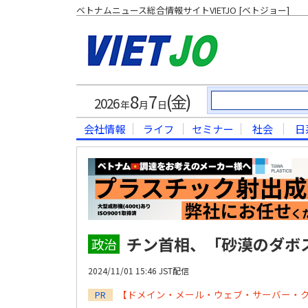
ベトナムニュース総合情報サイトVIETJO [ベトジョー]
8
7
(金)
2026
年
月
日
会社情報
ライフ
セミナー
社会
日
チン首相、「砂漠のダボ
政治
2024/11/01 15:46 JST配信
【ドメイン・メール・ウェブ・サーバー・
PR