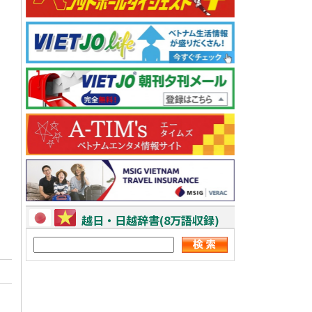
越日・日越辞書(8万語収録)