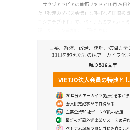
サウジアラビアの首都リヤドで10月29日と
た「砂漠のダボス会議」と呼ばれる国際投
ニシアチブ(FII)」で、ベトナムのファム・
説した。チン首相は、「私たちは...
日系、経済、政治、統計、法律カテ
30日を超えたものはアーカイブ化
残り516文字
20年分のアーカイブ(過去)記事が
会員限定記事が毎日読める
主要企業50社データが読み放題
最新の新設外資企業リストを毎週
ベトナム企業の簡易財務調査が無