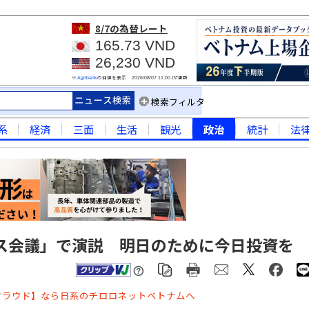
8/7
の為替レート
165.73 VND
26,230 VND
※
の仲値を表示
JST更新
Agribank
2026/08/07 11:00
検索フィルタ
系
経済
三面
生活
観光
政治
統計
法
ス会議」で演説 明日のために今日投資を
クラウド】なら日系のチロロネットベトナムへ