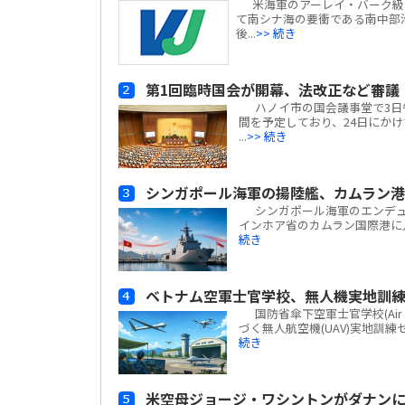
米海軍のアーレイ・バーク級ミサイ
て南シナ海の要衝である南中部
後...
>> 続き
第1回臨時国会が開幕、法改正など審議
ハノイ市の国会議事堂で3日午前
間を予定しており、24日にかけて
...
>> 続き
シンガポール海軍の揚陸艦、カムラン
シンガポール海軍のエンデュアラン
インホア省のカムラン国際港に
続き
ベトナム空軍士官学校、無人機実地訓
国防省傘下空軍士官学校(Air Fo
づく無人航空機(UAV)実地訓
続き
米空母ジョージ・ワシントンがダナン