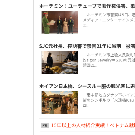
ホーチミン：ユーチューブで著作権侵害、歌
ホーチミン市警察は5日、著
メディア・エンターテインメント
エ...
SJC元社長、控訴審で禁固21年に減刑 被
ホーチミン市上級人民裁判所
(Saigon Jewelry＝S
禁固21...
ホイアン日本橋、シースルー服の観光客に
南中部地方ダナン市ホイアン街区
街のシンボルの「来遠橋(Cau
国...
15年以上の人材紹介実績！ベトナム就職は
PR