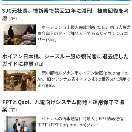
SJC元社長、控訴審で禁固21年に減刑 被害回復を考
慮
(7日)
ホーチミン市上級人民裁判所は5日、同市人民委
員会傘下の金・宝飾品大手であるサイゴンジュエ
リー(Saig...
ホイアン日本橋、シースルー服の観光客に退去促した
ガイドに称賛
(7日)
南中部地方ダナン市ホイアン街区(phuong Hoi
An、旧クアンナム省ホイアン市)の世界文化遺産で
ある旧市...
FPTとQsol、九電向けシステム開発・運用保守で協
業
(7日)
ベトナムの情報通信(IT)最大手FPT情報通信
[FPT](FPT Corporation)グルー