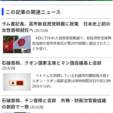
この記事の関連ニュース
ラム書記長、高市新自民党総裁に祝電 日本史上初の
女性首相就任へ
(25/10/6)
4日に行われた自民党総裁選で、前経済安全保障
担当相の高市早苗氏が第29代総裁に選出されたこ
とを受け...
石破首相、クオン国家主席とマン国会議長と会談
(25/4/29)
ベトナムを訪問している石破茂内閣総理大臣と
ルオン・クオン国家主席は現地時間28日午前11時
20分から約...
石破首相、チン首相と会談 外務・防衛次官級協議
の創設で一致
(25/4/28)