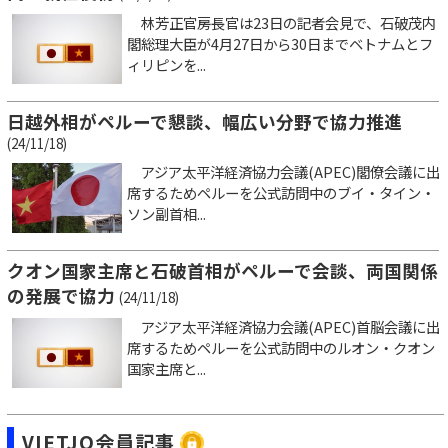
林芳正官房長官は23日の記者会見で、石破茂内
閣総理大臣が4月27日から30日までベトナムとフ
ィリピンを...
日越外相がペルーで懇談、幅広い分野で協力推進
(24/11/18)
アジア太平洋経済協力会議(APEC)閣僚会議に出
席するためペルーを公式訪問中のブイ・タイン・
ソン副首相...
クオン国家主席と石破首相がペルーで会談、両国関係
の発展で協力
(24/11/18)
アジア太平洋経済協力会議(APEC)首脳会議に出
席するためペルーを公式訪問中のルオン・クオン
国家主席と...
VIETJO会員記事