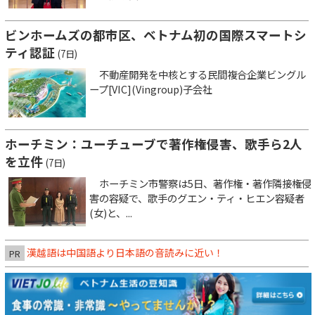
ビンホームズの都市区、ベトナム初の国際スマートシ
ティ認証
(7日)
不動産開発を中核とする民間複合企業ビングル
ープ[VIC](Vingroup)子会社
ホーチミン：ユーチューブで著作権侵害、歌手ら2人
を立件
(7日)
ホーチミン市警察は5日、著作権・著作隣接権侵
害の容疑で、歌手のグエン・ティ・ヒエン容疑者
(女)と、...
漢越語は中国語より日本語の音読みに近い！
PR