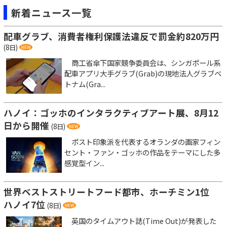
新着ニュース一覧
配車グラブ、消費者権利保護法違反で罰金約820万円
(8日)
商工省傘下国家競争委員会は、シンガポール系
配車アプリ大手グラブ(Grab)の現地法人グラブベ
トナム(Gra...
ハノイ：ゴッホのインタラクティブアート展、8月12
日から開催
(8日)
ポスト印象派を代表するオランダの画家フィン
セント・ファン・ゴッホの作品をテーマにした多
感覚型イン...
世界ベストストリートフード都市、ホーチミン1位
ハノイ7位
(8日)
英国のタイムアウト誌(Time Out)が発表した