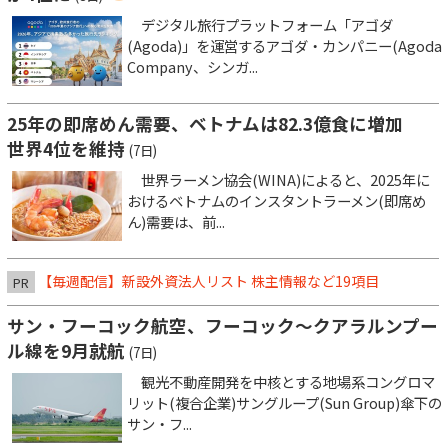
デジタル旅行プラットフォーム「アゴダ
(Agoda)」を運営するアゴダ・カンパニー(Agoda
Company、シンガ...
25年の即席めん需要、ベトナムは82.3億食に増加
世界4位を維持
(7日)
世界ラーメン協会(WINA)によると、2025年に
おけるベトナムのインスタントラーメン(即席め
ん)需要は、前...
【毎週配信】新設外資法人リスト 株主情報など19項目
PR
サン・フーコック航空、フーコック～クアラルンプー
ル線を9月就航
(7日)
観光不動産開発を中核とする地場系コングロマ
リット(複合企業)サングループ(Sun Group)傘下の
サン・フ...