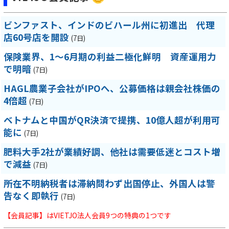
ビンファスト、インドのビハール州に初進出 代理
店60号店を開設
(7日)
保険業界、1～6月期の利益二極化鮮明 資産運用力
で明暗
(7日)
HAGL農業子会社がIPOへ、公募価格は親会社株価の
4倍超
(7日)
ベトナムと中国がQR決済で提携、10億人超が利用可
能に
(7日)
肥料大手2社が業績好調、他社は需要低迷とコスト増
で減益
(7日)
所在不明納税者は滞納問わず出国停止、外国人は警
告なく即執行
(7日)
【会員記事】はVIETJO法人会員9つの特典の1つです