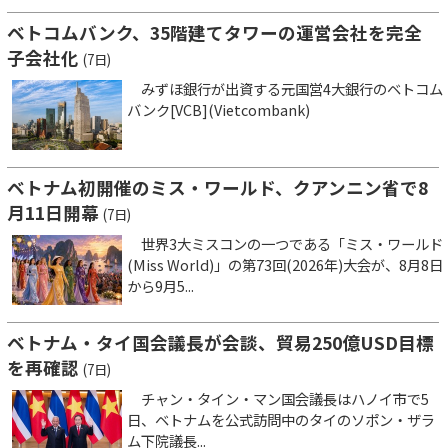
ベトコムバンク、35階建てタワーの運営会社を完全
子会社化
(7日)
みずほ銀行が出資する元国営4大銀行のベトコム
バンク[VCB](Vietcombank)
ベトナム初開催のミス・ワールド、クアンニン省で8
月11日開幕
(7日)
世界3大ミスコンの一つである「ミス・ワールド
(Miss World)」の第73回(2026年)大会が、8月8日
から9月5...
ベトナム・タイ国会議長が会談、貿易250億USD目標
を再確認
(7日)
チャン・タイン・マン国会議長はハノイ市で5
日、ベトナムを公式訪問中のタイのソポン・ザラ
ム下院議長...