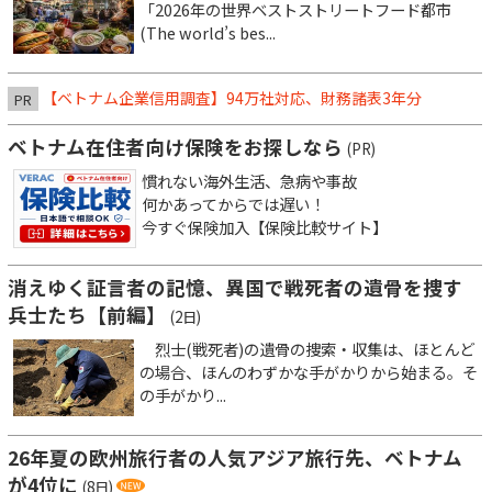
「2026年の世界ベストストリートフード都市
(The world’s bes...
【ベトナム企業信用調査】94万社対応、財務諸表3年分
PR
ベトナム在住者向け保険をお探しなら
(PR)
慣れない海外生活、急病や事故
何かあってからでは遅い！
今すぐ保険加入【保険比較サイト】
消えゆく証言者の記憶、異国で戦死者の遺骨を捜す
兵士たち【前編】
(2日)
烈士(戦死者)の遺骨の捜索・収集は、ほとんど
の場合、ほんのわずかな手がかりから始まる。そ
の手がかり...
26年夏の欧州旅行者の人気アジア旅行先、ベトナム
が4位に
(8日)