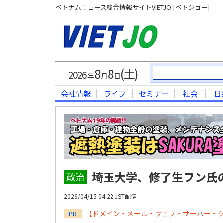
ベトナムニュース総合情報サイトVIETJO [ベトジョー]
8
8
(土)
2026
年
月
日
会社情報
ライフ
セミナー
社会
日
埼玉大学、修了生フン氏
政治
2026/04/15 04:22 JST配信
【ドメイン・メール・ウェブ・サーバー・
PR