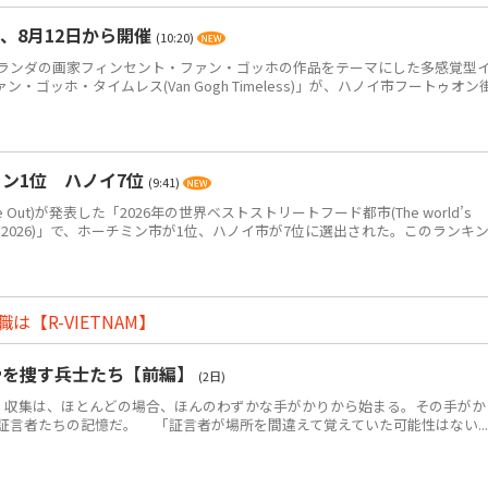
、8月12日から開催
(10:20)
ンダの画家フィンセント・ファン・ゴッホの作品をテーマにした多感覚型
ゴッホ・タイムレス(Van Gogh Timeless)」が、ハノイ市フートゥオン
ン1位 ハノイ7位
(9:41)
Out)が発表した「2026年の世界ベストストリートフード都市(The world’s
eet food in 2026)」で、ホーチミン市が1位、ハノイ市が7位に選出された。このランキ
【R-VIETNAM】
骨を捜す兵士たち【前編】
(2日)
・収集は、ほとんどの場合、ほんのわずかな手がかりから始まる。その手がか
証言者たちの記憶だ。 「証言者が場所を間違えて覚えていた可能性はない...