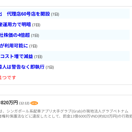
 代理店60号店を開設
(7日)
産運用力で明暗
(7日)
会社株価の4倍超
(7日)
超が利用可能に
(7日)
とコスト増で減益
(7日)
国人は警告なく即執行
(7日)
1つです
820万円
(12:12)
、シンガポール系配車アプリ大手グラブ(Grab)の現地法人グラブベトナム
、消費者権利保護法などに違反したとして、罰金13億6000万VND(約820万円)の行政