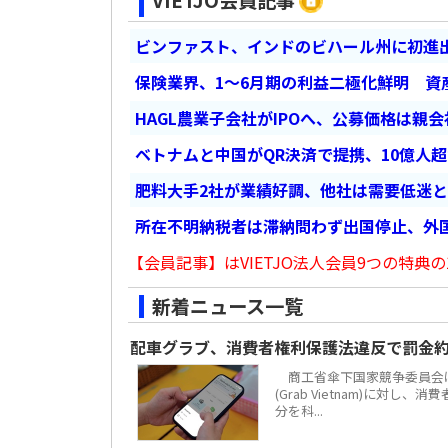
VIETJO会員記事
ビンファスト、インドのビハール州に初進出
保険業界、1～6月期の利益二極化鮮明 資
HAGL農業子会社がIPOへ、公募価格は親
ベトナムと中国がQR決済で提携、10億人
肥料大手2社が業績好調、他社は需要低迷
所在不明納税者は滞納問わず出国停止、外
【会員記事】はVIETJO法人会員9つの特典の
新着ニュース一覧
配車グラブ、消費者権利保護法違反で罰金約
商工省傘下国家競争委員会は
(Grab Vietnam)に対し
分を科...