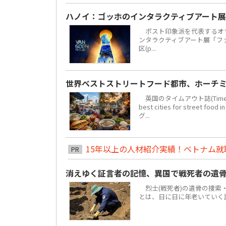
ハノイ：ゴッホのインタラクティブアート展
ポスト印象派を代表するオラ
ンタラクティブアート展「ファン・
区(p...
世界ベストストリートフード都市、ホーチミ
英国のタイムアウト誌(Time 
best cities for str
グ...
15年以上の人材紹介実績！ベトナム就職は
PR
消えゆく証言者の記憶、異国で戦死者の遺
烈士(戦死者)の遺骨の捜索
とは、日に日に年老いていく