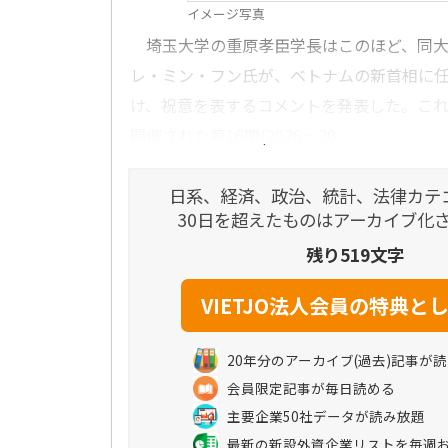
イメージ写真
埼玉大学の重原孝臣学長はこのほど、同大
レ・ミン・フン氏が、ベトナムの新首相に
け、祝意を表するコメントを発表した。これ
開催された第16期(2026～20...
日系、経済、政治、統計、法律カテ
30日を超えたものはアーカイブ化
残り519文字
20年分のアーカイブ(過去)記事が
会員限定記事が毎日読める
主要企業50社データが読み放題
最新の新設外資企業リストを毎週