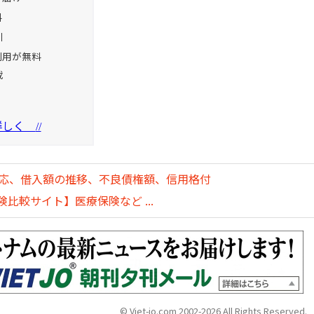
料
引
利用が無料
載
を詳しく
//
対応、借入額の推移、不良債権額、信用格付
比較サイト】医療保険など ...
© Viet-jo.com 2002-2026 All Rights Reserved.