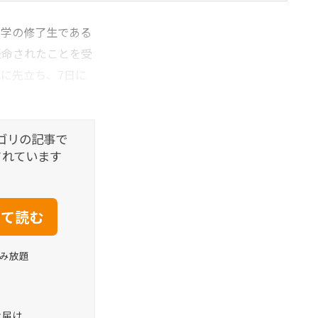
学の修了生である
任命されたことを受
に先立ち、7日に
ゴリの記事で
されています
読み放題
お届け