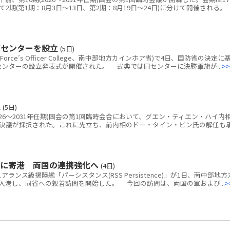
2期(第1期：8月3日～13日、第2期：8月19日～24日)に分けて開催される。
練センターを設立
(5日)
rce’s Officer College、南中部地方カインホア省)で4日、国防省の決定に
練センターの設立発表式が開催された。 式典では同センターに決勝軍旗が...
>>
認
(5日)
026～2031年任期)国会の第1回臨時会合において、グエン・ティエン・ハイ内
決議が採択された。これに先立ち、前内相のドー・タイン・ビン氏の解任も
港に寄港 両国の連携強化へ
(4日)
ス級揚陸艦「パーシスタンス(RSS Persistence)」が1日、南中部地方
入港し、同省への親善訪問を開始した。 今回の訪問は、両国の軍および...
>