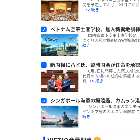
間を予定しており、24日にかけて
...
>> 続き
ベトナム空軍士官学校、無人機実地訓
国防省傘下空軍士官学校(Air Fo
づく無人航空機(UAV)実地訓
続き
新内相にハイ氏、臨時国会が任命を承
8月3日に開幕した第16期(2
代行の内相への任命を承認する
認...
>> 続き
シンガポール海軍の揚陸艦、カムラン
シンガポール海軍のエンデュアラン
インホア省のカムラン国際港に
続き