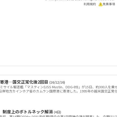
利用規約
免責事項
寄港―国交正常化後2回目
(16/12/16)
ル駆逐艦「マスティン(USS Mustin、DDG-89)」が15日、約300人を乗
沿岸地方カインホア省のカムラン国際港に寄港した。1995年の越米国交正常
 制度上のボトルネック解消
(4日)
、第16期(2026～2031年任期)国会の第1回臨時会議が開幕した。会期は1