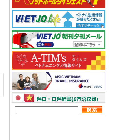
越日・日越辞書(8万語収録)