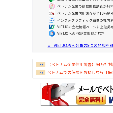
ベトナム企業の簡易財務調査が無
ベトナム企業信用調査が全10％割
インフォグラフィック画像の社内
VIETJOの会社情報ページに上位掲
VIETJOへのPR記事掲載が無料
VIETJO法人会員の9つの特典
\\
【ベトナム企業信用調査】94万社
PR
ベトナムでの保険をお探しなら【保険
PR