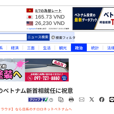
8/7
の為替レート
165.73 VND
26,230 VND
※
の仲値を表示
JST更新
Agribank
2026/08/07 18:00
検索フィルタ
系
経済
三面
生活
観光
政治
統計
法
のベトナム新首相就任に祝意
クラウド】なら日系のチロロネットベトナムへ