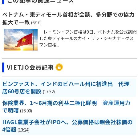
ベトナム・東ティモール首相が会談、多分野での協力
拡大で一致
(6/10)
レ・ミン・フン首相は9日、ベトナムを公式訪問
した東ティモールのカイ・ララ・シャナナ・グス
マン首相...
VIETJO会員記事
ビンファスト、インドのビハール州に初進出 代理
店60号店を開設
(17:52)
保険業界、1～6月期の利益二極化鮮明 資産運用力
で明暗
(16:00)
HAGL農業子会社がIPOへ、公募価格は親会社株価の
4倍超
(13:24)