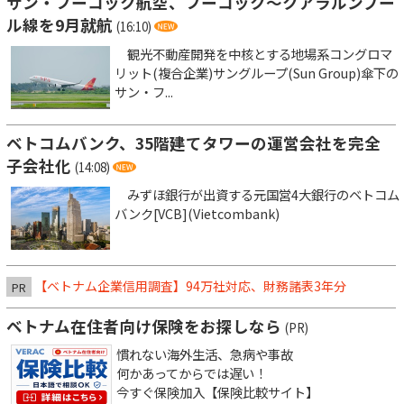
サン・フーコック航空、フーコック～クアラルンプー
ル線を9月就航
(16:10)
観光不動産開発を中核とする地場系コングロマ
リット(複合企業)サングループ(Sun Group)傘下の
サン・フ...
ベトコムバンク、35階建てタワーの運営会社を完全
子会社化
(14:08)
みずほ銀行が出資する元国営4大銀行のベトコム
バンク[VCB](Vietcombank)
【ベトナム企業信用調査】94万社対応、財務諸表3年分
PR
ベトナム在住者向け保険をお探しなら
(PR)
慣れない海外生活、急病や事故
何かあってからでは遅い！
今すぐ保険加入【保険比較サイト】