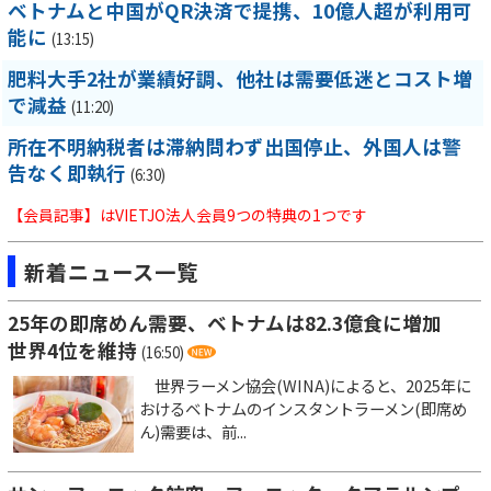
ベトナムと中国がQR決済で提携、10億人超が利用可
能に
(13:15)
肥料大手2社が業績好調、他社は需要低迷とコスト増
で減益
(11:20)
所在不明納税者は滞納問わず出国停止、外国人は警
告なく即執行
(6:30)
【会員記事】はVIETJO法人会員9つの特典の1つです
新着ニュース一覧
25年の即席めん需要、ベトナムは82.3億食に増加
世界4位を維持
(16:50)
世界ラーメン協会(WINA)によると、2025年に
おけるベトナムのインスタントラーメン(即席め
ん)需要は、前...