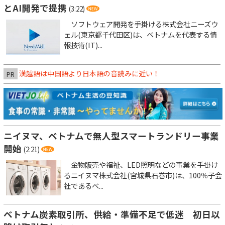
とAI開発で提携
(3:22)
ソフトウェア開発を手掛ける株式会社ニーズウ
ェル(東京都千代田区)は、ベトナムを代表する情
報技術(IT)...
漢越語は中国語より日本語の音読みに近い！
PR
ニイヌマ、ベトナムで無人型スマートランドリー事業
開始
(2:21)
金物販売や福祉、LED照明などの事業を手掛け
るニイヌマ株式会社(宮城県石巻市)は、100％子会
社であるベ...
ベトナム炭素取引所、供給・準備不足で低迷 初日以