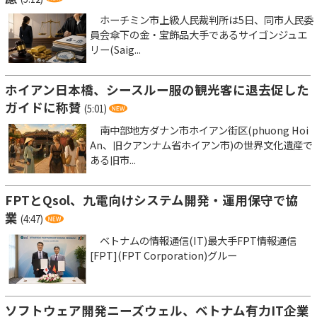
ホーチミン市上級人民裁判所は5日、同市人民委
員会傘下の金・宝飾品大手であるサイゴンジュエ
リー(Saig...
ホイアン日本橋、シースルー服の観光客に退去促した
ガイドに称賛
(5:01)
南中部地方ダナン市ホイアン街区(phuong Hoi
An、旧クアンナム省ホイアン市)の世界文化遺産で
ある旧市...
FPTとQsol、九電向けシステム開発・運用保守で協
業
(4:47)
ベトナムの情報通信(IT)最大手FPT情報通信
[FPT](FPT Corporation)グルー
ソフトウェア開発ニーズウェル、ベトナム有力IT企業