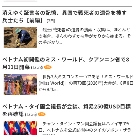
消えゆく証言者の記憶、異国で戦死者の遺骨を捜す
兵士たち【前編】
(2日)
烈士(戦死者)の遺骨の捜索・収集は、ほとんど
の場合、ほんのわずかな手がかりから始まる。そ
の手がかり...
ベトナム初開催のミス・ワールド、クアンニン省で8
月11日開幕
(13:58)
世界3大ミスコンの一つである「ミス・ワールド
(Miss World)」の第73回(2026年)大会が、8月8日
から9月5...
ベトナム・タイ国会議長が会談、貿易250億USD目標
を再確認
(13:56)
チャン・タイン・マン国会議長はハノイ市で5
日、ベトナムを公式訪問中のタイのソポン・ザラ