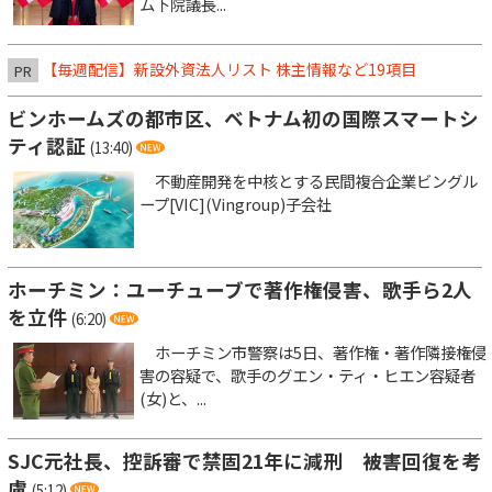
ム下院議長...
【毎週配信】新設外資法人リスト 株主情報など19項目
PR
ビンホームズの都市区、ベトナム初の国際スマートシ
ティ認証
(13:40)
不動産開発を中核とする民間複合企業ビングル
ープ[VIC](Vingroup)子会社
ホーチミン：ユーチューブで著作権侵害、歌手ら2人
を立件
(6:20)
ホーチミン市警察は5日、著作権・著作隣接権侵
害の容疑で、歌手のグエン・ティ・ヒエン容疑者
(女)と、...
SJC元社長、控訴審で禁固21年に減刑 被害回復を考
慮
(5:12)