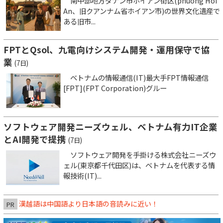
南中部地方ダナン市ホイアン街区(phuong Hoi
An、旧クアンナム省ホイアン市)の世界文化遺産で
ある旧市...
FPTとQsol、九電向けシステム開発・運用保守で協
業
(7日)
ベトナムの情報通信(IT)最大手FPT情報通信
[FPT](FPT Corporation)グルー
ソフトウェア開発ニーズウェル、ベトナム有力IT企業
とAI開発で提携
(7日)
ソフトウェア開発を手掛ける株式会社ニーズウ
ェル(東京都千代田区)は、ベトナムを代表する情
報技術(IT)...
漢越語は中国語より日本語の音読みに近い！
PR