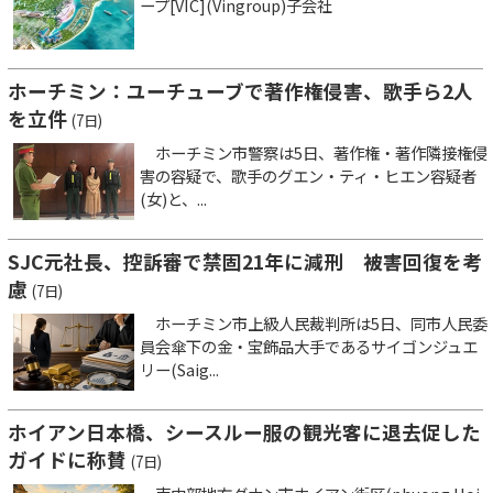
ープ[VIC](Vingroup)子会社
ホーチミン：ユーチューブで著作権侵害、歌手ら2人
を立件
(7日)
ホーチミン市警察は5日、著作権・著作隣接権侵
害の容疑で、歌手のグエン・ティ・ヒエン容疑者
(女)と、...
SJC元社長、控訴審で禁固21年に減刑 被害回復を考
慮
(7日)
ホーチミン市上級人民裁判所は5日、同市人民委
員会傘下の金・宝飾品大手であるサイゴンジュエ
リー(Saig...
ホイアン日本橋、シースルー服の観光客に退去促した
ガイドに称賛
(7日)