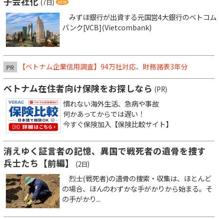
子会社化
(7日)
みずほ銀行が出資する元国営4大銀行のベトコム
バンク[VCB](Vietcombank)
【ベトナム企業信用調査】94万社対応、財務諸表3年分
PR
ベトナム在住者向け保険をお探しなら
(PR)
慣れない海外生活、急病や事故
何かあってからでは遅い！
今すぐ保険加入【保険比較サイト】
消えゆく証言者の記憶、異国で戦死者の遺骨を捜す
兵士たち【前編】
(2日)
烈士(戦死者)の遺骨の捜索・収集は、ほとんど
の場合、ほんのわずかな手がかりから始まる。そ
の手がかり...