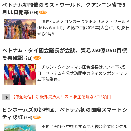
ベトナム初開催のミス・ワールド、クアンニン省で8
月11日開幕
(7日)
世界3大ミスコンの一つである「ミス・ワールド
(Miss World)」の第73回(2026年)大会が、8月8日
から9月5...
ベトナム・タイ国会議長が会談、貿易250億USD目標
を再確認
(7日)
チャン・タイン・マン国会議長はハノイ市で5
日、ベトナムを公式訪問中のタイのソポン・ザラ
ム下院議長...
【毎週配信】新設外資法人リスト 株主情報など19項目
PR
ビンホームズの都市区、ベトナム初の国際スマートシ
ティ認証
(7日)
不動産開発を中核とする民間複合企業ビングル