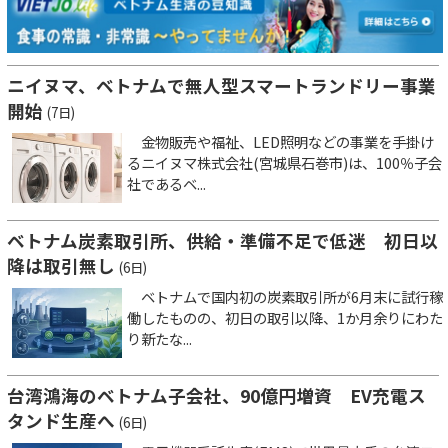
ニイヌマ、ベトナムで無人型スマートランドリー事業
開始
(7日)
金物販売や福祉、LED照明などの事業を手掛け
るニイヌマ株式会社(宮城県石巻市)は、100％子会
社であるベ...
ベトナム炭素取引所、供給・準備不足で低迷 初日以
降は取引無し
(6日)
ベトナムで国内初の炭素取引所が6月末に試行稼
働したものの、初日の取引以降、1か月余りにわた
り新たな...
台湾鴻海のベトナム子会社、90億円増資 EV充電ス
タンド生産へ
(6日)