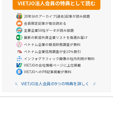
20年分のアーカイブ(過去)記事が読み放題
会員限定記事が毎日読める
主要企業50社データが読み放題
最新の新設外資企業リストを毎週お届け
ベトナム企業の簡易財務調査が無料
ベトナム企業信用調査が全10％割引
インフォグラフィック画像の社内利用が無料
VIETJOの会社情報ページに上位掲載
VIETJOへのPR記事掲載が無料
VIETJO法人会員の9つの特典を詳しく
\\
//