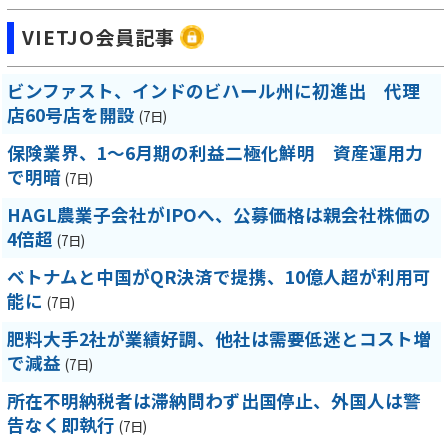
VIETJO会員記事
ビンファスト、インドのビハール州に初進出 代理
店60号店を開設
(7日)
保険業界、1～6月期の利益二極化鮮明 資産運用力
で明暗
(7日)
HAGL農業子会社がIPOへ、公募価格は親会社株価の
4倍超
(7日)
ベトナムと中国がQR決済で提携、10億人超が利用可
能に
(7日)
肥料大手2社が業績好調、他社は需要低迷とコスト増
で減益
(7日)
所在不明納税者は滞納問わず出国停止、外国人は警
告なく即執行
(7日)