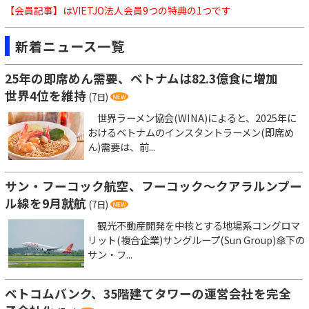
【会員記事】はVIETJO法人会員9つの特典の1つです
新着ニュース一覧
25年の即席めん需要、ベトナムは82.3億食に増加
世界4位を維持
(7日)
世界ラーメン協会(WINA)によると、2025年に
おけるベトナムのインスタントラーメン(即席め
ん)需要は、前...
サン・フーコック航空、フーコック～クアラルンプー
ル線を9月就航
(7日)
観光不動産開発を中核とする地場系コングロマ
リット(複合企業)サングループ(Sun Group)傘下の
サン・フ...
ベトコムバンク、35階建てタワーの運営会社を完全