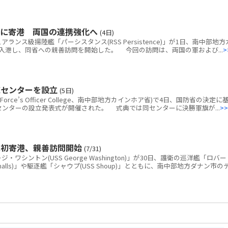
港に寄港 両国の連携強化へ
(4日)
ス級揚陸艦「パーシスタンス(RSS Persistence)」が1日、南中部地方
入港し、同省への親善訪問を開始した。 今回の訪問は、両国の軍および...
>
練センターを設立
(5日)
rce’s Officer College、南中部地方カインホア省)で4日、国防省の決定に
練センターの設立発表式が開催された。 式典では同センターに決勝軍旗が...
>>
に初寄港、親善訪問開始
(7/31)
シントン(USS George Washington)」が30日、護衛の巡洋艦「ロバー
 Smalls)」や駆逐艦「シャウプ(USS Shoup)」とともに、南中部地方ダナン市の