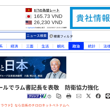
8/7
の為替レート
165.73 VND
26,230 VND
※
の仲値を表示
JST更新
Agribank
2026/08/07 18:00
検索フィルタ
系
経済
三面
生活
観光
政治
統計
法
ールでラム書記長を表敬 防衛協力強化
クラウド】なら日系のチロロネットベトナムへ