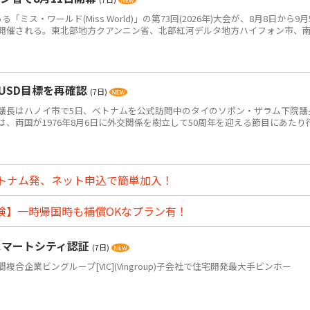
ス・ワールド(Miss World)」の第73回(2026年)大会が、8月8日から9月
開催される。東北部地方クアンニン省、北部紅河デルタ地方ハイフォン市、
USD目標を再確認
(7日)
長はハノイ市で5日、ベトナムを公式訪問中のタイのソポン・ザラム下院議
、両国が1976年8月6日に外交関係を樹立して50周年を迎える節目にあたり
トナム発、ネット申込で簡単加入！
険】一時帰国時も補償OKなプラン有！
スマートシティ認証
(7日)
企業ビングループ[VIC](Vingroup)子会社で住宅開発最大手ビンホー