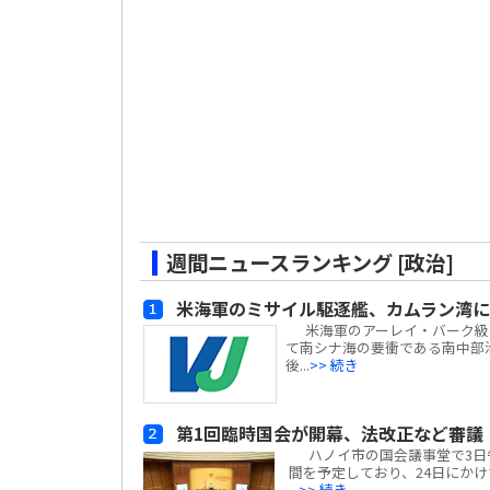
週間ニュースランキング [政治]
米海軍のミサイル駆逐艦、カムラン湾に
米海軍のアーレイ・バーク級ミサイ
て南シナ海の要衝である南中部
後...
>> 続き
第1回臨時国会が開幕、法改正など審議
ハノイ市の国会議事堂で3日午前
間を予定しており、24日にかけて
...
>> 続き