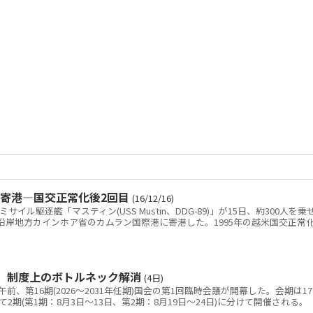
寄港―国交正常化後2回目
(16/12/16)
ル駆逐艦「マスティン(USS Mustin、DDG-89)」が15日、約300人を乗
沿岸地方カインホア省のカムラン国際港に寄港した。1995年の越米国交正常
 制度上のボトルネック解消
(4日)
、第16期(2026～2031年任期)国会の第1回臨時会議が開幕した。会期は1
2期(第1期：8月3日～13日、第2期：8月19日～24日)に分けて開催される。