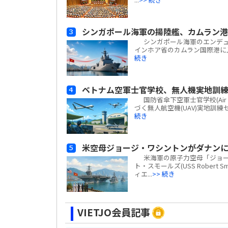
シンガポール海軍の揚陸艦、カムラン
シンガポール海軍のエンデュアラン
インホア省のカムラン国際港に
続き
ベトナム空軍士官学校、無人機実地訓
国防省傘下空軍士官学校(Air Fo
づく無人航空機(UAV)実地訓
続き
米空母ジョージ・ワシントンがダナン
米海軍の原子力空母「ジョージ・ワ
ト・スモールズ(USS Robert
ィエ...
>> 続き
VIETJO会員記事