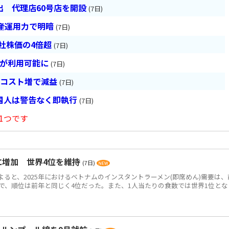
 代理店60号店を開設
(7日)
産運用力で明暗
(7日)
会社株価の4倍超
(7日)
超が利用可能に
(7日)
とコスト増で減益
(7日)
国人は警告なく即執行
(7日)
1つです
食に増加 世界4位を維持
(7日)
によると、2025年におけるベトナムのインスタントラーメン(即席めん)需要は、
0万食で、順位は前年と同じく4位だった。また、1人当たりの食数では世界1位とな