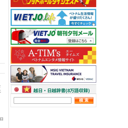
せ
越日・日越辞書(8万語収録)
化
7日