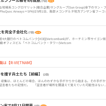
ラルンプール線を9月就航
(7日)
系コングロマリット(複合企業)サングループ(Sun Group)傘下のサン・
PhuQuoc Airways＝SPA)は9月1日、南部メコンデルタ地方アンザン省フーコ
社を完全子会社化
(7日)
銀行のベトコムバンク[VCB](Vietcombank)が、ホーチミン市サイゴン
+級オフィスビル「ベトコムバンク・タワー(Vietcom
【R-VIETNAM】
骨を捜す兵士たち【前編】
(2日)
・収集は、ほとんどの場合、ほんのわずかな手がかりから始まる。その手がか
証言者たちの記憶だ。 「証言者が場所を間違えて覚えていた可能性はない...
ン省で8月11日開幕
(7日)