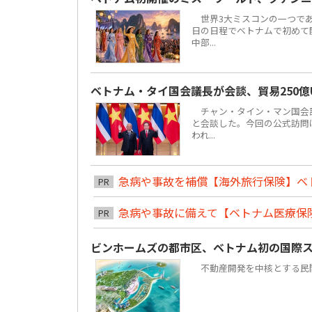
世界3大ミスコンの一つである「ミ
日の日程でベトナムで初めて
中部...
ベトナム・タイ国会議長が会談、貿易250億
チャン・タイン・マン国会議
と会談した。今回の公式訪問は
われ...
急病や事故を補償【海外旅行保険】ベ
PR
急病や事故に備えて【ベトナム医療保
PR
ビンホームズの都市区、ベトナム初の国際
不動産開発を中核とする民間複合