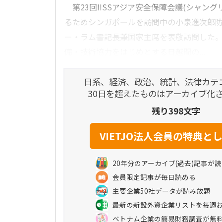
第23回IISSアジア安全保障会議(シャング
るためシンガポールを訪問中の小泉進次郎防
ー・ラム書記長兼国家主席を表敬訪問した
備・技術協力をはじめとする日越間の...
日系、経済、政治、統計、法律カテ
30日を超えたものはアーカイブ化
残り398文字
20年分のアーカイブ(過去)記事が
会員限定記事が毎日読める
主要企業50社データが読み放題
最新の新設外資企業リストを毎週
ベトナム企業の簡易財務調査が無