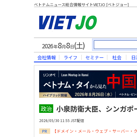
ベトナムニュース総合情報サイトVIETJO [ベトジョー]
8
8
(土)
2026
年
月
日
会社情報
ライフ
セミナー
社会
日
小泉防衛大臣、シンガポ
政治
2026/05/30 11:55 JST配信
【ドメイン・メール・ウェブ・サーバー・
PR