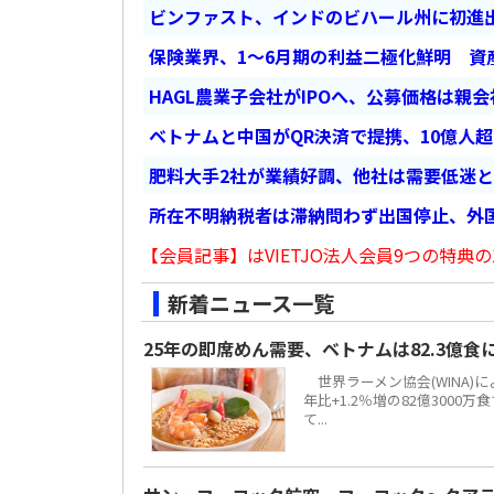
ビンファスト、インドのビハール州に初進出
保険業界、1～6月期の利益二極化鮮明 資
HAGL農業子会社がIPOへ、公募価格は親
ベトナムと中国がQR決済で提携、10億人
肥料大手2社が業績好調、他社は需要低迷
所在不明納税者は滞納問わず出国停止、外
【会員記事】はVIETJO法人会員9つの特典の
新着ニュース一覧
25年の即席めん需要、ベトナムは82.3億
世界ラーメン協会(WINA)
年比+1.2％増の82億300
て...