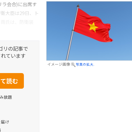
リラ会合)に出席す
衛大臣は29日、ト
。両氏は、防衛装
ゴリの記事で
されています
イメージ画像
写真の拡大.
読み放題
お届け
料