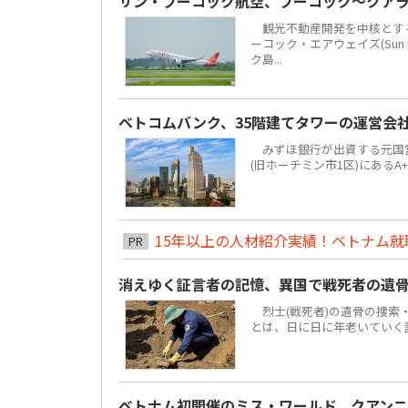
サン・フーコック航空、フーコック～クア
観光不動産開発を中核とする地場
ーコック・エアウェイズ(Sun 
ク島...
ベトコムバンク、35階建てタワーの運営会
みずほ銀行が出資する元国営4大
(旧ホーチミン市1区)にあるA
15年以上の人材紹介実績！ベトナム就職は
PR
消えゆく証言者の記憶、異国で戦死者の遺
烈士(戦死者)の遺骨の捜索
とは、日に日に年老いていく
ベトナム初開催のミス・ワールド、クアンニ