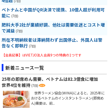
4倍超
(7日)
ベトナムと中国がQR決済で提携、10億人超が利用可
能に
(7日)
肥料大手2社が業績好調、他社は需要低迷とコスト増
で減益
(7日)
所在不明納税者は滞納問わず出国停止、外国人は警
告なく即執行
(7日)
【会員記事】はVIETJO法人会員9つの特典の1つです
新着ニュース一覧
25年の即席めん需要、ベトナムは82.3億食に増加
世界4位を維持
(7日)
世界ラーメン協会(WINA)によると、2025年に
おけるベトナムのインスタントラーメン(即席め
ん)需要は、前...