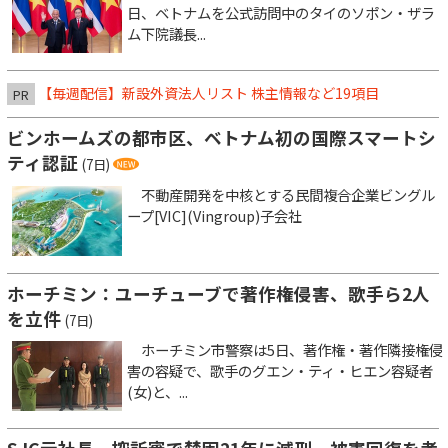
日、ベトナムを公式訪問中のタイのソポン・ザラ
ム下院議長...
【毎週配信】新設外資法人リスト 株主情報など19項目
PR
ビンホームズの都市区、ベトナム初の国際スマートシ
ティ認証
(7日)
不動産開発を中核とする民間複合企業ビングル
ープ[VIC](Vingroup)子会社
ホーチミン：ユーチューブで著作権侵害、歌手ら2人
を立件
(7日)
ホーチミン市警察は5日、著作権・著作隣接権侵
害の容疑で、歌手のグエン・ティ・ヒエン容疑者
(女)と、...