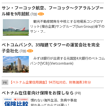
サン・フーコック航空、フーコック～クアラルンプー
ル線を9月就航
(7日)
観光不動産開発を中核とする地場系コングロマ
リット(複合企業)サングループ(Sun Group)傘下の
サン・フ...
ベトコムバンク、35階建てタワーの運営会社を完全
子会社化
(7日)
みずほ銀行が出資する元国営4大銀行のベトコム
バンク[VCB](Vietcombank)
【ベトナム企業信用調査】94万社対応、財務諸表3年分
PR
ベトナム在住者向け保険をお探しなら
(PR)
慣れない海外生活、急病や事故
何かあってからでは遅い！