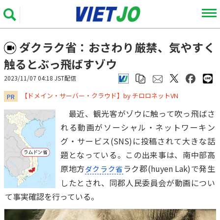
ダクラク省：おさわり厳禁、気やすく
触るとぶっ飛ばすゾウ
2023/11/07 04:18 JST配信
​​​​​​​【ドメイン・サーバー・クラウド】by チロロネットVN
PR
最近、観光客がゾウに触って吹っ飛ばさ
れる動画がソーシャル・ネットワーキン
グ・サービス(SNS)に投稿されて大きな話
題となっている。この出来事は、南中部高
原地方
ラク郡(huyen Lak)で発生
ダクラク省
したとされ、同郡人民委員会が動画につい
て事実確認を行っている。