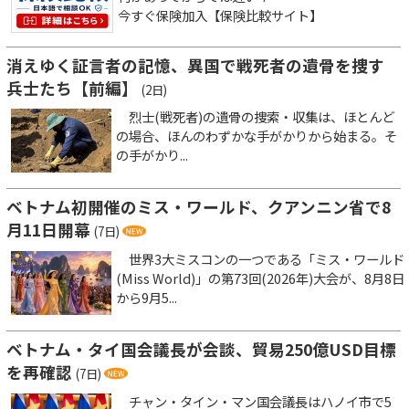
今すぐ保険加入【保険比較サイト】
消えゆく証言者の記憶、異国で戦死者の遺骨を捜す
兵士たち【前編】
(2日)
烈士(戦死者)の遺骨の捜索・収集は、ほとんど
の場合、ほんのわずかな手がかりから始まる。そ
の手がかり...
ベトナム初開催のミス・ワールド、クアンニン省で8
月11日開幕
(7日)
世界3大ミスコンの一つである「ミス・ワールド
(Miss World)」の第73回(2026年)大会が、8月8日
から9月5...
ベトナム・タイ国会議長が会談、貿易250億USD目標
を再確認
(7日)
チャン・タイン・マン国会議長はハノイ市で5