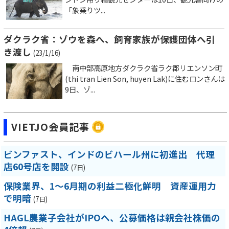
「象乗りツ...
ダクラク省：ゾウを森へ、飼育家族が保護団体へ引
き渡し
(23/1/16)
南中部高原地方ダクラク省ラク郡リエンソン町
(thi tran Lien Son, huyen Lak)に住むロンさんは
9日、ゾ...
VIETJO会員記事
ビンファスト、インドのビハール州に初進出 代理
店60号店を開設
(7日)
保険業界、1～6月期の利益二極化鮮明 資産運用力
で明暗
(7日)
HAGL農業子会社がIPOへ、公募価格は親会社株価の