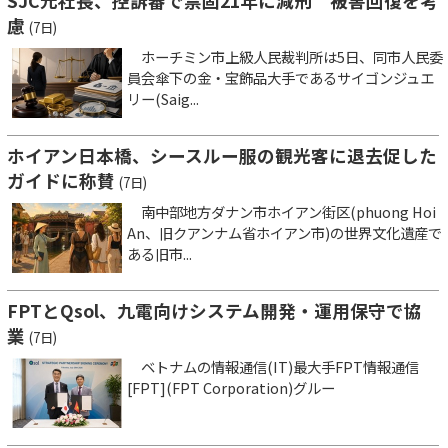
SJC元社長、控訴審で禁固21年に減刑 被害回復を考
慮
(7日)
ホーチミン市上級人民裁判所は5日、同市人民委
員会傘下の金・宝飾品大手であるサイゴンジュエ
リー(Saig...
ホイアン日本橋、シースルー服の観光客に退去促した
ガイドに称賛
(7日)
南中部地方ダナン市ホイアン街区(phuong Hoi
An、旧クアンナム省ホイアン市)の世界文化遺産で
ある旧市...
FPTとQsol、九電向けシステム開発・運用保守で協
業
(7日)
ベトナムの情報通信(IT)最大手FPT情報通信
[FPT](FPT Corporation)グルー