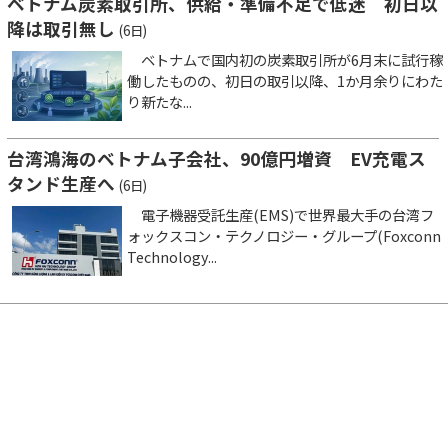
ベトナム炭素取引所、供給・準備不足で低迷 初日以
降は取引無し
(6日)
ベトナムで国内初の炭素取引所が6月末に試行稼
働したものの、初日の取引以降、1か月余りにわた
り新たな...
台湾鴻海のベトナム子会社、90億円増資 EV充電ス
タンド生産へ
(6日)
電子機器受託生産(EMS)で世界最大手の台湾フ
ォックスコン・テクノロジー・グループ(Foxconn
Technology...