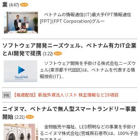
業
(4:47)
ベトナムの情報通信(IT)最大手FPT情報通信
[FPT](FPT Corporation)グルー
ソフトウェア開発ニーズウェル、ベトナム有力IT企業
とAI開発で提携
(3:22)
ソフトウェア開発を手掛ける株式会社ニーズウ
ェル(東京都千代田区)は、ベトナムを代表する情
報技術(IT)...
【毎週配信】新設外資法人リスト 株主情報など19項目
PR
ニイヌマ、ベトナムで無人型スマートランドリー事業
開始
(2:21)
金物販売や福祉、LED照明などの事業を手掛け
るニイヌマ株式会社(宮城県石巻市)は、100％子会
社であるベ...