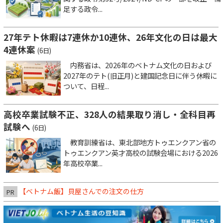
足する政令...
27年テト休暇は7連休か10連休、26年文化の日は最大
4連休案
(6日)
内務省は、2026年のベトナム文化の日および
2027年のテト(旧正月)と建国記念日に伴う休暇に
ついて、日程...
高校卒業試験不正、328人の結果取り消し・全科目再
試験へ
(6日)
教育訓練省は、東北部地方トゥエンクアン省の
トゥエンクアン英才高校の試験会場における2026
年高校卒業...
【ベトナム飯】貝屋さんでの注文の仕方
PR