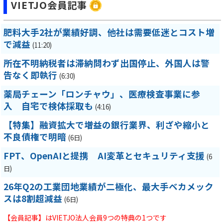
VIETJO会員記事
肥料大手2社が業績好調、他社は需要低迷とコスト増
で減益
(11:20)
所在不明納税者は滞納問わず出国停止、外国人は警
告なく即執行
(6:30)
薬局チェーン「ロンチャウ」、医療検査事業に参
入 自宅で検体採取も
(4:16)
【特集】融資拡大で増益の銀行業界、利ざや縮小と
不良債権で明暗
(6日)
FPT、OpenAIと提携 AI変革とセキュリティ支援
(6
日)
26年Q2の工業団地業績が二極化、最大手ベカメック
スは8割超減益
(6日)
【会員記事】はVIETJO法人会員9つの特典の1つです