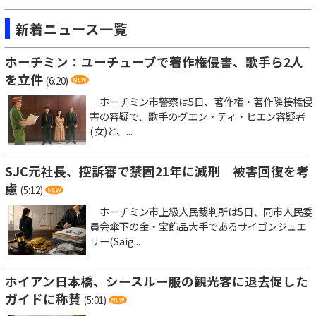
新着ニュース一覧
ホーチミン：ユーチューブで著作権侵害、歌手ら2人
を立件
(6:20)
ホーチミン市警察は5日、著作権・著作隣接権侵
害の容疑で、歌手のグエン・ティ・ヒエン容疑者
(女)と、...
SJC元社長、控訴審で禁固21年に減刑 被害回復を考
慮
(5:12)
ホーチミン市上級人民裁判所は5日、同市人民委
員会傘下の金・宝飾品大手であるサイゴンジュエ
リー(Saig...
ホイアン日本橋、シースルー服の観光客に退去促した
ガイドに称賛
(5:01)