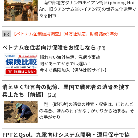
南中部地方ダナン市ホイアン街区(phuong Hoi
An、旧クアンナム省ホイアン市)の世界文化遺産で
ある旧市...
【ベトナム企業信用調査】94万社対応、財務諸表3年分
PR
ベトナム在住者向け保険をお探しなら
(PR)
慣れない海外生活、急病や事故
何かあってからでは遅い！
今すぐ保険加入【保険比較サイト】
消えゆく証言者の記憶、異国で戦死者の遺骨を捜す
兵士たち【前編】
(2日)
烈士(戦死者)の遺骨の捜索・収集は、ほとんど
の場合、ほんのわずかな手がかりから始まる。そ
の手がかり...
FPTとQsol、九電向けシステム開発・運用保守で協