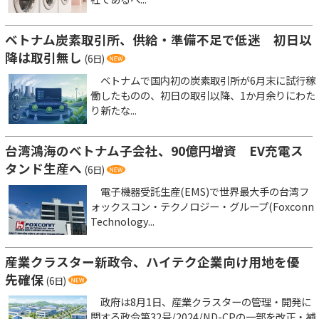
ベトナム炭素取引所、供給・準備不足で低迷 初日以
降は取引無し
(6日)
ベトナムで国内初の炭素取引所が6月末に試行稼
働したものの、初日の取引以降、1か月余りにわた
り新たな...
台湾鴻海のベトナム子会社、90億円増資 EV充電ス
タンド生産へ
(6日)
電子機器受託生産(EMS)で世界最大手の台湾フ
ォックスコン・テクノロジー・グループ(Foxconn
Technology...
産業クラスター新政令、ハイテク企業向け用地を優
先確保
(6日)
政府は8月1日、産業クラスターの管理・開発に
関する政令第32号/2024/ND-CPの一部を改正・補