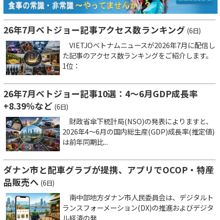
26年7月ベトジョー記事アクセス数ランキング
(6日)
VIETJOベトナムニュースが2026年7月に配信し
た記事のアクセス数ランキングをご紹介します。
1位：
26年7月ベトジョー記事10選：4～6月GDP成長率
+8.39％など
(6日)
財政省傘下統計局(NSO)の発表によりますと、
2026年4～6月の国内総生産(GDP)成長率(推定値)
は前年同期比...
ダナン市と配車グラブが提携、アプリでOCOP・特産
品販売へ
(6日)
南中部地方ダナン市人民委員会は、デジタルト
ランスフォーメーション(DX)の推進およびデジタ
ル経済の発...