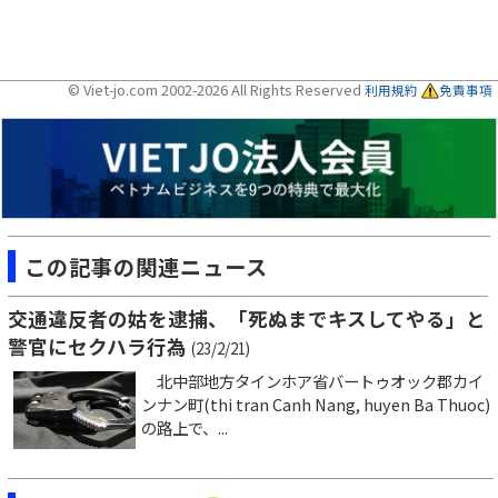
© Viet-jo.com 2002-2026 All Rights Reserved
利用規約
免責事項
この記事の関連ニュース
交通違反者の姑を逮捕、「死ぬまでキスしてやる」と
警官にセクハラ行為
(23/2/21)
北中部地方タインホア省バートゥオック郡カイ
ンナン町(thi tran Canh Nang, huyen Ba Thuoc)
の路上で、...