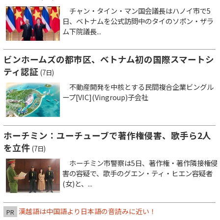
チャン・タイン・マン国会議長はハノイ市で5
日、ベトナムを公式訪問中のタイのソポン・ザラ
ム下院議長...
ビンホームズの都市区、ベトナム初の国際スマートシ
ティ認証
(7日)
不動産開発を中核とする民間複合企業ビングル
ープ[VIC](Vingroup)子会社
ホーチミン：ユーチューブで著作権侵害、歌手ら2人
を立件
(7日)
ホーチミン市警察は5日、著作権・著作隣接権侵
害の容疑で、歌手のグエン・ティ・ヒエン容疑者
(女)と、...
漢越語は中国語より日本語の音読みに近い！
PR