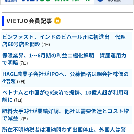
VIETJO会員記事
ビンファスト、インドのビハール州に初進出 代理
店60号店を開設
(7日)
保険業界、1～6月期の利益二極化鮮明 資産運用力
で明暗
(7日)
HAGL農業子会社がIPOへ、公募価格は親会社株価の
4倍超
(7日)
ベトナムと中国がQR決済で提携、10億人超が利用可
能に
(7日)
肥料大手2社が業績好調、他社は需要低迷とコスト増
で減益
(7日)
所在不明納税者は滞納問わず出国停止、外国人は警