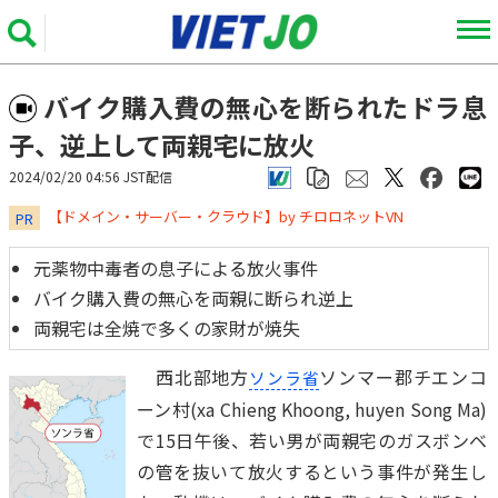
バイク購入費の無心を断られたドラ息
子、逆上して両親宅に放火
2024/02/20 04:56 JST配信
​​​​​​​【ドメイン・サーバー・クラウド】by チロロネットVN
PR
元薬物中毒者の息子による放火事件
バイク購入費の無心を両親に断られ逆上
両親宅は全焼で多くの家財が焼失
西北部地方
ソンマー郡チエンコ
ソンラ省
ーン村(xa Chieng Khoong, huyen Song Ma)
で15日午後、若い男が両親宅のガスボンベ
の管を抜いて放火するという事件が発生し