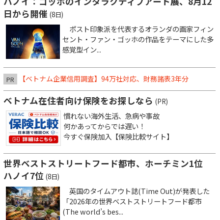
ハノイ：ゴッホのインタラクティブアート展、8月12
日から開催
(8日)
ポスト印象派を代表するオランダの画家フィン
セント・ファン・ゴッホの作品をテーマにした多
感覚型イン...
【ベトナム企業信用調査】94万社対応、財務諸表3年分
PR
ベトナム在住者向け保険をお探しなら
(PR)
慣れない海外生活、急病や事故
何かあってからでは遅い！
今すぐ保険加入【保険比較サイト】
世界ベストストリートフード都市、ホーチミン1位
ハノイ7位
(8日)
英国のタイムアウト誌(Time Out)が発表した
「2026年の世界ベストストリートフード都市
(The world’s bes...