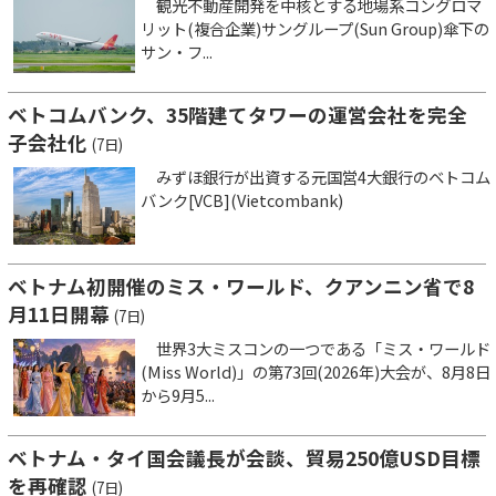
観光不動産開発を中核とする地場系コングロマ
リット(複合企業)サングループ(Sun Group)傘下の
サン・フ...
ベトコムバンク、35階建てタワーの運営会社を完全
子会社化
(7日)
みずほ銀行が出資する元国営4大銀行のベトコム
バンク[VCB](Vietcombank)
ベトナム初開催のミス・ワールド、クアンニン省で8
月11日開幕
(7日)
世界3大ミスコンの一つである「ミス・ワールド
(Miss World)」の第73回(2026年)大会が、8月8日
から9月5...
ベトナム・タイ国会議長が会談、貿易250億USD目標
を再確認
(7日)