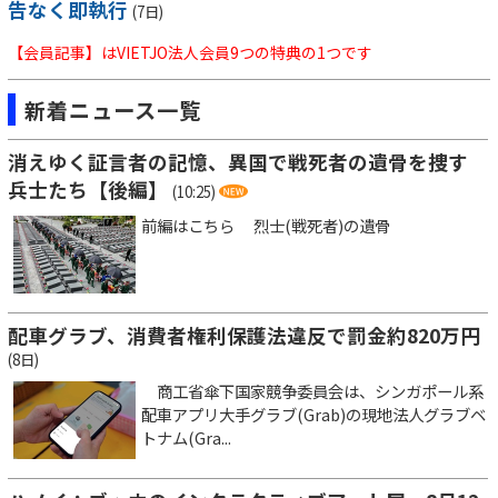
告なく即執行
(7日)
【会員記事】はVIETJO法人会員9つの特典の1つです
新着ニュース一覧
消えゆく証言者の記憶、異国で戦死者の遺骨を捜す
兵士たち【後編】
(10:25)
前編はこちら 烈士(戦死者)の遺骨
配車グラブ、消費者権利保護法違反で罰金約820万円
(8日)
商工省傘下国家競争委員会は、シンガポール系
配車アプリ大手グラブ(Grab)の現地法人グラブベ
トナム(Gra...