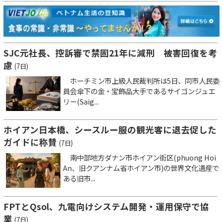
SJC元社長、控訴審で禁固21年に減刑 被害回復を考
慮
(7日)
ホーチミン市上級人民裁判所は5日、同市人民委
員会傘下の金・宝飾品大手であるサイゴンジュエ
リー(Saig...
ホイアン日本橋、シースルー服の観光客に退去促した
ガイドに称賛
(7日)
南中部地方ダナン市ホイアン街区(phuong Hoi
An、旧クアンナム省ホイアン市)の世界文化遺産で
ある旧市...
FPTとQsol、九電向けシステム開発・運用保守で協
業
(7日)