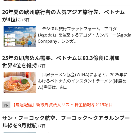
26年夏の欧州旅行者の人気アジア旅行先、ベトナム
が4位に
(8日)
デジタル旅行プラットフォーム「アゴダ
(Agoda)」を運営するアゴダ・カンパニー(Agoda
Company、シンガ...
25年の即席めん需要、ベトナムは82.3億食に増加
世界4位を維持
(7日)
世界ラーメン協会(WINA)によると、2025年に
おけるベトナムのインスタントラーメン(即席め
ん)需要は、前...
【毎週配信】新設外資法人リスト 株主情報など19項目
PR
サン・フーコック航空、フーコック～クアラルンプー
ル線を9月就航
(7日)