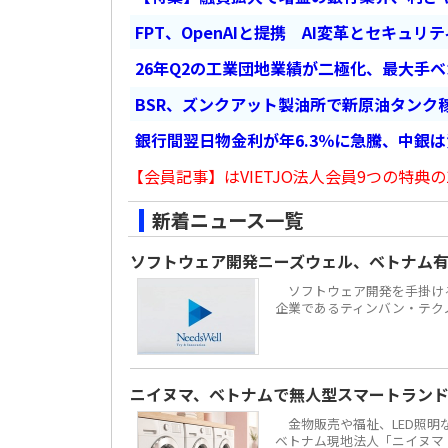
FPT、OpenAIと提携 AI変革とセキュリ
26年Q2の工業団地業績が二極化、最大手
BSR、ズンクアット製油所で新原油タンク稼
銀行間翌日物金利が年6.3％に急騰、中銀
【会員記事】はVIETJO法人会員9つの特典の
新着ニュース一覧
ソフトウェア開発ニーズウェル、ベトナム有力
ソフトウェア開発を手掛ける株
企業であるティンバン・テクノロジーズ
ニイヌマ、ベトナムで無人型スマートラン
金物販売や福祉、LED照明な
ベトナム現地法人「ニイヌマ・ベ