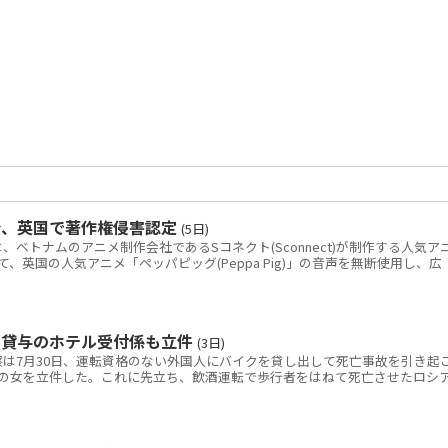
令、英国で著作権侵害認定
(5日)
トナムのアニメ制作会社であるSコネクト(Sconnect)が制作する人気ア
いて、英国の人気アニメ「ペッパピッグ(Peppa Pig)」の音声を無断使用し、広
ク貸与のホテル受付係も立件
(3日)
は7月30日、運転資格のない外国人にバイクを貸し出して死亡事故を引き起
の女を立件した。これに先立ち、飲酒運転で歩行者をはねて死亡させたロシ