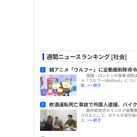
週間ニュースランキング [社会]
越アニメ「ウルフー」に全動画削除命
英国・ロンドンの高等法院は、ベ
メ「ウルフー(Wolfoo)」につ
範...
>> 続き
飲酒運転死亡事故で外国人逮捕、バイ
南中部地方カインホア省警察
させたとして、ホテルの受付係
人...
>> 続き