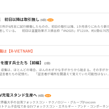
迷 初日以降は取引無し
(6日)
所が6月末に試行稼働したものの、初日の取引以降、1か月余りにわたり新
ている。 初日は温室効果ガス排出枠「VN2025」が1210t、約1億6170
【R-VIETNAM】
骨を捜す兵士たち【前編】
(2日)
・収集は、ほとんどの場合、ほんのわずかな手がかりから始まる。その手がか
証言者たちの記憶だ。 「証言者が場所を間違えて覚えていた可能性はない...
EV充電スタンド生産へ
(6日)
世界最大手の台湾フォックスコン・テクノロジー・グループ(Foxconn
p＝鴻海)のベトナム子会社であるEVフォックスコン・エネルギー・アンド・コンポーネ