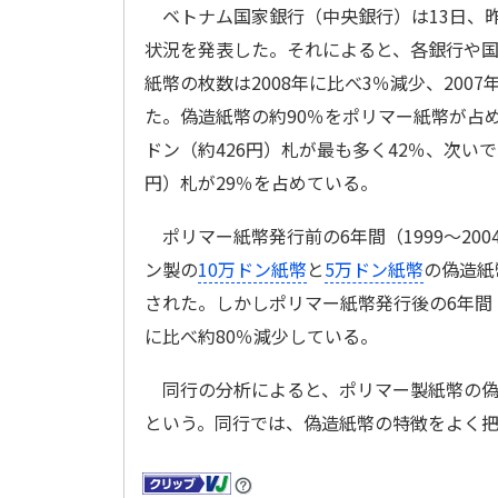
ベトナム国家銀行（中央銀行）は13日、
状況を発表した。それによると、各銀行や
紙幣の枚数は2008年に比べ3％減少、2007
た。偽造紙幣の約90％をポリマー紙幣が占め
ドン（約426円）札が最も多く42％、次いで
円）札が29％を占めている。
ポリマー紙幣発行前の6年間（1999～20
ン製の
10万ドン紙幣
と
5万ドン紙幣
の偽造紙
された。しかしポリマー紙幣発行後の6年間（
に比べ約80％減少している。
同行の分析によると、ポリマー製紙幣の偽
という。同行では、偽造紙幣の特徴をよく