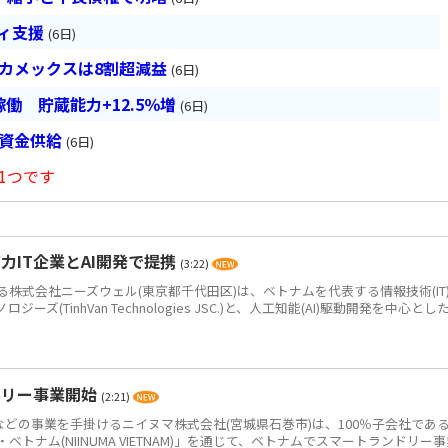
ティ支援
(6日)
ベカメックスは8割超減益
(6日)
働 貯蔵能力+12.5％増
(6日)
は資金供給
(6日)
1つです
IT企業とAI開発で提携
(3:22)
式会社ニーズウェル(東京都千代田区)は、ベトナムを代表する情報技術(IT
(TinhVan Technologies JSC.)と、人工知能(AI)駆動開発を中心とした.
ドリー事業開始
(2:21)
どの事業を手掛けるニイヌマ株式会社(宮城県石巻市)は、100％子会社であ
トナム(NIINUMA VIETNAM)」を通じて、ベトナムでスマートランドリー事