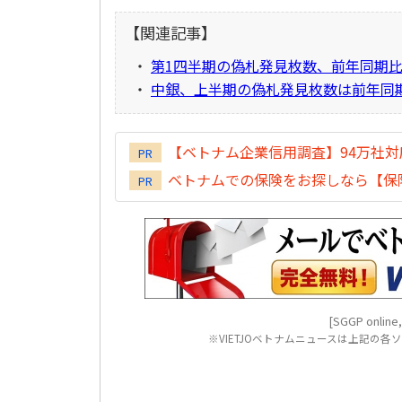
【関連記事】
・
第1四半期の偽札発見枚数、前年同期比
・
中銀、上半期の偽札発見枚数は前年同期
【ベトナム企業信用調査】94万社
PR
ベトナムでの保険をお探しなら【保険
PR
[SGGP online,
※VIETJOベトナムニュースは上記の