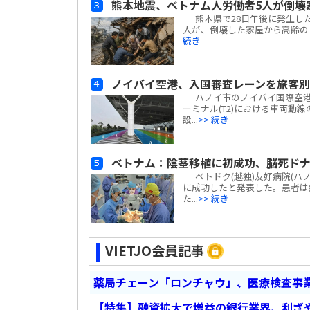
熊本地震、ベトナム人労働者5人が倒壊
熊本県で28日午後に発生した
人が、倒壊した家屋から高齢の日
続き
ノイバイ空港、入国審査レーンを旅客
ハノイ市のノイバイ国際空港は
ーミナル(T2)における車両動
設...
>> 続き
ベトナム：陰茎移植に初成功、脳死ド
ベトドク(越独)友好病院(ハ
に成功したと発表した。患者は
た...
>> 続き
VIETJO会員記事
薬局チェーン「ロンチャウ」、医療検査事
【特集】融資拡大で増益の銀行業界、利ざ