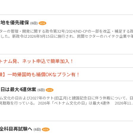
用地を優先確保
(6日)
ーの管理・開発に関する政令第32号/2024/ND-CPの一部を改正・補足する
Pを公布した。新政令は2026年9月15日に施行され、民間セクターのハイテク企業や
トナム発、ネット申込で簡単加入！
険】一時帰国時も補償OKなプラン有！
の日は最大4連休案
(6日)
ム文化の日および2027年のテト(旧正月)と建国記念日に伴う休暇について、
取を行っている。 2026年「ベトナム文化の日」は最大4連休 2026年11..
・全科目再試験へ
(6日)