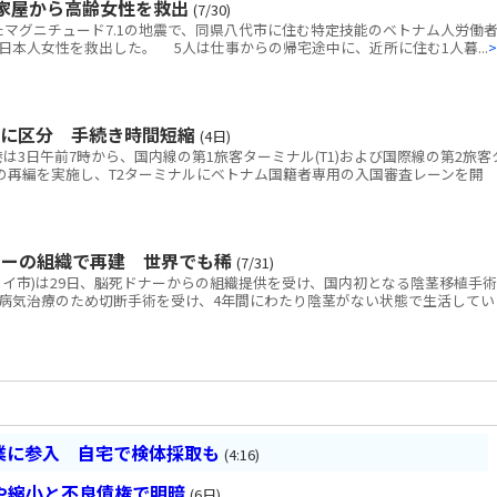
家屋から高齢女性を救出
(7/30)
マグニチュード7.1の地震で、同県八代市に住む特定技能のベトナム人労働者
本人女性を救出した。 5人は仕事からの帰宅途中に、近所に住む1人暮...
>
別に区分 手続き時間短縮
(4日)
3日午前7時から、国内線の第1旅客ターミナル(T1)および国際線の第2旅客
線の再編を実施し、T2ターミナルにベトナム国籍者専用の入国審査レーンを開
ナーの組織で再建 世界でも稀
(7/31)
ノイ市)は29日、脳死ドナーからの組織提供を受け、国内初となる陰茎移植手術
病気治療のため切断手術を受け、4年間にわたり陰茎がない状態で生活してい
業に参入 自宅で検体採取も
(4:16)
や縮小と不良債権で明暗
(6日)