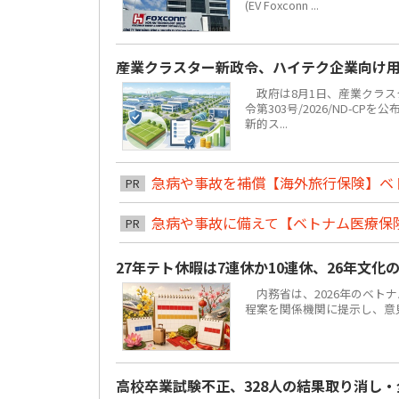
(EV Foxconn ...
産業クラスター新政令、ハイテク企業向け
政府は8月1日、産業クラスタ
令第303号/2026/ND-C
新的ス...
急病や事故を補償【海外旅行保険】ベ
PR
急病や事故に備えて【ベトナム医療保
PR
27年テト休暇は7連休か10連休、26年文化
内務省は、2026年のベトナ
程案を関係機関に提示し、意見聴
高校卒業試験不正、328人の結果取り消し