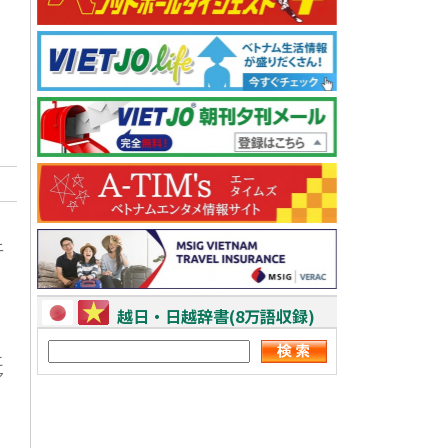
ニ
越日・日越辞書(8万語収録)
こ
ア