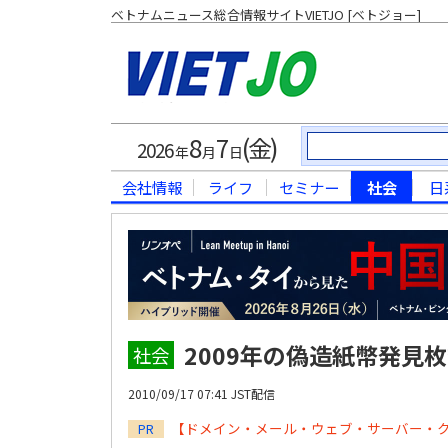
ベトナムニュース総合情報サイトVIETJO [ベトジョー]
8
7
(金)
2026
年
月
日
会社情報
ライフ
セミナー
社会
日
2009年の偽造紙幣発見
社会
2010/09/17 07:41 JST配信
【ドメイン・メール・ウェブ・サーバー・
PR