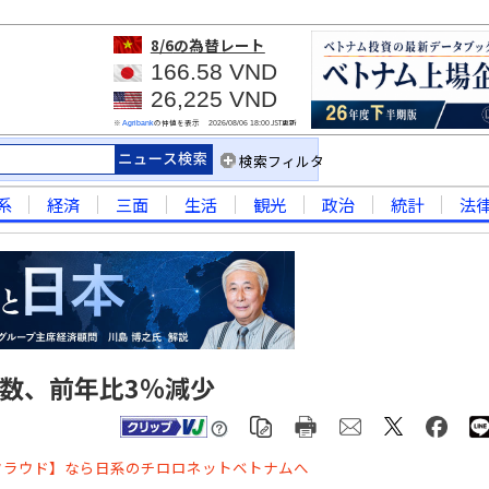
8/6
の為替レート
166.58 VND
26,225 VND
※
の仲値を表示
JST更新
Agribank
2026/08/06 18:00
検索フィルタ
系
経済
三面
生活
観光
政治
統計
法
枚数、前年比3％減少
クラウド】なら日系のチロロネットベトナムへ