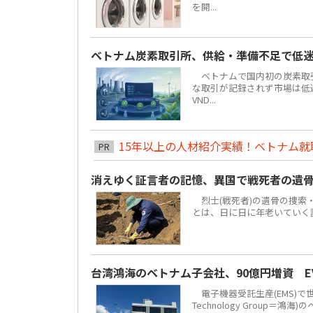
を開...
ベトナム炭素取引所、供給・準備不足で低
ベトナムで国内初の炭素取引
な取引が記録されず市場は低迷し
VND...
15年以上の人材紹介実績！ベトナム就職は
PR
消えゆく証言者の記憶、異国で戦死者の遺
烈士(戦死者)の遺骨の捜索
とは、日に日に年老いていく
台湾鴻海のベトナム子会社、90億円増資 
電子機器受託生産(EMS)で
Technology Grou