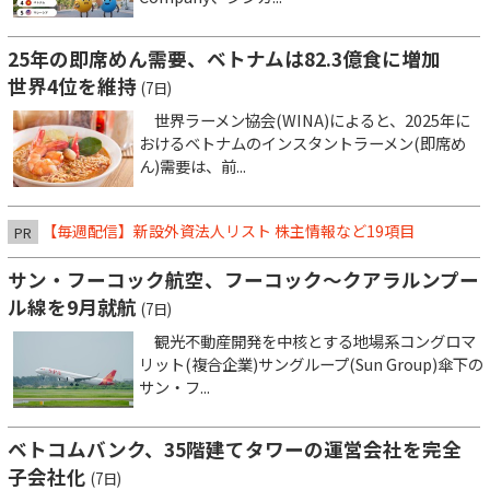
25年の即席めん需要、ベトナムは82.3億食に増加
世界4位を維持
(7日)
世界ラーメン協会(WINA)によると、2025年に
おけるベトナムのインスタントラーメン(即席め
ん)需要は、前...
【毎週配信】新設外資法人リスト 株主情報など19項目
PR
サン・フーコック航空、フーコック～クアラルンプー
ル線を9月就航
(7日)
観光不動産開発を中核とする地場系コングロマ
リット(複合企業)サングループ(Sun Group)傘下の
サン・フ...
ベトコムバンク、35階建てタワーの運営会社を完全
子会社化
(7日)