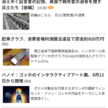
消えゆく証言者の記憶、異国で戦死者の遺骨を捜す
兵士たち【後編】
(10:25)
前編はこちら 烈士(戦死者)の遺骨
配車グラブ、消費者権利保護法違反で罰金約820万円
(8日)
商工省傘下国家競争委員会は、シンガポール系
配車アプリ大手グラブ(Grab)の現地法人グラブベ
トナム(Gra...
ハノイ：ゴッホのインタラクティブアート展、8月12
日から開催
(8日)
ポスト印象派を代表するオランダの画家フィン
セント・ファン・ゴッホの作品をテーマにした多
感覚型イン...