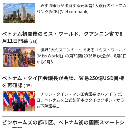
みずほ銀行が出資する元国営4大銀行のベトコム
バンク[VCB](Vietcombank)
ベトナム初開催のミス・ワールド、クアンニン省で8
月11日開幕
(7日)
世界3大ミスコンの一つである「ミス・ワールド
(Miss World)」の第73回(2026年)大会が、8月8日
から9月5...
ベトナム・タイ国会議長が会談、貿易250億USD目標
を再確認
(7日)
チャン・タイン・マン国会議長はハノイ市で5
日、ベトナムを公式訪問中のタイのソポン・ザラ
ム下院議長...
ビンホームズの都市区、ベトナム初の国際スマートシ