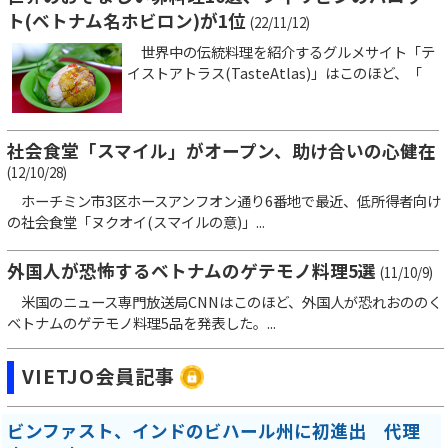
ト(ベトナム名ホビロン)が1位
(22/11/12)
世界中の伝統料理を紹介するグルメサイト「テ
イストアトラス(TasteAtlas)」はこのほど、「
社会食堂「スマイル」がオープン、助け合いの心健在
(12/10/28)
ホーチミン市3区ホースアンフオン通り6番地で最近、低所得者向け
の社会食堂「ヌクオイ(スマイルの意)」...
外国人が恐怖するベトナムのゲテモノ料理5選
(11/10/9)
米国のニュース専門放送局CNNはこのほど、外国人が恐れおののく
ベトナムのゲテモノ料理5品を発表した。...
VIETJO会員記事
ビンファスト、インドのビハール州に初進出 代理