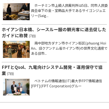
ホーチミン市上級人民裁判所は5日、同市人民委
員会傘下の金・宝飾品大手であるサイゴンジュエ
リー(Saig...
ホイアン日本橋、シースルー服の観光客に退去促した
ガイドに称賛
(7日)
南中部地方ダナン市ホイアン街区(phuong Hoi
An、旧クアンナム省ホイアン市)の世界文化遺産で
ある旧市...
FPTとQsol、九電向けシステム開発・運用保守で協
業
(7日)
ベトナムの情報通信(IT)最大手FPT情報通信
[FPT](FPT Corporation)グルー