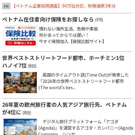
【ベトナム企業信用調査】94万社対応、財務諸表3年分
PR
ベトナム在住者向け保険をお探しなら
(PR)
慣れない海外生活、急病や事故
何かあってからでは遅い！
今すぐ保険加入【保険比較サイト】
世界ベストストリートフード都市、ホーチミン1位
ハノイ7位
(8日)
英国のタイムアウト誌(Time Out)が発表した
「2026年の世界ベストストリートフード都市
(The world’s bes...
26年夏の欧州旅行者の人気アジア旅行先、ベトナム
が4位に
(8日)
デジタル旅行プラットフォーム「アゴダ
(Agoda)」を運営するアゴダ・カンパニー(Agoda
Company、シンガ...