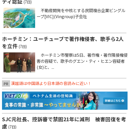
ティ認証
(7日)
不動産開発を中核とする民間複合企業ビングル
ープ[VIC](Vingroup)子会社
ホーチミン：ユーチューブで著作権侵害、歌手ら2人
を立件
(7日)
ホーチミン市警察は5日、著作権・著作隣接権侵
害の容疑で、歌手のグエン・ティ・ヒエン容疑者
(女)と、...
漢越語は中国語より日本語の音読みに近い！
PR
SJC元社長、控訴審で禁固21年に減刑 被害回復を考
慮
(7日)