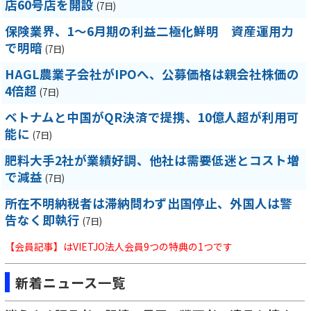
店60号店を開設
(7日)
保険業界、1～6月期の利益二極化鮮明 資産運用力
で明暗
(7日)
HAGL農業子会社がIPOへ、公募価格は親会社株価の
4倍超
(7日)
ベトナムと中国がQR決済で提携、10億人超が利用可
能に
(7日)
肥料大手2社が業績好調、他社は需要低迷とコスト増
で減益
(7日)
所在不明納税者は滞納問わず出国停止、外国人は警
告なく即執行
(7日)
【会員記事】はVIETJO法人会員9つの特典の1つです
新着ニュース一覧