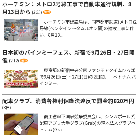
ホーチミン：メトロ2号線工事で自動車通行規制、8
月13日から
(3:55)
ホーチミン市建設局は、同市都市鉄道(メトロ)2
号線(ベンタイン～タムルオン間)の建設工事に伴
い、8月13...
日本初のバインミーフェス、新宿で9月26日・27日開
催
(2:12)
東京都の新宿中央公園ファンモアタイムひろば
で9月26日(土)・27日(日)の2日間、「ベトナム バ
インミー...
配車グラブ、消費者権利保護法違反で罰金約820万円
(8日)
商工省傘下国家競争委員会は、シンガポール系
配車アプリ大手グラブ(Grab)の現地法人グラブベ
トナム(Gra...