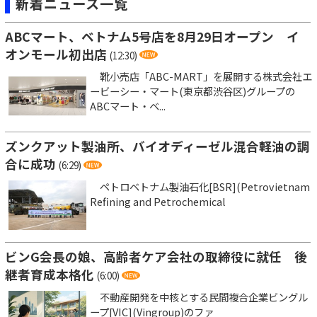
新着ニュース一覧
ABCマート、ベトナム5号店を8月29日オープン イ
オンモール初出店
(12:30)
靴小売店「ABC-MART」を展開する株式会社エ
ービーシー・マート(東京都渋谷区)グループの
ABCマート・ベ...
ズンクアット製油所、バイオディーゼル混合軽油の調
合に成功
(6:29)
ペトロベトナム製油石化[BSR](Petrovietnam
Refining and Petrochemical
ビンG会長の娘、高齢者ケア会社の取締役に就任 後
継者育成本格化
(6:00)
不動産開発を中核とする民間複合企業ビングル
ープ[VIC](Vingroup)のファ