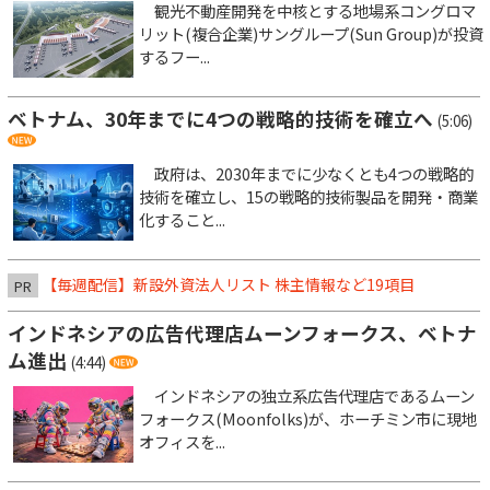
観光不動産開発を中核とする地場系コングロマ
リット(複合企業)サングループ(Sun Group)が投資
するフー...
ベトナム、30年までに4つの戦略的技術を確立へ
(5:06)
政府は、2030年までに少なくとも4つの戦略的
技術を確立し、15の戦略的技術製品を開発・商業
化すること...
【毎週配信】新設外資法人リスト 株主情報など19項目
PR
インドネシアの広告代理店ムーンフォークス、ベトナ
ム進出
(4:44)
インドネシアの独立系広告代理店であるムーン
フォークス(Moonfolks)が、ホーチミン市に現地
オフィスを...