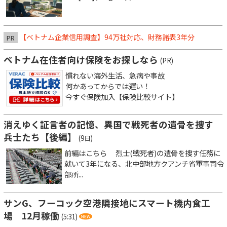
【ベトナム企業信用調査】94万社対応、財務諸表3年分
PR
ベトナム在住者向け保険をお探しなら
(PR)
慣れない海外生活、急病や事故
何かあってからでは遅い！
今すぐ保険加入【保険比較サイト】
消えゆく証言者の記憶、異国で戦死者の遺骨を捜す
兵士たち【後編】
(9日)
前編はこちら 烈士(戦死者)の遺骨を捜す任務に
就いて3年になる、北中部地方クアンチ省軍事司令
部所...
サンG、フーコック空港隣接地にスマート機内食工
場 12月稼働
(5:31)