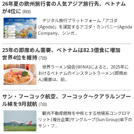
26年夏の欧州旅行者の人気アジア旅行先、ベトナム
が4位に
(8日)
デジタル旅行プラットフォーム「アゴダ
(Agoda)」を運営するアゴダ・カンパニー(Agoda
Company、シンガ...
25年の即席めん需要、ベトナムは82.3億食に増加
世界4位を維持
(7日)
世界ラーメン協会(WINA)によると、2025年に
おけるベトナムのインスタントラーメン(即席め
ん)需要は、前...
サン・フーコック航空、フーコック～クアラルンプー
ル線を9月就航
(7日)
観光不動産開発を中核とする地場系コングロマ
リット(複合企業)サングループ(Sun Group)傘下の
サン・フ...