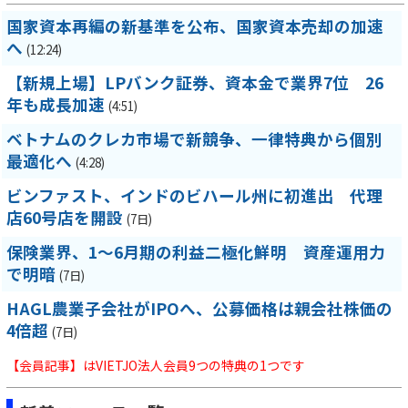
国家資本再編の新基準を公布、国家資本売却の加速
へ
(12:24)
【新規上場】LPバンク証券、資本金で業界7位 26
年も成長加速
(4:51)
ベトナムのクレカ市場で新競争、一律特典から個別
最適化へ
(4:28)
ビンファスト、インドのビハール州に初進出 代理
店60号店を開設
(7日)
保険業界、1～6月期の利益二極化鮮明 資産運用力
で明暗
(7日)
HAGL農業子会社がIPOへ、公募価格は親会社株価の
4倍超
(7日)
【会員記事】はVIETJO法人会員9つの特典の1つです