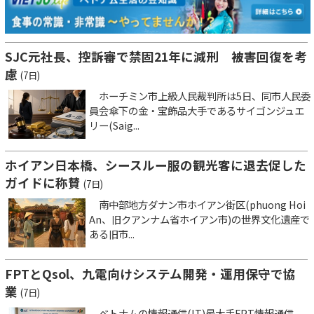
SJC元社長、控訴審で禁固21年に減刑 被害回復を考
慮
(7日)
ホーチミン市上級人民裁判所は5日、同市人民委
員会傘下の金・宝飾品大手であるサイゴンジュエ
リー(Saig...
ホイアン日本橋、シースルー服の観光客に退去促した
ガイドに称賛
(7日)
南中部地方ダナン市ホイアン街区(phuong Hoi
An、旧クアンナム省ホイアン市)の世界文化遺産で
ある旧市...
FPTとQsol、九電向けシステム開発・運用保守で協
業
(7日)
ベトナムの情報通信(IT)最大手FPT情報通信