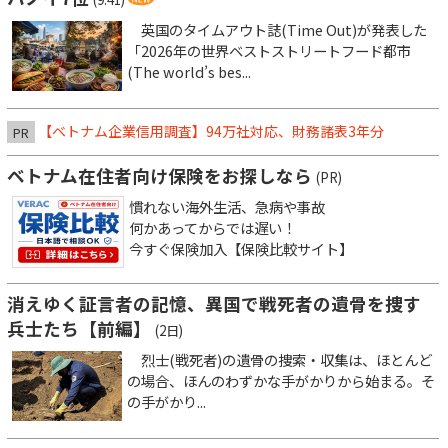
英国のタイムアウト誌(Time Out)が発表した
「2026年の世界ベストストリートフード都市
(The world’s bes...
【ベトナム企業信用調査】94万社対応、財務諸表3年分
PR
ベトナム在住者向け保険をお探しなら
(PR)
慣れない海外生活、急病や事故
何かあってからでは遅い！
今すぐ保険加入【保険比較サイト】
消えゆく証言者の記憶、異国で戦死者の遺骨を捜す
兵士たち【前編】
(2日)
烈士(戦死者)の遺骨の捜索・収集は、ほとんど
の場合、ほんのわずかな手がかりから始まる。そ
の手がかり...