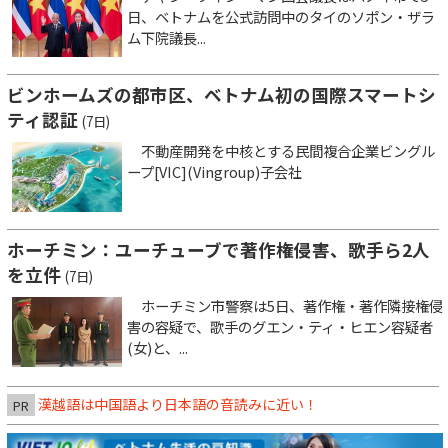
日、ベトナムを公式訪問中のタイのソポン・ザラ
ム下院議長...
ビンホームズの都市区、ベトナム初の国際スマートシ
ティ認証
(7日)
不動産開発を中核とする民間複合企業ビングル
ープ[VIC](Vingroup)子会社
ホーチミン：ユーチューブで著作権侵害、歌手ら2人
を立件
(7日)
ホーチミン市警察は5日、著作権・著作隣接権侵
害の容疑で、歌手のグエン・ティ・ヒエン容疑者
(女)と、...
漢越語は中国語より日本語の音読みに近い！
PR