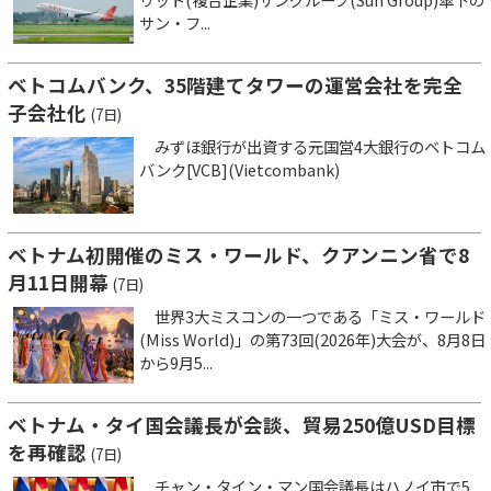
サン・フ...
ベトコムバンク、35階建てタワーの運営会社を完全
子会社化
(7日)
みずほ銀行が出資する元国営4大銀行のベトコム
バンク[VCB](Vietcombank)
ベトナム初開催のミス・ワールド、クアンニン省で8
月11日開幕
(7日)
世界3大ミスコンの一つである「ミス・ワールド
(Miss World)」の第73回(2026年)大会が、8月8日
から9月5...
ベトナム・タイ国会議長が会談、貿易250億USD目標
を再確認
(7日)
チャン・タイン・マン国会議長はハノイ市で5