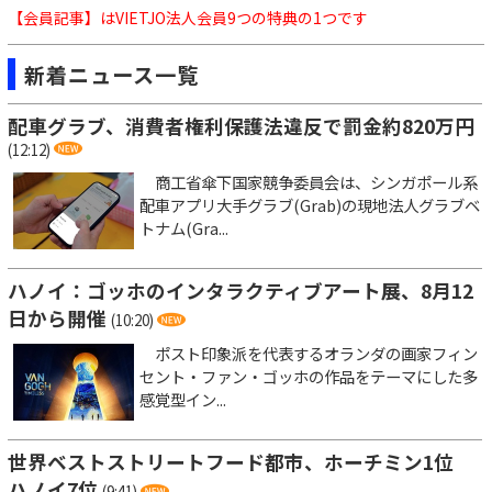
【会員記事】はVIETJO法人会員9つの特典の1つです
新着ニュース一覧
配車グラブ、消費者権利保護法違反で罰金約820万円
(12:12)
商工省傘下国家競争委員会は、シンガポール系
配車アプリ大手グラブ(Grab)の現地法人グラブベ
トナム(Gra...
ハノイ：ゴッホのインタラクティブアート展、8月12
日から開催
(10:20)
ポスト印象派を代表するオランダの画家フィン
セント・ファン・ゴッホの作品をテーマにした多
感覚型イン...
世界ベストストリートフード都市、ホーチミン1位
ハノイ7位
(9:41)