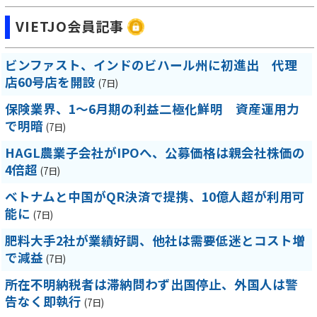
VIETJO会員記事
ビンファスト、インドのビハール州に初進出 代理
店60号店を開設
(7日)
保険業界、1～6月期の利益二極化鮮明 資産運用力
で明暗
(7日)
HAGL農業子会社がIPOへ、公募価格は親会社株価の
4倍超
(7日)
ベトナムと中国がQR決済で提携、10億人超が利用可
能に
(7日)
肥料大手2社が業績好調、他社は需要低迷とコスト増
で減益
(7日)
所在不明納税者は滞納問わず出国停止、外国人は警
告なく即執行
(7日)