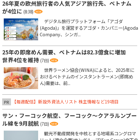
26年夏の欧州旅行者の人気アジア旅行先、ベトナム
が4位に
(8:38)
デジタル旅行プラットフォーム「アゴダ
(Agoda)」を運営するアゴダ・カンパニー(Agoda
Company、シンガ...
25年の即席めん需要、ベトナムは82.3億食に増加
世界4位を維持
(7日)
世界ラーメン協会(WINA)によると、2025年に
おけるベトナムのインスタントラーメン(即席め
ん)需要は、前...
【毎週配信】新設外資法人リスト 株主情報など19項目
PR
サン・フーコック航空、フーコック～クアラルンプー
ル線を9月就航
(7日)
観光不動産開発を中核とする地場系コングロマ
リット(複合企業)サングループ(Sun Group)傘下の