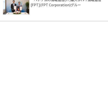
[FPT](FPT Corporation)グルー