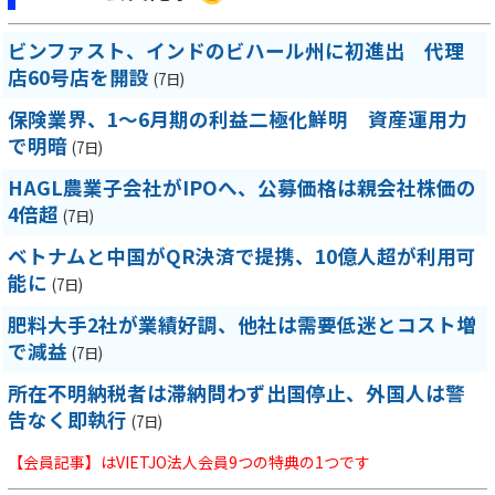
ビンファスト、インドのビハール州に初進出 代理
店60号店を開設
(7日)
保険業界、1～6月期の利益二極化鮮明 資産運用力
で明暗
(7日)
HAGL農業子会社がIPOへ、公募価格は親会社株価の
4倍超
(7日)
ベトナムと中国がQR決済で提携、10億人超が利用可
能に
(7日)
肥料大手2社が業績好調、他社は需要低迷とコスト増
で減益
(7日)
所在不明納税者は滞納問わず出国停止、外国人は警
告なく即執行
(7日)
【会員記事】はVIETJO法人会員9つの特典の1つです