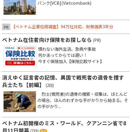
バンク[VCB](Vietcombank)
【ベトナム企業信用調査】94万社対応、財務諸表3年分
PR
ベトナム在住者向け保険をお探しなら
(PR)
慣れない海外生活、急病や事故
何かあってからでは遅い！
今すぐ保険加入【保険比較サイト】
消えゆく証言者の記憶、異国で戦死者の遺骨を捜す
兵士たち【前編】
(2日)
烈士(戦死者)の遺骨の捜索・収集は、ほとんど
の場合、ほんのわずかな手がかりから始まる。そ
の手がかり...
ベトナム初開催のミス・ワールド、クアンニン省で8
月11日開幕
(7日)