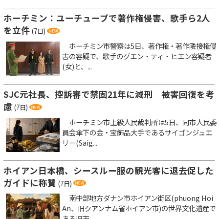
ホーチミン：ユーチューブで著作権侵害、歌手ら2人
を立件
(7日)
ホーチミン市警察は5日、著作権・著作隣接権侵
害の容疑で、歌手のグエン・ティ・ヒエン容疑者
(女)と、...
SJC元社長、控訴審で禁固21年に減刑 被害回復を考
慮
(7日)
ホーチミン市上級人民裁判所は5日、同市人民委
員会傘下の金・宝飾品大手であるサイゴンジュエ
リー(Saig...
ホイアン日本橋、シースルー服の観光客に退去促した
ガイドに称賛
(7日)
南中部地方ダナン市ホイアン街区(phuong Hoi
An、旧クアンナム省ホイアン市)の世界文化遺産で
ある旧市...