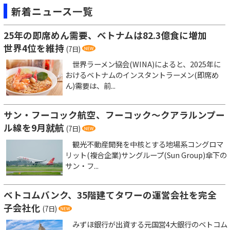
新着ニュース一覧
25年の即席めん需要、ベトナムは82.3億食に増加
世界4位を維持
(7日)
世界ラーメン協会(WINA)によると、2025年に
おけるベトナムのインスタントラーメン(即席め
ん)需要は、前...
サン・フーコック航空、フーコック～クアラルンプー
ル線を9月就航
(7日)
観光不動産開発を中核とする地場系コングロマ
リット(複合企業)サングループ(Sun Group)傘下の
サン・フ...
ベトコムバンク、35階建てタワーの運営会社を完全
子会社化
(7日)
みずほ銀行が出資する元国営4大銀行のベトコム