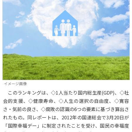
イメージ画像
このランキングは、◇1人当たり国内総生産(GDP)、◇社
会的支援、◇健康寿命、◇人生の選択の自由度、◇寛容
さ・気前の良さ、◇腐敗の認識の6つの要素に基づき算出さ
れたもの。同レポートは、2012年の国連総会で3月20日が
「国際幸福デー」に制定されたことを受け、国民の幸福度