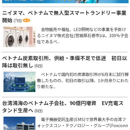
ニイヌマ、ベトナムで無人型スマートランドリー事業
開始
(7日)
金物販売や福祉、LED照明などの事業を手掛け
るニイヌマ株式会社(宮城県石巻市)は、100％子会
社であるベ...
ベトナム炭素取引所、供給・準備不足で低迷 初日以
降は取引無し
(6日)
ベトナムで国内初の炭素取引所が6月末に試行稼
働したものの、初日の取引以降、1か月余りにわた
り新たな...
台湾鴻海のベトナム子会社、90億円増資 EV充電ス
タンド生産へ
(6日)
電子機器受託生産(EMS)で世界最大手の台湾フ
ォックスコン・テクノロジー・グループ(Foxconn