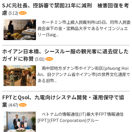
SJC元社長、控訴審で禁固21年に減刑 被害回復を考
慮
(5:12)
ホーチミン市上級人民裁判所は5日、同市人民委
員会傘下の金・宝飾品大手であるサイゴンジュエ
リー(Saig...
ホイアン日本橋、シースルー服の観光客に退去促した
ガイドに称賛
(5:01)
南中部地方ダナン市ホイアン街区(phuong Hoi
An、旧クアンナム省ホイアン市)の世界文化遺産で
ある旧市...
FPTとQsol、九電向けシステム開発・運用保守で協
業
(4:47)
ベトナムの情報通信(IT)最大手FPT情報通信
[FPT](FPT Corporation)グルー