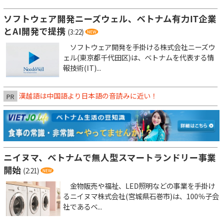
ソフトウェア開発ニーズウェル、ベトナム有力IT企業
とAI開発で提携
(3:22)
ソフトウェア開発を手掛ける株式会社ニーズウ
ェル(東京都千代田区)は、ベトナムを代表する情
報技術(IT)...
漢越語は中国語より日本語の音読みに近い！
PR
ニイヌマ、ベトナムで無人型スマートランドリー事業
開始
(2:21)
金物販売や福祉、LED照明などの事業を手掛け
るニイヌマ株式会社(宮城県石巻市)は、100％子会
社であるベ...