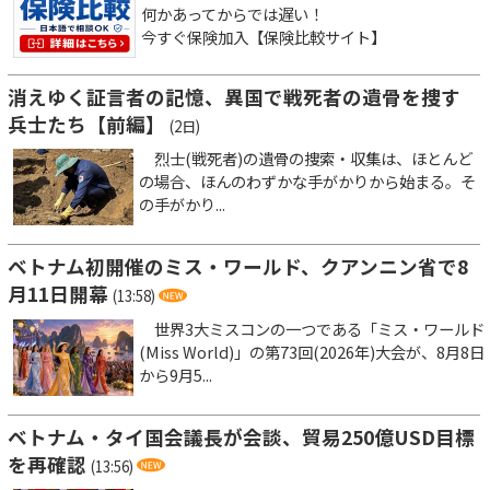
何かあってからでは遅い！
今すぐ保険加入【保険比較サイト】
消えゆく証言者の記憶、異国で戦死者の遺骨を捜す
兵士たち【前編】
(2日)
烈士(戦死者)の遺骨の捜索・収集は、ほとんど
の場合、ほんのわずかな手がかりから始まる。そ
の手がかり...
ベトナム初開催のミス・ワールド、クアンニン省で8
月11日開幕
(13:58)
世界3大ミスコンの一つである「ミス・ワールド
(Miss World)」の第73回(2026年)大会が、8月8日
から9月5...
ベトナム・タイ国会議長が会談、貿易250億USD目標
を再確認
(13:56)