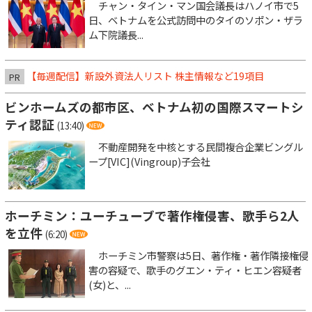
チャン・タイン・マン国会議長はハノイ市で5
日、ベトナムを公式訪問中のタイのソポン・ザラ
ム下院議長...
【毎週配信】新設外資法人リスト 株主情報など19項目
PR
ビンホームズの都市区、ベトナム初の国際スマートシ
ティ認証
(13:40)
不動産開発を中核とする民間複合企業ビングル
ープ[VIC](Vingroup)子会社
ホーチミン：ユーチューブで著作権侵害、歌手ら2人
を立件
(6:20)
ホーチミン市警察は5日、著作権・著作隣接権侵
害の容疑で、歌手のグエン・ティ・ヒエン容疑者
(女)と、...