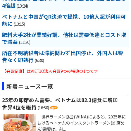
4倍超
(13:24)
ベトナムと中国がQR決済で提携、10億人超が利用可
能に
(13:15)
肥料大手2社が業績好調、他社は需要低迷とコスト増
で減益
(11:20)
所在不明納税者は滞納問わず出国停止、外国人は警
告なく即執行
(6:30)
【会員記事】はVIETJO法人会員9つの特典の1つです
新着ニュース一覧
25年の即席めん需要、ベトナムは82.3億食に増加
世界4位を維持
(16:50)
世界ラーメン協会(WINA)によると、2025年に
おけるベトナムのインスタントラーメン(即席め
ん)需要は、前...