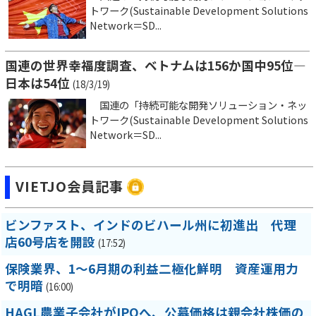
トワーク(Sustainable Development Solutions
Network＝SD...
国連の世界幸福度調査、ベトナムは156か国中95位―
日本は54位
(18/3/19)
国連の「持続可能な開発ソリューション・ネッ
トワーク(Sustainable Development Solutions
Network＝SD...
VIETJO会員記事
ビンファスト、インドのビハール州に初進出 代理
店60号店を開設
(17:52)
保険業界、1～6月期の利益二極化鮮明 資産運用力
で明暗
(16:00)
HAGL農業子会社がIPOへ、公募価格は親会社株価の