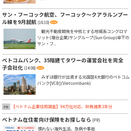
サン・フーコック航空、フーコック～クアラルンプー
ル線を9月就航
(16:10)
観光不動産開発を中核とする地場系コングロマ
リット(複合企業)サングループ(Sun Group)傘下の
サン・フ...
ベトコムバンク、35階建てタワーの運営会社を完全
子会社化
(14:08)
みずほ銀行が出資する元国営4大銀行のベトコム
バンク[VCB](Vietcombank)
【ベトナム企業信用調査】94万社対応、財務諸表3年分
PR
ベトナム在住者向け保険をお探しなら
(PR)
慣れない海外生活、急病や事故