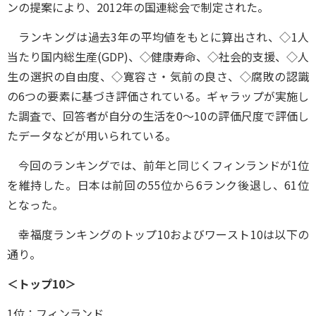
ンの提案により、2012年の国連総会で制定された。
ランキングは過去3年の平均値をもとに算出され、◇1人
当たり国内総生産(GDP)、◇健康寿命、◇社会的支援、◇人
生の選択の自由度、◇寛容さ・気前の良さ、◇腐敗の認識
の6つの要素に基づき評価されている。ギャラップが実施し
た調査で、回答者が自分の生活を0～10の評価尺度で評価し
たデータなどが用いられている。
今回のランキングでは、前年と同じくフィンランドが1位
を維持した。日本は前回の55位から6ランク後退し、61位
となった。
幸福度ランキングのトップ10およびワースト10は以下の
通り。
＜トップ10＞
1位：フィンランド