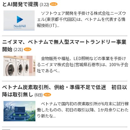
とAI開発で提携
(3:22)
ソフトウェア開発を手掛ける株式会社ニーズウ
ェル(東京都千代田区)は、ベトナムを代表する情
報技術(IT)...
ニイヌマ、ベトナムで無人型スマートランドリー事業
開始
(2:21)
金物販売や福祉、LED照明などの事業を手掛け
るニイヌマ株式会社(宮城県石巻市)は、100％子会
社であるベ...
ベトナム炭素取引所、供給・準備不足で低迷 初日以
降は取引無し
(6日)
ベトナムで国内初の炭素取引所が6月末に試行稼
働したものの、初日の取引以降、1か月余りにわた
り新たな...