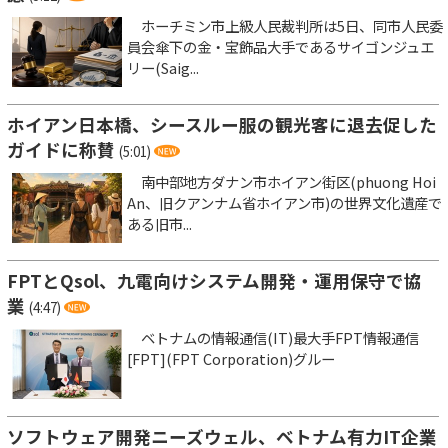
ホーチミン市上級人民裁判所は5日、同市人民委
員会傘下の金・宝飾品大手であるサイゴンジュエ
リー(Saig...
ホイアン日本橋、シースルー服の観光客に退去促した
ガイドに称賛
(5:01)
南中部地方ダナン市ホイアン街区(phuong Hoi
An、旧クアンナム省ホイアン市)の世界文化遺産で
ある旧市...
FPTとQsol、九電向けシステム開発・運用保守で協
業
(4:47)
ベトナムの情報通信(IT)最大手FPT情報通信
[FPT](FPT Corporation)グルー
ソフトウェア開発ニーズウェル、ベトナム有力IT企業