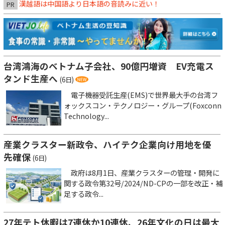
漢越語は中国語より日本語の音読みに近い！
PR
台湾鴻海のベトナム子会社、90億円増資 EV充電ス
タンド生産へ
(6日)
電子機器受託生産(EMS)で世界最大手の台湾フ
ォックスコン・テクノロジー・グループ(Foxconn
Technology...
産業クラスター新政令、ハイテク企業向け用地を優
先確保
(6日)
政府は8月1日、産業クラスターの管理・開発に
関する政令第32号/2024/ND-CPの一部を改正・補
足する政令...
27年テト休暇は7連休か10連休、26年文化の日は最大