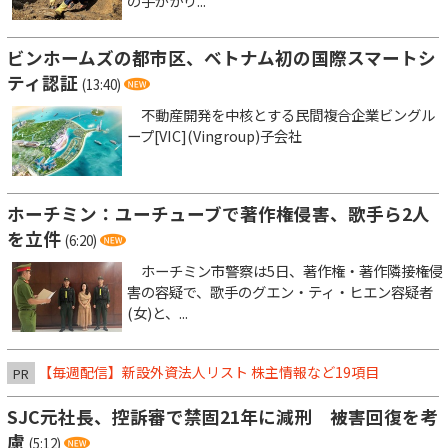
の手がかり...
ビンホームズの都市区、ベトナム初の国際スマートシ
ティ認証
(13:40)
不動産開発を中核とする民間複合企業ビングル
ープ[VIC](Vingroup)子会社
ホーチミン：ユーチューブで著作権侵害、歌手ら2人
を立件
(6:20)
ホーチミン市警察は5日、著作権・著作隣接権侵
害の容疑で、歌手のグエン・ティ・ヒエン容疑者
(女)と、...
【毎週配信】新設外資法人リスト 株主情報など19項目
PR
SJC元社長、控訴審で禁固21年に減刑 被害回復を考
慮
(5:12)