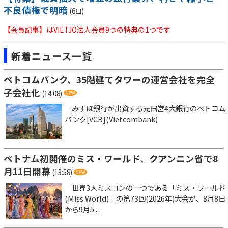
不良債権で明暗
(6日)
【会員記事】はVIETJO法人会員9つの特典の1つです
新着ニュース一覧
ベトコムバンク、35階建てタワーの運営会社を完全
子会社化
(14:08)
みずほ銀行が出資する元国営4大銀行のベトコム
バンク[VCB](Vietcombank)
ベトナム初開催のミス・ワールド、クアンニン省で8
月11日開幕
(13:58)
世界3大ミスコンの一つである「ミス・ワールド
(Miss World)」の第73回(2026年)大会が、8月8日
から9月5...