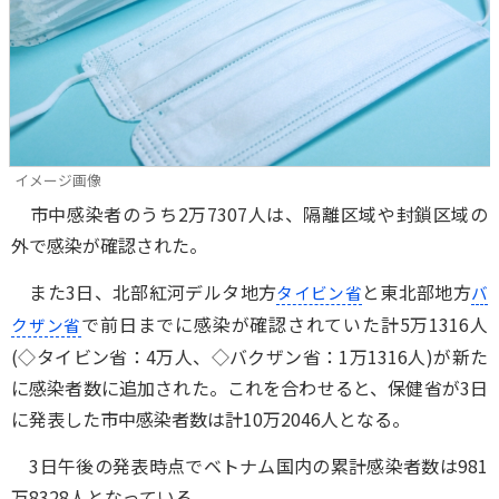
イメージ画像
市中感染者のうち2万7307人は、隔離区域や封鎖区域の
外で感染が確認された。
また3日、北部紅河デルタ地方
と東北部地方
タイビン省
バ
で前日までに感染が確認されていた計5万1316人
クザン省
(◇タイビン省：4万人、◇バクザン省：1万1316人)が新た
に感染者数に追加された。これを合わせると、保健省が3日
に発表した市中感染者数は計10万2046人となる。
3日午後の発表時点でベトナム国内の累計感染者数は981
万8328人となっている。