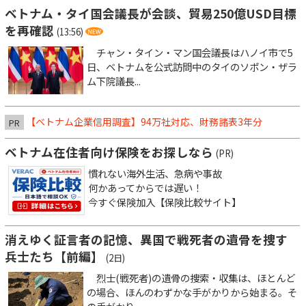
ベトナム・タイ国会議長が会談、貿易250億USD目標
を再確認
(13:56)
チャン・タイン・マン国会議長はハノイ市で5
日、ベトナムを公式訪問中のタイのソポン・ザラ
ム下院議長...
【ベトナム企業信用調査】94万社対応、財務諸表3年分
PR
ベトナム在住者向け保険をお探しなら
(PR)
慣れない海外生活、急病や事故
何かあってからでは遅い！
今すぐ保険加入【保険比較サイト】
消えゆく証言者の記憶、異国で戦死者の遺骨を捜す
兵士たち【前編】
(2日)
烈士(戦死者)の遺骨の捜索・収集は、ほとんど
の場合、ほんのわずかな手がかりから始まる。そ