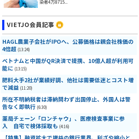
染者4万8715...
VIETJO会員記事
HAGL農業子会社がIPOへ、公募価格は親会社株価の
4倍超
(13:24)
ベトナムと中国がQR決済で提携、10億人超が利用可
能に
(13:15)
肥料大手2社が業績好調、他社は需要低迷とコスト増
で減益
(11:20)
所在不明納税者は滞納問わず出国停止、外国人は警
告なく即執行
(6:30)
薬局チェーン「ロンチャウ」、医療検査事業に参
入 自宅で検体採取も
(4:16)
【特集】融資拡大で増益の銀行業界、利ざや縮小と