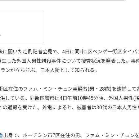
ク
後に開いた定例記者会見で、4日に同市1区ベンゲー街区タイバ
g)通りで発生した外国人男性刺殺事件について捜査状況を発表した。事
トランが立ち並ぶ、日本人街として知られる。
区在住のファム・ミン・チュン容疑者(男・28歳)を逮捕して
供している。同街区警察は4日午前10時45分頃、外国人男性(
との通報を受けた。外電によると、被害者は30代の日本人男性
省
出身で、ホーチミン市7区在住の男、ファム・ミン・チュン