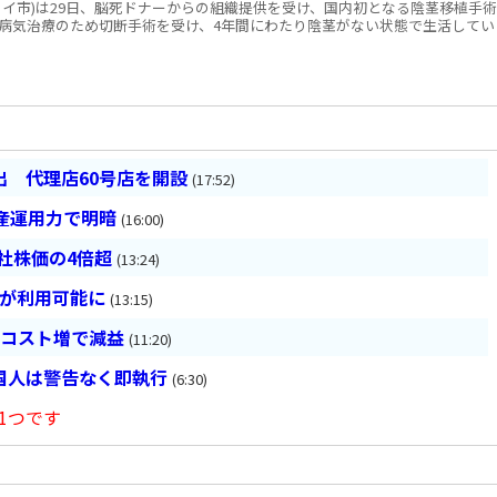
ノイ市)は29日、脳死ドナーからの組織提供を受け、国内初となる陰茎移植手術
病気治療のため切断手術を受け、4年間にわたり陰茎がない状態で生活してい
 代理店60号店を開設
(17:52)
産運用力で明暗
(16:00)
会社株価の4倍超
(13:24)
超が利用可能に
(13:15)
とコスト増で減益
(11:20)
国人は警告なく即執行
(6:30)
1つです