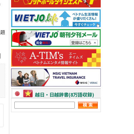
行
話題
越日・日越辞書(8万語収録)