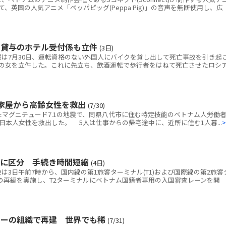
いて、英国の人気アニメ「ペッパピッグ(Peppa Pig)」の音声を無断使用し、広
ク貸与のホテル受付係も立件
(3日)
は7月30日、運転資格のない外国人にバイクを貸し出して死亡事故を引き起
の女を立件した。これに先立ち、飲酒運転で歩行者をはねて死亡させたロシ
家屋から高齢女性を救出
(7/30)
マグニチュード7.1の地震で、同県八代市に住む特定技能のベトナム人労働者
本人女性を救出した。 5人は仕事からの帰宅途中に、近所に住む1人暮...
>
別に区分 手続き時間短縮
(4日)
3日午前7時から、国内線の第1旅客ターミナル(T1)および国際線の第2旅客
線の再編を実施し、T2ターミナルにベトナム国籍者専用の入国審査レーンを開
ナーの組織で再建 世界でも稀
(7/31)