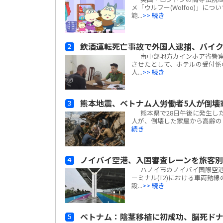
メ「ウルフー(Wolfoo)」につ
範...
>> 続き
飲酒運転死亡事故で外国人逮捕、バイ
南中部地方カインホア省警察
させたとして、ホテルの受付係
人...
>> 続き
熊本地震、ベトナム人労働者5人が倒壊
熊本県で28日午後に発生した
人が、倒壊した家屋から高齢の日
続き
ノイバイ空港、入国審査レーンを旅客
ハノイ市のノイバイ国際空港は
ーミナル(T2)における車両動
設...
>> 続き
ベトナム：陰茎移植に初成功、脳死ド