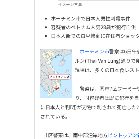
イメージ写真
ホーチミン市で日本人男性刺殺事件
容疑者のベトナム人男28歳が犯行自供
日本人街での白昼惨劇に在住者ショッ
ホーチミン市
警察は6日午
ルン(Thai Van Lun
現場は、多くの日本食レス
警察は、同市7区フーミー街
り、同容疑者は既に犯行を自
に日本人と判明)が刃物で刺されて死亡した
されている。
1区警察は、南中部沿岸地方
ビントゥアン