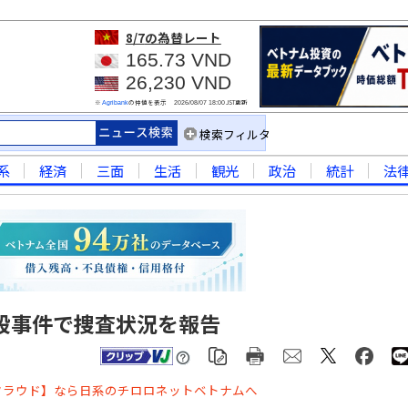
8/7
の為替レート
165.73 VND
26,230 VND
※
の仲値を表示
JST更新
Agribank
2026/08/07 18:00
検索フィルタ
系
経済
三面
生活
観光
政治
統計
法
殺事件で捜査状況を報告
クラウド】なら日系のチロロネットベトナムへ