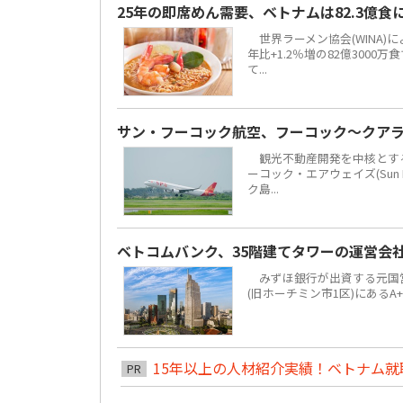
25年の即席めん需要、ベトナムは82.3億
世界ラーメン協会(WINA)
年比+1.2％増の82億300
て...
サン・フーコック航空、フーコック～クア
観光不動産開発を中核とする地場
ーコック・エアウェイズ(Sun 
ク島...
ベトコムバンク、35階建てタワーの運営会
みずほ銀行が出資する元国営4大
(旧ホーチミン市1区)にあるA
15年以上の人材紹介実績！ベトナム就職は
PR