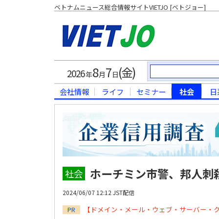
ベトナムニュース総合情報サイトVIETJO [ベトジョー]
8
7
(金)
2026
年
月
日
会社情報
ライフ
セミナー
社会
日
ホーチミン市警、邦人刺
社会
2024/06/07 12:12 JST配信
【ドメイン・メール・ウェブ・サーバー・
PR