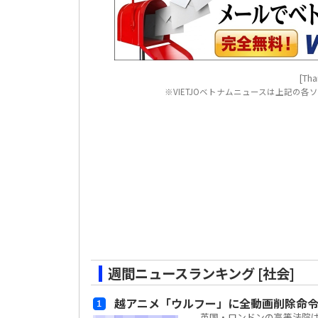
[Tha
※VIETJOベトナムニュースは上記の
週間ニュースランキング [社会]
越アニメ「ウルフー」に全動画削除命
英国・ロンドンの高等法院は、ベ