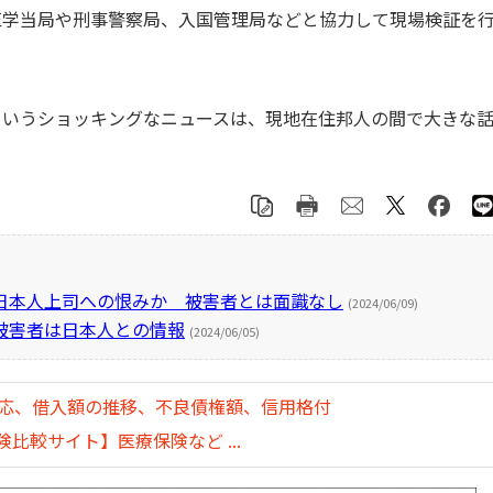
医学当局や刑事警察局、入国管理局などと協力して現場検証を
いうショッキングなニュースは、現地在住邦人の間で大きな
日本人上司への恨みか 被害者とは面識なし
(2024/06/09)
被害者は日本人との情報
(2024/06/05)
対応、借入額の推移、不良債権額、信用格付
比較サイト】医療保険など ...