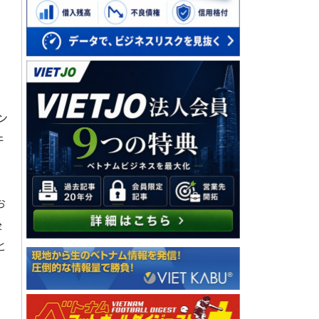
ン
件
お
後
と
を