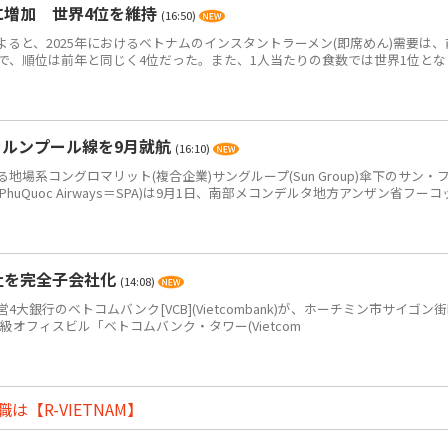
食に増加 世界4位を維持
(16:50)
によると、2025年におけるベトナムのインスタントラーメン(即席めん)需要は、
0万食で、順位は前年と同じく4位だった。また、1人当たりの食数では世界1位とな
ラルンプール線を9月就航
(16:10)
系コングロマリット(複合企業)サングループ(Sun Group)傘下のサン・
PhuQuoc Airways＝SPA)は9月1日、南部メコンデルタ地方アンザン省フーコ
社を完全子会社化
(14:08)
銀行のベトコムバンク[VCB](Vietcombank)が、ホーチミン市サイゴン
+級オフィスビル「ベトコムバンク・タワー(Vietcom
【R-VIETNAM】