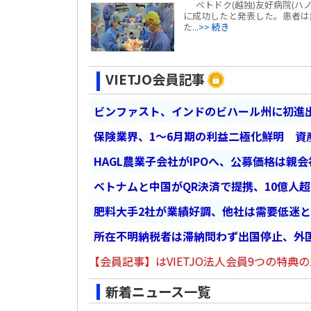
ベトドク(越独)友好病院(ハ
に成功したと発表した。患者は
た...
>> 続き
VIETJO会員記事
ビンファスト、インドのビハール州に初進出
保険業界、1～6月期の利益二極化鮮明 資
HAGL農業子会社がIPOへ、公募価格は親
ベトナムと中国がQR決済で提携、10億人
肥料大手2社が業績好調、他社は需要低迷
所在不明納税者は滞納問わず出国停止、外
【会員記事】はVIETJO法人会員9つの特典の
新着ニュース一覧