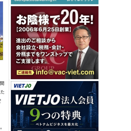
関
得た
安
た。