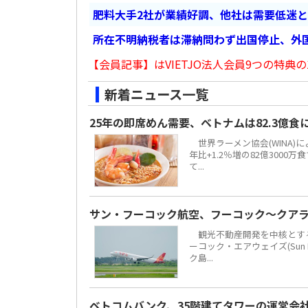
肥料大手2社が業績好調、他社は需要低迷
所在不明納税者は滞納問わず出国停止、外
【会員記事】はVIETJO法人会員9つの特典の
新着ニュース一覧
25年の即席めん需要、ベトナムは82.3億
世界ラーメン協会(WINA)
年比+1.2％増の82億300
て...
サン・フーコック航空、フーコック～クア
観光不動産開発を中核とする地場
ーコック・エアウェイズ(Sun 
ク島...
ベトコムバンク、35階建てタワーの運営会