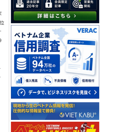
ポ
4位
ナ
9
ス
。