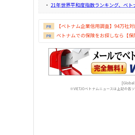
・
21年世界平和度指数ランキング、ベト
【ベトナム企業信用調査】94万社
PR
ベトナムでの保険をお探しなら【保険
PR
[Global
※VIETJOベトナムニュースは上記の