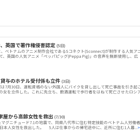
令、英国で著作権侵害認定
(5日)
トナムのアニメ制作会社であるSコネクト(Sconnect)が制作する人気ア
いて、英国の人気アニメ「ペッパピッグ(Peppa Pig)」の音声を無断使用し、広
ク貸与のホテル受付係も立件
(3日)
は7月30日、運転資格のない外国人にバイクを貸し出して死亡事故を引き起
の女を立件した。これに先立ち、飲酒運転で歩行者をはねて死亡させたロシ
家屋から高齢女性を救出
(7/30)
マグニチュード7.1の地震で、同県八代市に住む特定技能のベトナム人労働者
本人女性を救出した。 5人は仕事からの帰宅途中に、近所に住む1人暮...
>