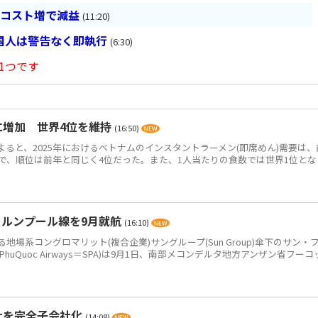
とコスト増で減益
(11:20)
国人は警告なく即執行
(6:30)
1つです
食に増加 世界4位を維持
(16:50)
によると、2025年におけるベトナムのインスタントラーメン(即席めん)需要は、
0万食で、順位は前年と同じく4位だった。また、1人当たりの食数では世界1位とな
ラルンプール線を9月就航
(16:10)
系コングロマリット(複合企業)サングループ(Sun Group)傘下のサン・
PhuQuoc Airways＝SPA)は9月1日、南部メコンデルタ地方アンザン省フーコ
社を完全子会社化
(14:08)