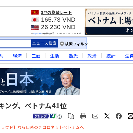
8/7
の為替レート
165.73 VND
26,230 VND
※
の仲値を表示
JST更新
Agribank
2026/08/07 18:00
検索フィルタ
系
経済
三面
生活
観光
政治
統計
法
キング、ベトナム41位
クラウド】なら日系のチロロネットベトナムへ