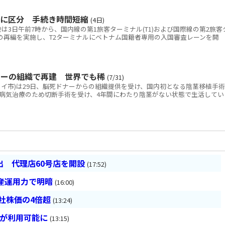
別に区分 手続き時間短縮
(4日)
3日午前7時から、国内線の第1旅客ターミナル(T1)および国際線の第2旅客
線の再編を実施し、T2ターミナルにベトナム国籍者専用の入国審査レーンを開
ナーの組織で再建 世界でも稀
(7/31)
ノイ市)は29日、脳死ドナーからの組織提供を受け、国内初となる陰茎移植手術
病気治療のため切断手術を受け、4年間にわたり陰茎がない状態で生活してい
 代理店60号店を開設
(17:52)
産運用力で明暗
(16:00)
会社株価の4倍超
(13:24)
超が利用可能に
(13:15)