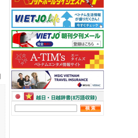
越日・日越辞書(8万語収録)