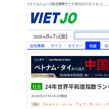
ベトナムニュース総合情報サイトVIETJO [ベトジョー]
8
7
(金)
2026
年
月
日
会社情報
ライフ
セミナー
社会
日
24年世界平和度指数ラン
社会
2024/06/19 05:14 JST配信
【ドメイン・メール・ウェブ・サーバー・
PR