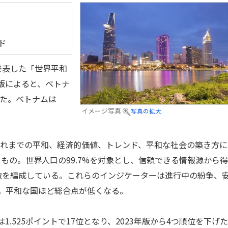
ド
が発表した「世界平和
024年版によると、ベトナ
った。ベトナムは
イメージ写真
写真の拡大.
、これまでの平和、経済的価値、トレンド、平和な社会の築き方に
もの。世界人口の99.7%を対象とし、信頼できる情報源から
数を編成している。これらのインジケーターは進行中の紛争、
。平和な国ほど総合点が低くなる。
1.525ポイントで17位となり、2023年版から4つ順位を下げ