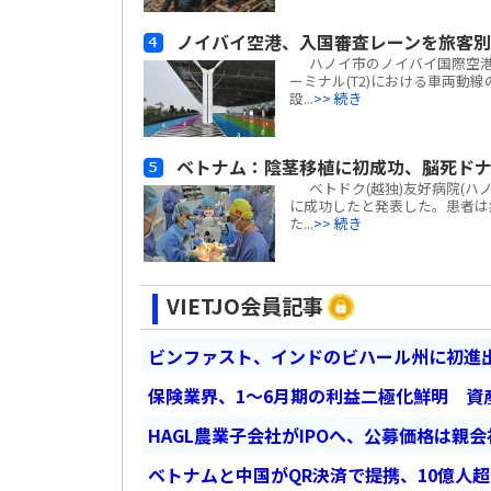
ノイバイ空港、入国審査レーンを旅客
ハノイ市のノイバイ国際空港は
ーミナル(T2)における車両動
設...
>> 続き
ベトナム：陰茎移植に初成功、脳死ド
ベトドク(越独)友好病院(ハ
に成功したと発表した。患者は
た...
>> 続き
VIETJO会員記事
ビンファスト、インドのビハール州に初進出
保険業界、1～6月期の利益二極化鮮明 資
HAGL農業子会社がIPOへ、公募価格は親
ベトナムと中国がQR決済で提携、10億人