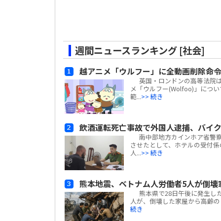
週間ニュースランキング [社会]
越アニメ「ウルフー」に全動画削除命
英国・ロンドンの高等法院は、ベ
メ「ウルフー(Wolfoo)」につ
範...
>> 続き
飲酒運転死亡事故で外国人逮捕、バイ
南中部地方カインホア省警察
させたとして、ホテルの受付係
人...
>> 続き
熊本地震、ベトナム人労働者5人が倒壊
熊本県で28日午後に発生した
人が、倒壊した家屋から高齢の日
続き