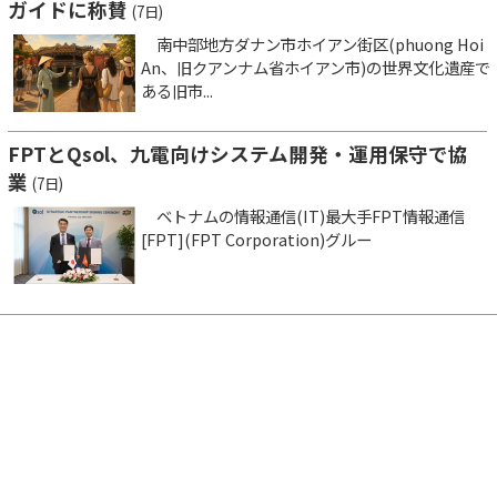
ガイドに称賛
(7日)
南中部地方ダナン市ホイアン街区(phuong Hoi
An、旧クアンナム省ホイアン市)の世界文化遺産で
ある旧市...
FPTとQsol、九電向けシステム開発・運用保守で協
業
(7日)
ベトナムの情報通信(IT)最大手FPT情報通信
[FPT](FPT Corporation)グルー