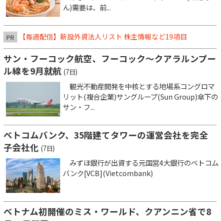
ん)需要は、前...
【毎週配信】新設外資法人リスト 株主情報など19項目
PR
サン・フーコック航空、フーコック～クアラルンプー
ル線を9月就航
(7日)
観光不動産開発を中核とする地場系コングロマ
リット(複合企業)サングループ(Sun Group)傘下の
サン・フ...
ベトコムバンク、35階建てタワーの運営会社を完全
子会社化
(7日)
みずほ銀行が出資する元国営4大銀行のベトコム
バンク[VCB](Vietcombank)
ベトナム初開催のミス・ワールド、クアンニン省で8