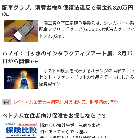
配車グラブ、消費者権利保護法違反で罰金約820万円
(8日)
商工省傘下国家競争委員会は、シンガポール系
配車アプリ大手グラブ(Grab)の現地法人グラブベ
トナム(Gra...
ハノイ：ゴッホのインタラクティブアート展、8月12
日から開催
(8日)
ポスト印象派を代表するオランダの画家フィン
セント・ファン・ゴッホの作品をテーマにした多
感覚型イン...
【ベトナム企業信用調査】94万社対応、財務諸表3年分
PR
ベトナム在住者向け保険をお探しなら
(PR)
慣れない海外生活、急病や事故
何かあってからでは遅い！
今すぐ保険加入【保険比較サイト】