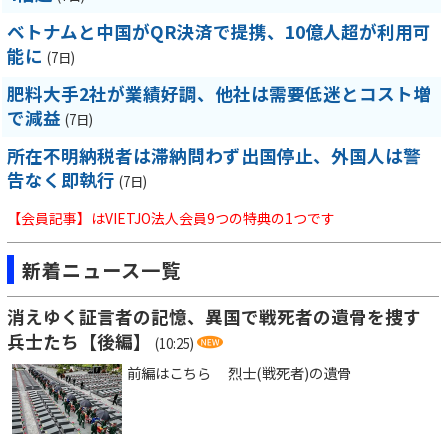
ベトナムと中国がQR決済で提携、10億人超が利用可
能に
(7日)
肥料大手2社が業績好調、他社は需要低迷とコスト増
で減益
(7日)
所在不明納税者は滞納問わず出国停止、外国人は警
告なく即執行
(7日)
【会員記事】はVIETJO法人会員9つの特典の1つです
新着ニュース一覧
消えゆく証言者の記憶、異国で戦死者の遺骨を捜す
兵士たち【後編】
(10:25)
前編はこちら 烈士(戦死者)の遺骨