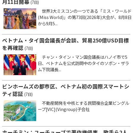
月11日開幕
(7日)
世界3大ミスコンの一つである「ミス・ワールド
(Miss World)」の第73回(2026年)大会が、8月8日
から9月5...
ベトナム・タイ国会議長が会談、貿易250億USD目標
を再確認
(7日)
チャン・タイン・マン国会議長はハノイ市で5
日、ベトナムを公式訪問中のタイのソポン・ザラ
ム下院議長...
ビンホームズの都市区、ベトナム初の国際スマートシ
ティ認証
(7日)
不動産開発を中核とする民間複合企業ビングル
ープ[VIC](Vingroup)子会社
ホーチミン：ユーチューブで著作権侵害、歌手ら2人