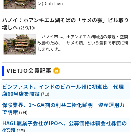
ン(Dinh Tien...
ハノイ：ホアンキエム湖そばの「サメの顎」ビル取り
壊しへ
(25/3/10)
ハノイ市は、ホアンキエム湖周辺の景観・空間
改善のため、「サメの顎」という愛称で市民に親
しまれてき...
VIETJO会員記事
ビンファスト、インドのビハール州に初進出 代理
店60号店を開設
(7日)
保険業界、1～6月期の利益二極化鮮明 資産運用力
で明暗
(7日)
HAGL農業子会社がIPOへ、公募価格は親会社株価の
4倍超
(7日)