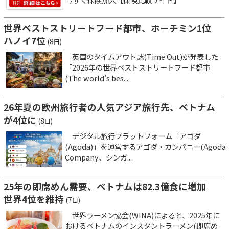
世界ベストストリートフード都市、ホーチミン1位
ハノイ7位
(8日)
英国のタイムアウト誌(Time Out)が発表した
「2026年の世界ベストストリートフード都市
(The world’s bes...
26年夏の欧州旅行者の人気アジア旅行先、ベトナム
が4位に
(8日)
デジタル旅行プラットフォーム「アゴダ
(Agoda)」を運営するアゴダ・カンパニー(Agoda
Company、シンガ...
25年の即席めん需要、ベトナムは82.3億食に増加
世界4位を維持
(7日)
世界ラーメン協会(WINA)によると、2025年に
おけるベトナムのインスタントラーメン(即席め