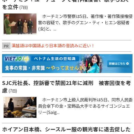
を立件
(7日)
ホーチミン市警察は5日、著作権・著作隣接権侵
害の容疑で、歌手のグエン・ティ・ヒエン容疑者
(女)と、...
漢越語は中国語より日本語の音読みに近い！
PR
SJC元社長、控訴審で禁固21年に減刑 被害回復を考
慮
(7日)
ホーチミン市上級人民裁判所は5日、同市人民委
員会傘下の金・宝飾品大手であるサイゴンジュエ
リー(Saig...
ホイアン日本橋、シースルー服の観光客に退去促した