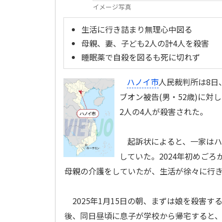
イメージ写真
生活に行き詰まり無理心中図る
母親、妻、子ども2人の計4人を殺害
睡眠薬で自殺を図るも死に切れず
ハノイ市
人民裁判所は8日
ブオン被告(男・52歳)に
2人の4人が殺害された。
起訴状によると、一家はハ
していた。2024年初めご
母親の介護をしていたが、生活が徐々に行
2025年1月15日の朝、まずは娘を殺害
後、同日昼頃に息子が学校から帰宅すると、