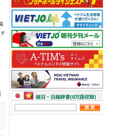
歯
隠す
、
越日・日越辞書(8万語収録)