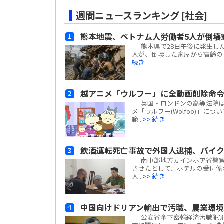
週間ニュースランキング [社会]
熊本地震、ベトナム人労働者5人が倒壊
熊本県で28日午後に発生した
人が、倒壊した家屋から高齢の日
続き
越アニメ「ウルフー」に全動画削除命
英国・ロンドンの高等法院は、ベ
メ「ウルフー(Wolfoo)」につ
範...
>> 続き
飲酒運転死亡事故で外国人逮捕、バイ
南中部地方カインホア省警察
させたとして、ホテルの受付係
人...
>> 続き
中国向けドリアン輸出で汚職、農業環
公安省傘下密輸経済汚職犯罪捜