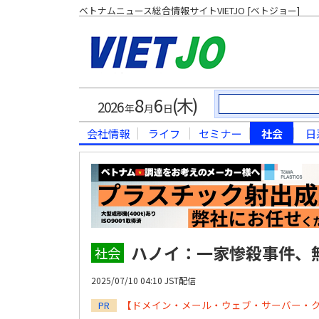
ベトナムニュース総合情報サイトVIETJO [ベトジョー]
8
6
(木)
2026
年
月
日
会社情報
ライフ
セミナー
社会
日
ハノイ：一家惨殺事件、
社会
2025/07/10 04:10 JST配信
【ドメイン・メール・ウェブ・サーバー・
PR