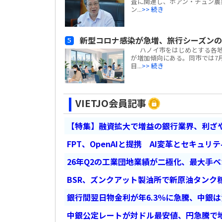
査に関連し、ホアン・チュン農業
ン...
>> 続き
新型コロナ感染が急増、旅行シーズン
ハノイ市をはじめとする各地の
が増加傾向にある。同市では7月
目...
>> 続き
VIETJO会員記事
【特集】融資拡大で増益の銀行業界、利ざ
FPT、OpenAIと提携 AI変革とセキュリ
26年Q2の工業団地業績が二極化、最大手
BSR、ズンクアット製油所で新原油タンク稼
銀行間翌日物金利が年6.3％に急騰、中銀
中銀公定レートが対ドル最安値、円急騰で