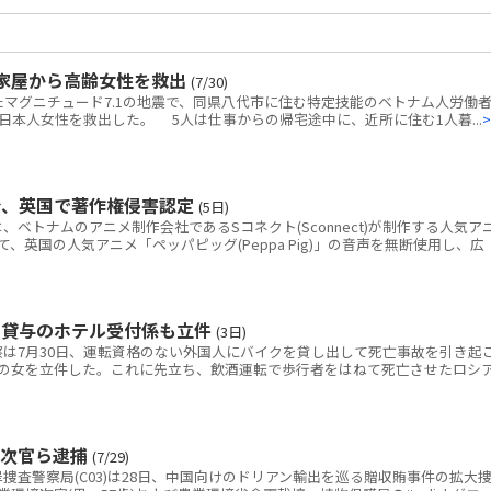
家屋から高齢女性を救出
(7/30)
マグニチュード7.1の地震で、同県八代市に住む特定技能のベトナム人労働者
本人女性を救出した。 5人は仕事からの帰宅途中に、近所に住む1人暮...
>
令、英国で著作権侵害認定
(5日)
トナムのアニメ制作会社であるSコネクト(Sconnect)が制作する人気ア
いて、英国の人気アニメ「ペッパピッグ(Peppa Pig)」の音声を無断使用し、広
ク貸与のホテル受付係も立件
(3日)
は7月30日、運転資格のない外国人にバイクを貸し出して死亡事故を引き起
の女を立件した。これに先立ち、飲酒運転で歩行者をはねて死亡させたロシ
境次官ら逮捕
(7/29)
査警察局(C03)は28日、中国向けのドリアン輸出を巡る贈収賄事件の拡大