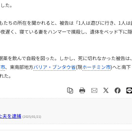
隠した。
たちの所在を聞かれると、被告は「1人は遊びに行き、1人は
の夜遅く、寝ている妻をハンマーで撲殺し、遺体をベッド下に
眠薬を飲んで自殺を図った。しかし、死に切れなかった被告は
ン市
、東南部地方
バリア・ブンタウ省
(現
ホーチミン市
)へと南下
れた。
た夫を逮捕
(2025/01/21)