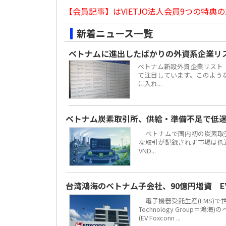
【会員記事】はVIETJO法人会員9つの特典の
新着ニュース一覧
ベトナムに進出したばかりの外資系企業リ
ベトナム新設外資企業リスト
て注目しています。このよう
に入れ...
ベトナム炭素取引所、供給・準備不足で低
ベトナムで国内初の炭素取引
な取引が記録されず市場は低迷し
VND...
台湾鴻海のベトナム子会社、90億円増資 
電子機器受託生産(EMS)で
Technology Grou
(EV Foxconn ...