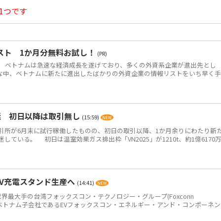
1つです
スト 1か月分無料お試し！
(PR)
 ベトナムは急速な経済成長を遂げており、多くの外資系企業が進出先とし
な中、ベトナムに新たに進出したばかりの外資企業の情報リストをいち早く
迷 初日以降は取引無し
(15:59)
所が6月末に試行稼働したものの、初日の取引以降、1か月余りにわたり新
ている。 初日は温室効果ガス排出枠「VN2025」が1210t、約1億6170
EV充電スタンド生産へ
(14:41)
世界最大手の台湾フォックスコン・テクノロジー・グループ(Foxconn
p＝鴻海)のベトナム子会社であるEVフォックスコン・エネルギー・アンド・コンポーネ