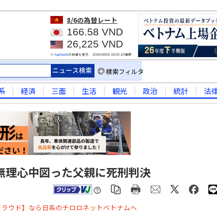
8/6
の為替レート
166.58 VND
26,225 VND
※
の仲値を表示
JST更新
Agribank
2026/08/06 18:00
検索フィルタ
系
経済
三面
生活
観光
政治
統計
法
無理心中図った父親に死刑判決
クラウド】なら日系のチロロネットベトナムへ