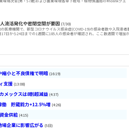
環境次官(男・57歳)および農業環境省傘下栽培・植物保護局の#nolinkグエ
の人流活発化や密閉空間が要因
(7/30)
医療機関で、新型コロナウイルス感染症(COVID-19)の感染者数や入院患者
17日から24日までの1週間に185人の感染者が確認され、ここ数週間で増加
や縮小と不良債権で明暗
(16:19)
ティ支援
(13:08)
ベカメックスは8割超減益
(4:37)
働 貯蔵能力+12.5％増
(4:26)
は資金供給
(4:15)
地場企業に影響広がる
(5日)