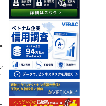
・
も
と
で
に