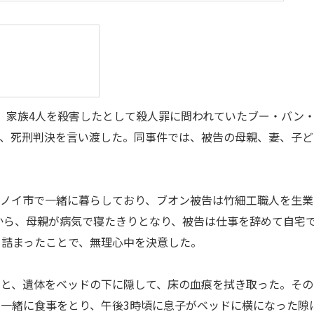
、家族4人を殺害したとして殺人罪に問われていたブー・バン
対し、死刑判決を言い渡した。同事件では、被告の母親、妻、子ど
ノイ市で一緒に暮らしており、ブオン被告は竹細工職人を生業
ろから、母親が病気で寝たきりとなり、被告は仕事を辞めて自宅
き詰まったことで、無理心中を決意した。
すると、遺体をベッドの下に隠して、床の血痕を拭き取った。その
一緒に食事をとり、午後3時頃に息子がベッドに横になった隙