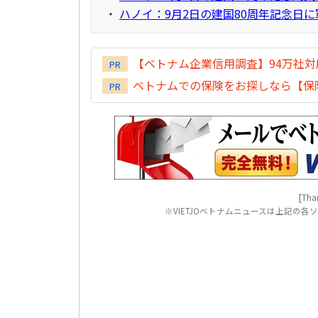
・
ハノイ：9月2日の建国80周年記念日
【ベトナム企業信用調査】94万社
PR
ベトナムでの保険をお探しなら【保険
PR
[Tha
※VIETJOベトナムニュースは上記の