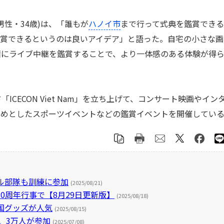
男性・34歳)は、「誰もが
ハノイ市
まで行って式典を鑑賞でき
鑑賞できるというのは良いアイデア」と語った。自宅の小さな画
緒にライブ中継を鑑賞することで、より一体感のある体験が得
ICECON Viet Nam」を立ち上げて、コンサート映画やイン
じめとしたスポーツイベントなどの鑑賞イベントを開催してい
ル部隊も訓練に参加
(2025/08/21)
0周年行事で【8月29日更新版】
(2025/08/18)
国グッズが人気
(2025/08/15)
、3万人が参加
(2025/07/08)