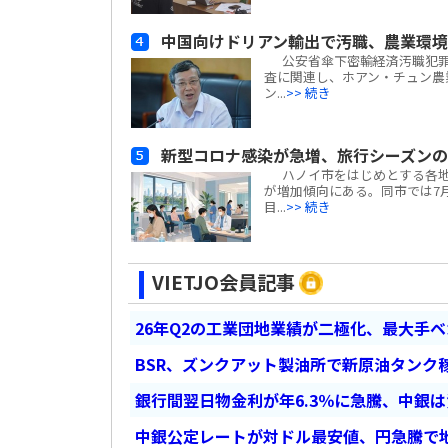
中国向けドリアン輸出で汚職、農業環
公安省傘下密輸経済汚職犯罪捜
査に関連し、ホアン・チュン農業
ン...
>> 続き
新型コロナ感染が急増、旅行シーズン
ハノイ市をはじめとする各地の
が増加傾向にある。同市では7月
目...
>> 続き
VIETJO会員記事
26年Q2の工業団地業績が二極化、最大手
BSR、ズンクアット製油所で新原油タンク稼
銀行間翌日物金利が年6.3％に急騰、中銀
中銀公定レートが対ドル最安値、円急騰で