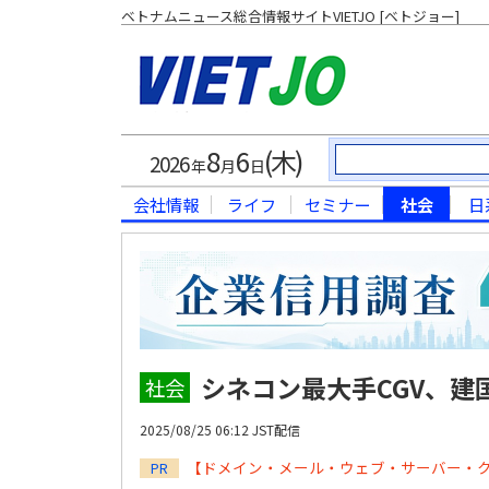
ベトナムニュース総合情報サイトVIETJO [ベトジョー]
8
6
(木)
2026
年
月
日
会社情報
ライフ
セミナー
社会
日
シネコン最大手CGV、建
社会
2025/08/25 06:12 JST配信
【ドメイン・メール・ウェブ・サーバー・
PR