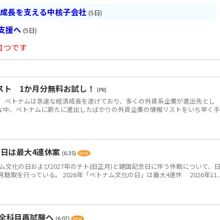
の成長を支える中核子会社
(5日)
長支援へ
(5日)
1つです
スト 1か月分無料お試し！
(PR)
 ベトナムは急速な経済成長を遂げており、多くの外資系企業が進出先とし
な中、ベトナムに新たに進出したばかりの外資企業の情報リストをいち早く
の日は最大4連休案
(6:35)
ム文化の日および2027年のテト(旧正月)と建国記念日に伴う休暇について、
取を行っている。 2026年「ベトナム文化の日」は最大4連休 2026年11..
・全科目再試験へ
(6:07)