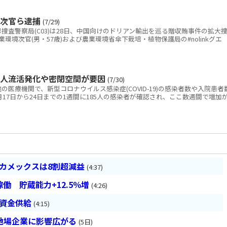
境次官ら逮捕
(7/29)
査警察局(C03)は28日、中国向けのドリアン輸出を巡る贈収賄事件の拡大
環境次官(男・57歳)および農業環境省傘下栽培・植物保護局の#nolinkグエ
の人流活発化や密閉空間が要因
(7/30)
医療機関で、新型コロナウイルス感染症(COVID-19)の感染者数や入院患者
17日から24日までの1週間に185人の感染者が確認され、ここ数週間で増加
ベカメックスは8割超減益
(4:37)
働 貯蔵能力+12.5％増
(4:26)
は資金供給
(4:15)
地場企業に影響広がる
(5日)