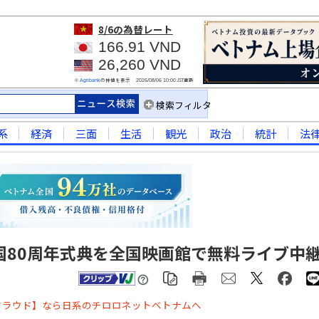
8/6
の為替レート
166.91 VND
26,260 VND
※
の仲値を表示
JST更新
Agribank
2026/08/06 10:00
検索フィルタ
系
経済
三面
生活
観光
政治
統計
法
国80周年式典を全国映画館で無料ライブ中
クラウド】なら日系のチロロネットベトナムへ