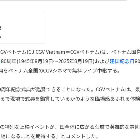
験
も
ベトナム(CJ CGV Vietnam＝CGVベトナム)は、ベトナム国
日
80周年(1945年8月19日～2025年8月19日)および
建国記念日
8
記念式典をベトナム全国のCGVシネマで無料ライブ中継する。
周年記念式典が鑑賞できることになった。CGVベトナムは、
まるで現地で式典を鑑賞しているかのような臨場感あふれる体
回の特別な上映イベントが、国全体に広がる荘厳で英雄的な雰囲
る場になることを期待する」とコメントした。