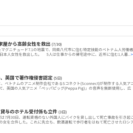
家屋から高齢女性を救出
(7/30)
マグニチュード7.1の地震で、同県八代市に住む特定技能のベトナム人労働者
本人女性を救出した。 5人は仕事からの帰宅途中に、近所に住む1人暮...
>
令、英国で著作権侵害認定
(5日)
トナムのアニメ制作会社であるSコネクト(Sconnect)が制作する人気ア
いて、英国の人気アニメ「ペッパピッグ(Peppa Pig)」の音声を無断使用し、広
ク貸与のホテル受付係も立件
(3日)
は7月30日、運転資格のない外国人にバイクを貸し出して死亡事故を引き起
の女を立件した。これに先立ち、飲酒運転で歩行者をはねて死亡させたロシ