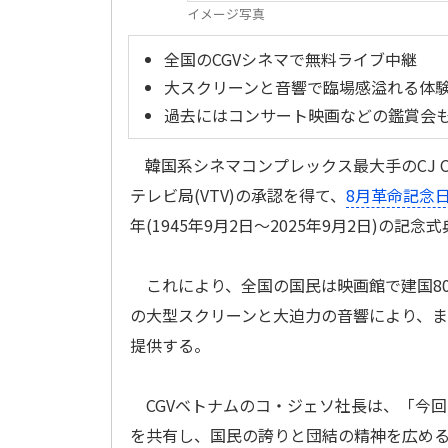
イメージ写真
全国のCGVシネマで無料ライブ中継
大スクリーンと音響で臨場感溢れる体
過去にはコンサート映画などの鑑賞会
韓国系シネマコンプレックス最大手のCJ CGV
テレビ局(VTV)の承認を得て、
8月革命記念
年(1945年9月2日～2025年9月2日)の
これにより、全国の国民は映画館で建国80
の大型スクリーンと大迫力の音響により、
提供する。
CGVベトナムのコ・ジェソ社長は、「今
を共有し、国民の誇りと団結の精神を広め