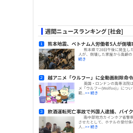
週間ニュースランキング [社会]
熊本地震、ベトナム人労働者5人が倒壊
熊本県で28日午後に発生した
人が、倒壊した家屋から高齢の日
続き
越アニメ「ウルフー」に全動画削除命
英国・ロンドンの高等法院は、ベ
メ「ウルフー(Wolfoo)」につ
範...
>> 続き
飲酒運転死亡事故で外国人逮捕、バイ
南中部地方カインホア省警察
させたとして、ホテルの受付係
人...
>> 続き