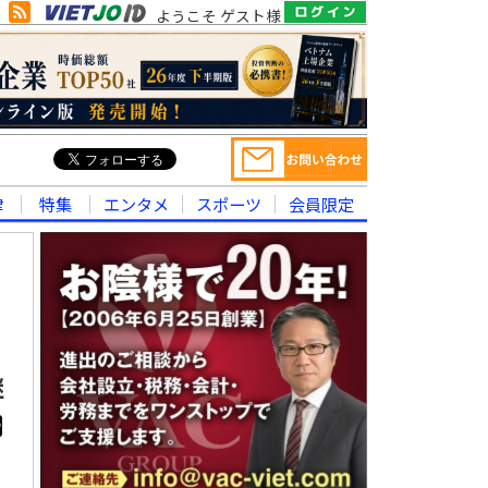
ようこそ ゲスト様
律
特集
エンタメ
スポーツ
会員限定
継