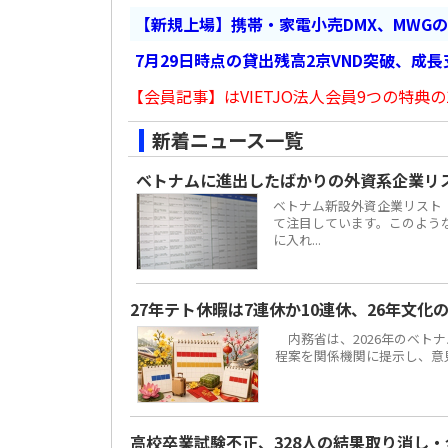
【新規上場】携帯・家電小売DMX、MWG
7月29日時点の貸出残高2京VND突破、成
【会員記事】はVIETJO法人会員9つの特典の
新着ニュース一覧
ベトナムに進出したばかりの外資系企業リ
ベトナム新設外資企業リスト
て注目しています。このよう
に入れ...
27年テト休暇は7連休か10連休、26年文化
内務省は、2026年のベトナ
程案を関係機関に提示し、意見聴
高校卒業試験不正、328人の結果取り消し