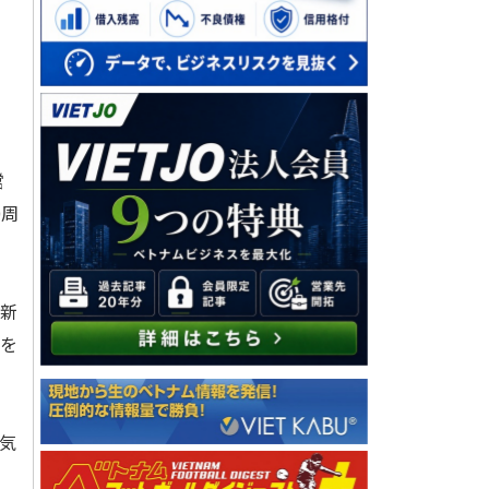
営
0周
最新
験を
気