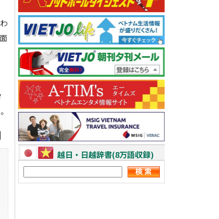
るわ
面
ら
タ
る。
越日・日越辞書(8万語収録)