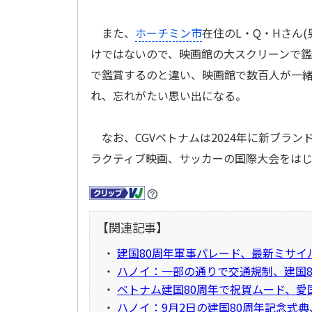
また、
ホーチミン市
在住のL・Q・Hさん(
けではないので、映画館の大スクリーンで
で鑑賞するのと違い、映画館で数百人が一
れ、忘れがたい思い出になる。
なお、CGVベトナムは2024年に新ブランド「
ラクティブ映画、サッカーの国際大会をは
【関連記事】
・
建国80周年軍事パレード、最新ミサイ
・
ハノイ：一部の通りで交通規制、建国8
・
ベトナム建国80周年で祝賀ムード、愛
・
ハノイ：9月2日の建国80周年記念式典